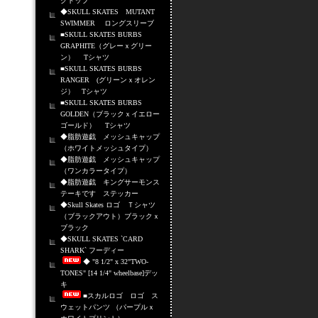
クトップ
◆SKULL SKATES MUTANT
SWIMMER ロングスリーブ
■SKULL SKATES BURBS
GRAPHITE（グレーｘグリー
ン） Tシャツ
■SKULL SKATES BURBS
RANGER (グリーンｘオレン
ジ） Tシャツ
■SKULL SKATES BURBS
GOLDEN（ブラックｘイエロー
ゴールド） Tシャツ
◆脂肪遊戯 メッシュキャップ
（ホワイトメッシュタイプ）
◆脂肪遊戯 メッシュキャップ
（ワンカラータイプ）
◆脂肪遊戯 キングサーモンス
テーキです ステッカー
◆Skull Skates ロゴ Ｔシャツ
（ブラックアウト）ブラックｘ
ブラック
◆SKULL SKATES `CARD
SHARK` フーディー
◆ "8 1/2" x 32"TWO-
TONES" [14 1/4" wheelbase]デッ
キ
■スカルロゴ ロゴ ス
ウェットパンツ （パープルｘ