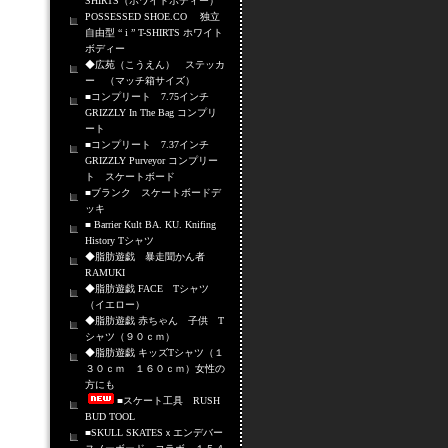
SHIRTS（ホワイトボディー）
POSSESSED SHOE.CO 独立
自由型 “ i ” T-SHIRTS ホワイト
ボディー
◆広苑（こうえん） ステッカ
ー （マッチ箱サイズ）
■コンプリート 7.75インチ
GRIZZLY In The Bag コンプリ
ート
■コンプリート 7.37インチ
GRIZZLY Purveyor コンプリー
ト スケートボード
■ブランク スケートボードデ
ッキ
■ Barrier Kult BA. KU. Knifing
History Tシャツ
◆脂肪遊戯 暴走聞かん者
RAMUKI
◆脂肪遊戯 FACE Tシャツ
（イエロー）
◆脂肪遊戯 赤ちゃん 子供 T
シャツ（９０ｃｍ）
◆脂肪遊戯 キッズTシャツ（１
３０ｃｍ １６０ｃｍ）女性の
方にも
■スケート工具 RUSH
BUD TOOL
■SKULL SKATESｘエンデバー