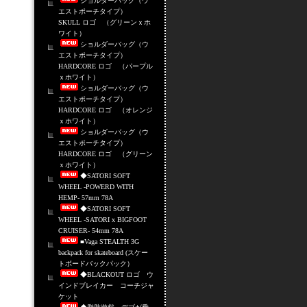
ショルダーバッグ（ウ
エストポーチタイプ）
SKULL ロゴ （グリーンｘホ
ワイト）
ショルダーバッグ（ウ
エストポーチタイプ）
HARDCORE ロゴ （パープル
ｘホワイト）
ショルダーバッグ（ウ
エストポーチタイプ）
HARDCORE ロゴ （オレンジ
ｘホワイト）
ショルダーバッグ（ウ
エストポーチタイプ）
HARDCORE ロゴ （グリーン
ｘホワイト）
◆SATORI SOFT
WHEEL -POWERD WITH
HEMP- 57mm 78A
◆SATORI SOFT
WHEEL -SATORI x BIGFOOT
CRUISER- 54mm 78A
■Vaga STEALTH 3G
backpack for skateboard (スケー
トボードバックパック）
◆BLACKOUT ロゴ ウ
インドブレイカー コーチジャ
ケット