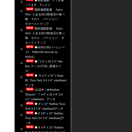
◆脂肪遊戯 デブが乗
ってます Tシャツ
脂肪遊戯監修 Spice
Note ‘とある街の飲食店の食べ
物 その１ バージョン‘
ギターストラップ
脂肪遊戯監修 Spice
Note ‘とある街の飲食店の食べ
物 その２ バージョン‘ ギ
ターストラップ
◆HERESIES (ヘレシー
ズ) THRASH Artwork by
MxExG
◆7 1/4" x 29 1/2" Wee
Boy デッキ(子供に最適サイ
ズ）
◆ "8 1/2" x 32" I Skate
BC Twin Tech [14 1/4" wheelbase]
デッキ
(欠品中）■"Redline
Thruster" - 7 3/4" x 29 1/4" [14
1/2" wheelbase] デッキ
◆ 8" x 32" Redline Twin
Tech [14 1/4" wheelbase]デッキ
◆ 8 1/8" x 32" Redline
Twin Tech [14 1/4" wheelbase]デ
ッキ
◆"8 1/4" x 32" Redline