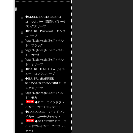
売れ筋商品
◆SKULL SKATES SURFロ
ゴ シルバー（霜降りグレー）
ロングスリーブ
◆BA. KU. Permafrost ロング
スリーブ
Vaga "Lightweight Belt"（ベル
ト）ブラック
Vaga "Lightweight Belt"（ベル
ト）カーキ
Vaga "Lightweight Belt"（ベル
ト）オリーブ
◆BA. KU. D.M.O.D.W リイシ
ュー ロングスリーブ
◆BA. KU. (BARRIER
KULT)GAUZED INVISIBLE ロ
ングスリーブ
Vaga "Lightweight Belt"（ベル
ト）モカ
◆ロゴ ウインドブレ
イカー コーチジャケット
◆HARDCORE ウインドブレ
イカー コーチジャケット
◆BLACKOUT ロゴ ウ
インドブレイカー コーチジャ
ケット