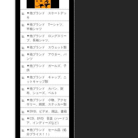
▼他ブランド スケートデッ
キ
▼他ブランド Tーシャツ、
半袖シャツ
▼他ブランド ロングスリー
ブ、長袖シャツ、
▼他ブランド スウェット類
▼他ブランド アウター、パ
ンツ
▼他ブランド ガールズ、子
供
▼他ブランド キャップ、ニ
ットキャップ類
▼他ブランド カバン、財
布、シューズ、ベルト
▼他ブランド 小物、アクセ
サリー、雑貨、ステッカー類
▼DVD、ビデオ、雑誌、書籍
▼CD、DVD 音楽（ハードコ
ア、インディーズなど）
▼他ブランド セール品（処
分プライス！！）