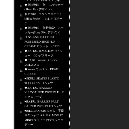
BA.KU.BOG BEAST デッキ
◆脂肪遊戯 `脂‘ ステッカー
(Sixty Sixx デザイン）
脂肪遊戯 スリングポケット
(Sling Pocket) おむすびポー
チ
◆脂肪遊戯 `脂肪遊戯‘ ステ
ッカー(Sixty Sixx デザイン）
POSSESSED SHOE.CO
POSSESSED SHOE “LIP
CREAM” ロケット イエロー
◆BA. KU. D.M.O.D.W リイシ
ュー ロングスリーブ
◆BA.KU. woven ワッペン
D.M.O.D.W
◆woven ワッペン DEATH
CUDDLE
■SKULL SKATES PLASTIC
THOUGHTS Tシャツ
◆BA. KU. (BARRIER
KULT)GAUZED INVISIBLE ロ
ングスリーブ
■BA.KU. (BARRIER KULT)
GAUZED INVISIBLE Tシャツ
■BILL DANFORTH 本人 手刷
りＴシャツ ＡＬＶＡ MOMAD
MINIグラフィック(ブラックボ
ディー）