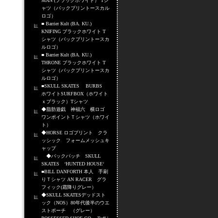
MAN (ブラックホワイト） Tシ
ャツ（バックプリントースカル
ロゴ）
■ Barrier Kult (BA. KU.)
KNIFING ブラックホワイト T
シャツ（バックプリントースカ
ルロゴ）
■ Barrier Kult (BA. KU.)
THRONE ブラックホワイト T
シャツ（バックプリントースカ
ルロゴ）
■SKULL SKATES BURBS
ホワイトSURFBOX（ホワイト
ｘブラック）Tシャツ
◆脂肪遊戯 神福六 横ロゴ
ワンポイントＴシャツ（ホワイ
ト）
◆HORSE ロゴプリント クラ
ッシック フォームメッシュキ
ャップ
◆バックパッチ SKULL
SKATES ‘HUNTED HOUSE‘
■BILL DANFORTH 本人 手刷
りＴシャツ AN RACER グラ
フィック(霜降りグレー）
◆SKULL SKATESデッドスト
ック（NOS）80年代後半のウエ
ストポーチ （グレー）