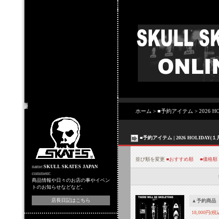
店主のコーナー
ホーム
>
■予約アイテム
>
2026
■予約アイテム | 2026 HOLID
並び順を変更
■おすすめ順
■価格順
name:
SKULL SKATES JAPAN
comment:
商品情報や日々のお店の事やイベン
トのお知らせなどなど。
店長日記はこちら
▲予約商品
18,000円(税