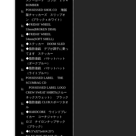
スノーボード コラボ １５４
BOMBER
POSSESSED SHOE.CO 海賊
版チャッカーズ スリップオ
ン (ブラックｘホワイト）
◆FRIDAY WHEEL
53mm(BROKEN DISH)
◆FRIDAY WHEEL
54mm(SOFT SHELL)
◆ステッカー DOOM SLED
◆脂肪遊戯 デブが調子に乗っ
てます ステッカー
◆脂肪遊戯 バケットハット
（ダークブルー）
◆脂肪遊戯 バケットハット
（ライトブルー）
POSSESSED LABEL THE
SCUMBAG CD
POSSESSED LABEL LOGO
CREW SWEAT SHIRTS(クルー
ネックスウェット） ブラック
◆脂肪遊戯 CLUBスポーツタオ
ル
◆HARDCORE ウインドブレ
イカー コーチジャケット
ロゴ ナイロンナップサック
（ブラック）
◆8.5"x32"(wb14.25")