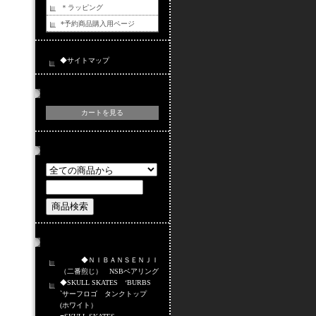
＊ラッピング
*予約商品購入用ページ
◆サイトマップ
カートの中身
カートを見る
商品検索
おすすめ商品
◆ＮＩＢＡＮＳＥＮＪＩ
（二番煎じ） NSBベアリング
◆SKULL SKATES ‘BURBS
`サーフロゴ タンクトップ
(ホワイト）