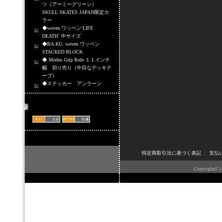
ツ（アーミーグリーン）
SKULL SKATES JAPAN限定カ
ラー
◆woven ワッペン‘LIFE
DEATH` 中サイズ
◆BA.KU. woven ワッペン
STACKED BLOCK
◆ Modus Grip Role １１インチ
幅 切り売り（中目なデッキテ
ープ）
◆ステッカー アンラーン
商品情報配信
特定商取引法に基づく表記
｜
支払
Copyright(C)