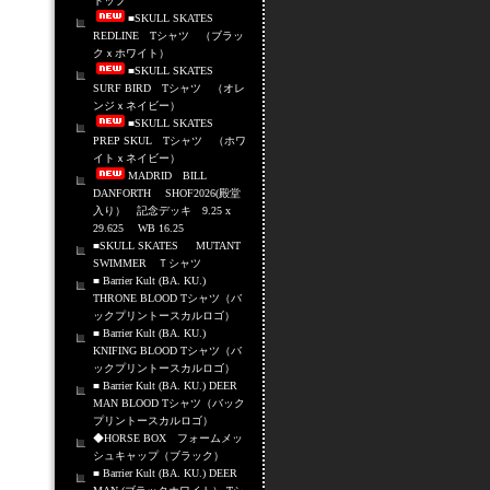
トップ
■SKULL SKATES
REDLINE Tシャツ （ブラッ
クｘホワイト）
■SKULL SKATES
SURF BIRD Tシャツ （オレ
ンジｘネイビー）
■SKULL SKATES
PREP SKUL Tシャツ （ホワ
イトｘネイビー）
MADRID BILL
DANFORTH SHOF2026(殿堂
入り） 記念デッキ 9.25 x
29.625 WB 16.25
■SKULL SKATES MUTANT
SWIMMER Ｔシャツ
■ Barrier Kult (BA. KU.)
THRONE BLOOD Tシャツ（バ
ックプリントースカルロゴ）
■ Barrier Kult (BA. KU.)
KNIFING BLOOD Tシャツ（バ
ックプリントースカルロゴ）
■ Barrier Kult (BA. KU.) DEER
MAN BLOOD Tシャツ（バック
プリントースカルロゴ）
◆HORSE BOX フォームメッ
シュキャップ（ブラック）
■ Barrier Kult (BA. KU.) DEER