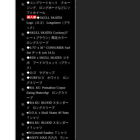
◆コンプリートセット クルー
ジング、ロングボードなどにソ
フトホイール
◆SKULL SKATES
Logo（ロゴ） Longsleeve（ブラ
ック）
◆SKULL SKATES Cowboy(グ
レーｘブラウン）限定カラー
ロングスリーブ
◆6.75" x 30 " CONSUMER Surf
Jett デッキ (wb 14.5)
◆RDS x SKULL SKATES コラ
ボ フードスウェット（ブラッ
ク）
◆ロゴ マグカップ
◆SURFロゴ ホワイト ロン
グスリーブ
◆BA. KU. Permafrost Corpse
Eating Hraesvelgr ロングスリ
ーブ
◆BA.KU. BLOOD スタンダー
ド ロングスリーブ
■D.O.A. x Skull Skates 40 Years
Ｔシャツ
◆BA.KU. BLOOD スタンダー
ドＴシャツ
■04 Limited Sazabys Ｔシャツ
◆SIXTY SIXX 六六六 Tシャ