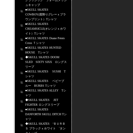
クラッシック フォームメッシ
ュキャップ
■SKULL SKATES
COWBOY(霜降りグレーｘブラ
ウンプリント）Tシャツ
■SKULL SKATES
CREAMSICLE(オレンジｘホワ
イト）Tシャツ
■SKULL SKATES Duane Peters
Cross Ｔシャツ
■SKULL SKATES HUNTED
HOUSE Tシャツ
◆SKULL SKATES DOOM
SLED SIXTY SIXX ロングス
リーブ
■SKULL SKATES SUSHI T
シャツ
■SKULL SKATES ベビーブ
ルー BURBS Tシャツ
■SKULL SKATES ALLEY Tシ
ャツ
◆SKULL SKATES JET
FIGHTER ロングスリーブ
■SKULL SKATES
DANFORTH SKULL DITCH Tシ
ャツ
◆SKULL SKATES ‘ＢＵＲＢ
Ｓ ブラックｘホワイト `タン