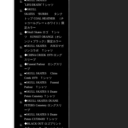
■SKULL SKATES
`LIFE/DEATH`Ｔシャツ
◆SKULL
SKATES ‘BURBS タンク
トップ COAL HEATHER （チ
ャコールグレーｘホワイト）限
定カラー
◆Skull Skates ロゴ Ｔシャ
ツ SUNSET ORANGE（オレ
ンジｘブラック）限定カラー
■SKULL SKATES JUICEマガ
ジンコラボ Ｔシャツ
◆CHINA CREEK 1979 ロング
スリーブ
◆Funeral Parlour ロングスリ
ーブ
■SKULL SKATES China
Creek 1979 Ｔシャツ
■SKULL SKATES Funeral
Parlour Ｔシャツ
■SKULL SKATES S Duane
Peters Cemetery Ｔシャツ
◆SKULL SKATES DUANE
PETERS Cemetery ロングスリ
ーブ
■SKULL SKATES S Duane
Peters CUTAWAY Ｔシャツ
◆BLACK OUT ロゴプリント