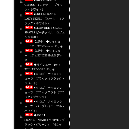
■SKULL SKATES
GENIUS Tシャツ （ブラッ
クｘホワイト）
■SKULL SKATES
LADY SKULL Tシャツ （ブ
ラックｘホワイト）
■SLOWTIDE x SKULL
SKATES ビーチタオル ロゴエ
ンボス加工
(欠品中）◆リイシュ
ー 10" x 30" Glastnost デッキ
(欠品中）◆リイシュ
ー 10" x 30" DIE HARD デッ
キ
◆リイシュー 10" x
30" HARDCORE デッキ
■４ ロゴ ナイロンシ
ョーツ ブラック（ブラックｘ
ホワイト）
■４ ロゴ ナイロンシ
ョーツ ブラックアウト（ブラ
ックｘブラック）
■４ ロゴ ナイロンシ
ョーツ パープル（パープルｘ
ホワイト）
◆SKULL
SKATES ‘RADIO ACTIVE（ブ
ラックｘグリーン） `タンク