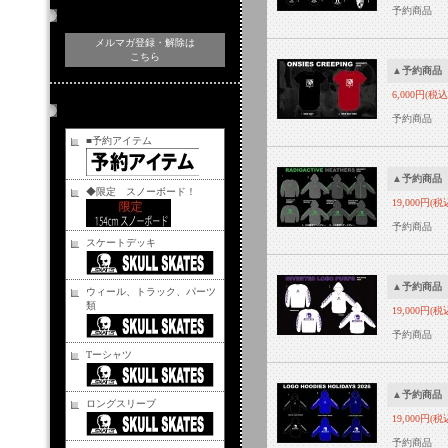
予約商品
メルマガ登録・解除
メルマガ登録・解除は
こちら
▲予約商品
6,000円(税込
商品カテゴリー
予約商品
■予約アイテム
▲予約商品
◆限定 スノーボード！
19,000円(税
予約商品
スケートデッキ
▲予約商品
ウィール、トラック、パーツ
類
19,000円(税
予約商品
Tーシャツ
▲予約商品
ロングスリーブ
19,000円(税
予約商品