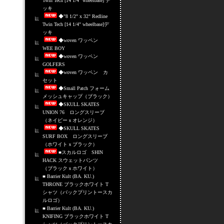
Twin Tech [14 1/4" wheelbase] デ
ッキ
◆"8 1/2" x 32" Redline
Twin Tech [14 1/4" wheelbase]デ
ッキ
◆woven ワッペン
WEE BOY
◆woven ワッペン
GOLFERS
◆woven ワッペン カ
セット
◆Small Patch フォーム
メッシュキャップ（ブラック）
◆SKULL SKATES
UNION 76 ロングスリーブ
（ネイビーｘオレンジ）
◆SKULL SKATES
SURF BOX ロングスリーブ
（ホワイトｘブラック）
■スカルロゴ SHIN
HACK スウェットパンツ
（ブラックｘホワイト）
■ Barrier Kult (BA. KU.)
THRONE ブラックホワイト T
シャツ（バックプリントースカ
ルロゴ）
■ Barrier Kult (BA. KU.)
KNIFING ブラックホワイト T