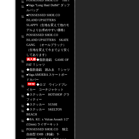
POSSESSED SHOE.CO Tuff i
■Vaga "Long Haul Duffel" ダッフ
ルバッグ
■POSSESSED SHOE.CO
ISLAND UPSETTERS
SLAPPY（生地を変えて他のモ
デルよりお求めやすい価格）
POSSESSED SHOE.CO
ISLAND UPSETTERS SKATE
GANG （オールブラック）
（生地を変えて今までより安く
してあります）
◆脂肪遊戯 GAME OF
FAT Ｔシャツ
◆脂肪遊戯 踏みゑ Ｔシャツ
■Vaga AMOEBA スケートボー
ドカバー
◆ロゴ ウインドブレ
イカー コーチジャケット
◆ステッカー HOTSHOP グラ
フィティー
◆ステッカー SUSHI
◆ステッカー SKELTON
BEACH
◆BA. KU. x Vulcan Assault 1/2"
(12mm) ライザーキット
POSSESSED SHOE.CO 独立
自由型 EMB（刺繍） T-