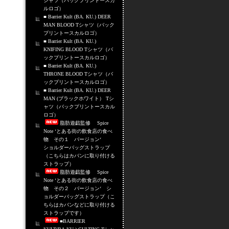
シャツ（バックプリントースカ
ルロゴ）
■ Barrier Kult (BA. KU.) DEER
MAN BLOOD Tシャツ（バック
プリントースカルロゴ）
■ Barrier Kult (BA. KU.)
KNIFING BLOOD Tシャツ（バ
ックプリントースカルロゴ）
■ Barrier Kult (BA. KU.)
THRONE BLOOD Tシャツ（バ
ックプリントースカルロゴ）
■ Barrier Kult (BA. KU.) DEER
MAN (ブラックホワイト） Tシ
ャツ（バックプリントースカル
ロゴ）
脂肪遊戯監修 Spice
Note ‘とある街の飲食店の食べ
物 その１ バージョン‘
ショルダーバッグストラップ
（こちらはカバンに取り付ける
ストラップ）
脂肪遊戯監修 Spice
Note ‘とある街の飲食店の食べ
物 その２ バージョン‘ シ
ョルダーバッグストラップ（こ
ちらはカバンなどに取り付ける
ストラップです）
■BARRIER