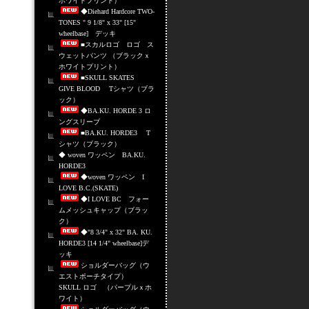
ホワイトプリント）
◆Diehard Hardcore TWO-
TONES " 9 1/8" x 33" [15"
wheelbase] デッキ
■スカルロゴ ロゴ ス
ウェットパンツ （ブラックｘ
ホワイトプリント）
■SKULL SKATES
GIVE BLOOD Tシャツ（ブラ
ック）
◆BA.KU. HORDE 3 ロ
ングスリーブ
■BA.KU. HORDE3 T
シャツ（ブラック）
◆ woven ワッペン BA.KU.
HORDE3
◆woven ワッペン I
LOVE B.C.(SKATE)
◆I LOVE BC フォー
ムメッシュキャップ（ブラッ
ク）
◆"8 3/4" x 32" BA. KU.
HORDE3 [14 1/4" wheelbase]デ
ッキ
ショルダーバッグ（ウ
エストポーチタイプ）
SKULL ロゴ （パープルｘホ
ワイト）