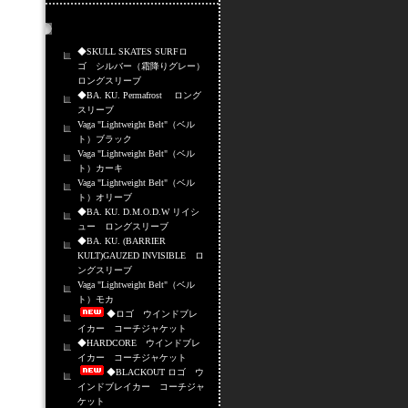
売れ筋商品
◆SKULL SKATES SURFロ
ゴ シルバー（霜降りグレー）
ロングスリーブ
◆BA. KU. Permafrost ロング
スリーブ
Vaga "Lightweight Belt"（ベル
ト）ブラック
Vaga "Lightweight Belt"（ベル
ト）カーキ
Vaga "Lightweight Belt"（ベル
ト）オリーブ
◆BA. KU. D.M.O.D.W リイシ
ュー ロングスリーブ
◆BA. KU. (BARRIER
KULT)GAUZED INVISIBLE ロ
ングスリーブ
Vaga "Lightweight Belt"（ベル
ト）モカ
◆ロゴ ウインドブレ
イカー コーチジャケット
◆HARDCORE ウインドブレ
イカー コーチジャケット
◆BLACKOUT ロゴ ウ
インドブレイカー コーチジャ
ケット