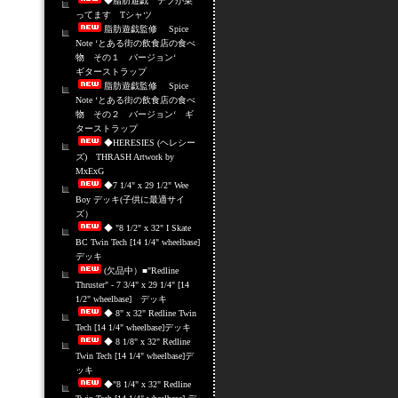
◆脂肪遊戯 デブが乗
ってます Tシャツ
脂肪遊戯監修 Spice
Note ‘とある街の飲食店の食べ
物 その１ バージョン‘
ギターストラップ
脂肪遊戯監修 Spice
Note ‘とある街の飲食店の食べ
物 その２ バージョン‘ ギ
ターストラップ
◆HERESIES (ヘレシー
ズ) THRASH Artwork by
MxExG
◆7 1/4" x 29 1/2" Wee
Boy デッキ(子供に最適サイ
ズ）
◆ "8 1/2" x 32" I Skate
BC Twin Tech [14 1/4" wheelbase]
デッキ
(欠品中）■"Redline
Thruster" - 7 3/4" x 29 1/4" [14
1/2" wheelbase] デッキ
◆ 8" x 32" Redline Twin
Tech [14 1/4" wheelbase]デッキ
◆ 8 1/8" x 32" Redline
Twin Tech [14 1/4" wheelbase]デ
ッキ
◆"8 1/4" x 32" Redline