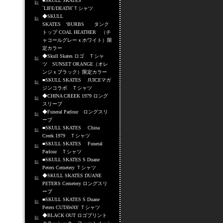
■SKULL SKATES
`LIFE/DEATH`Ｔシャツ
◆SKULL
SKATES ‘BURBS タンク
トップ COAL HEATHER （チ
ャコールグレーｘホワイト）限
定カラー
◆Skull Skates ロゴ Ｔシャ
ツ SUNSET ORANGE（オレ
ンジｘブラック）限定カラー
■SKULL SKATES JUICEマガ
ジンコラボ Ｔシャツ
◆CHINA CREEK 1979 ロング
スリーブ
◆Funeral Parlour ロングスリ
ーブ
■SKULL SKATES China
Creek 1979 Ｔシャツ
■SKULL SKATES Funeral
Parlour Ｔシャツ
■SKULL SKATES S Duane
Peters Cemetery Ｔシャツ
◆SKULL SKATES DUANE
PETERS Cemetery ロングスリ
ーブ
■SKULL SKATES S Duane
Peters CUTAWAY Ｔシャツ
◆BLACK OUT ロゴプリント