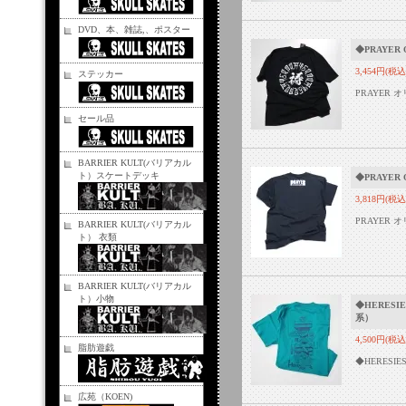
DVD、本、雑誌,、ポスター
◆PRAYER 
3,454円(税込
ステッカー
PRAYER 
セール品
BARRIER KULT(バリアカル
ト）スケートデッキ
◆PRAYER 
3,818円(税込
PRAYER 
BARRIER KULT(バリアカル
ト） 衣類
BARRIER KULT(バリアカル
ト）小物
◆HERESIE
系）
4,500円(税込
脂肪遊戯
◆HERESI
広苑（KOEN)