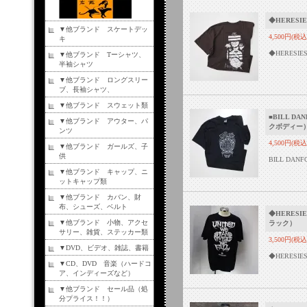
◆HERESIE
▼他ブランド スケートデッ
4,500円(税込
キ
◆HERESI
▼他ブランド Tーシャツ、
半袖シャツ
▼他ブランド ロングスリー
ブ、長袖シャツ、
▼他ブランド スウェット類
■BILL D
▼他ブランド アウター、パ
クボディー
ンツ
4,500円(税込
▼他ブランド ガールズ、子
供
BILL D
▼他ブランド キャップ、ニ
ットキャップ類
▼他ブランド カバン、財
布、シューズ、ベルト
◆HERESIE
▼他ブランド 小物、アクセ
ラック）
サリー、雑貨、ステッカー類
3,500円(税込
▼DVD、ビデオ、雑誌、書籍
◆HERESI
▼CD、DVD 音楽（ハードコ
ア、インディーズなど）
▼他ブランド セール品（処
分プライス！！）