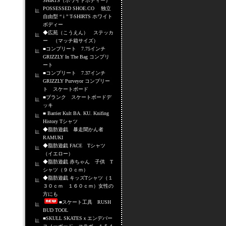
SHIRTS（ホワイトボディー）
POSSESSED SHOE.CO 独立
自由型 “ i ” T-SHIRTS ホワイト
ボディー
◆広苑（こうえん） ステッカ
ー （マッチ箱サイズ）
■コンプリート 7.75インチ
GRIZZLY In The Bag コンプリ
ート
■コンプリート 7.37インチ
GRIZZLY Purveyor コンプリー
ト スケートボード
■ブランク スケートボードデ
ッキ
■ Barrier Kult BA. KU. Knifing
History Tシャツ
◆脂肪遊戯 暴走聞かん者
RAMUKI
◆脂肪遊戯 FACE Tシャツ
（イエロー）
◆脂肪遊戯 赤ちゃん 子供 T
シャツ（９０ｃｍ）
◆脂肪遊戯 キッズTシャツ（１
３０ｃｍ １６０ｃｍ）女性の
方にも
■スケート工具 RUSH
BUD TOOL
■SKULL SKATESｘエンデバー