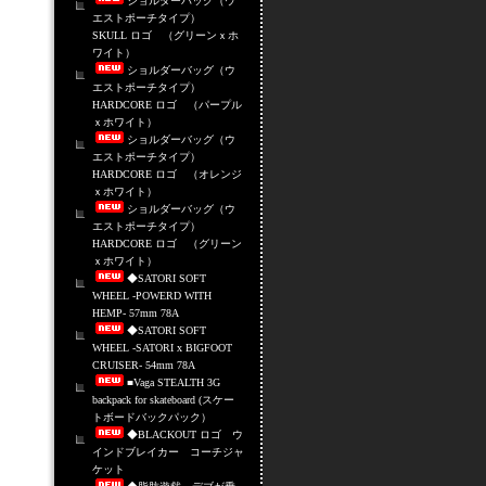
ショルダーバッグ（ウ
エストポーチタイプ）
SKULL ロゴ （グリーンｘホ
ワイト）
ショルダーバッグ（ウ
エストポーチタイプ）
HARDCORE ロゴ （パープル
ｘホワイト）
ショルダーバッグ（ウ
エストポーチタイプ）
HARDCORE ロゴ （オレンジ
ｘホワイト）
ショルダーバッグ（ウ
エストポーチタイプ）
HARDCORE ロゴ （グリーン
ｘホワイト）
◆SATORI SOFT
WHEEL -POWERD WITH
HEMP- 57mm 78A
◆SATORI SOFT
WHEEL -SATORI x BIGFOOT
CRUISER- 54mm 78A
■Vaga STEALTH 3G
backpack for skateboard (スケー
トボードバックパック）
◆BLACKOUT ロゴ ウ
インドブレイカー コーチジャ
ケット