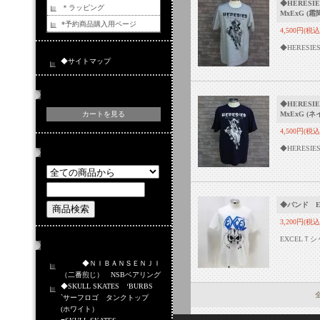
◆HERESIE
＊ラッピング
MxExG (
*予約商品購入用ページ
4,500円(税込
◆HERESI
◆サイトマップ
カートの中身
◆HERESIE
MxExG (
カートを見る
4,500円(税込
◆HERESI
商品検索
◆バンド EX
3,200円(税込
EXCELＴシ
おすすめ商品
◆ＮＩＢＡＮＳＥＮＪＩ
（二番煎じ） NSBベアリング
◆SKULL SKATES ‘BURBS
全
`サーフロゴ タンクトップ
(ホワイト）