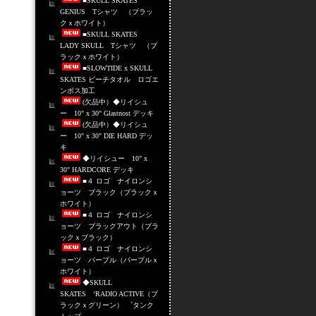
■SKULL SKATES
GENIUS Tシャツ （ブラッ
クｘホワイト）
■SKULL SKATES
LADY SKULL Tシャツ （ブ
ラックｘホワイト）
■SLOWTIDE x SKULL
SKATES ビーチタオル ロゴエ
ンボス加工
(欠品中）◆リイシュ
ー 10" x 30" Glastnost デッキ
(欠品中）◆リイシュ
ー 10" x 30" DIE HARD デッ
キ
◆リイシュー 10" x
30" HARDCORE デッキ
■４ ロゴ ナイロンシ
ョーツ ブラック（ブラックｘ
ホワイト）
■４ ロゴ ナイロンシ
ョーツ ブラックアウト（ブラ
ックｘブラック）
■４ ロゴ ナイロンシ
ョーツ パープル（パープルｘ
ホワイト）
◆SKULL
SKATES ‘RADIO ACTIVE（ブ
ラックｘグリーン） `タンク