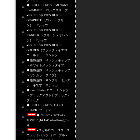
クトップ
◆SKULL SKATES MUTANT
SWIMMER ロングスリーブ
■SKULL SKATES BURBS
GRAPHITE（グレーｘグリー
ン） Tシャツ
■SKULL SKATES BURBS
RANGER (グリーンｘオレン
ジ） Tシャツ
■SKULL SKATES BURBS
GOLDEN（ブラックｘイエロー
ゴールド） Tシャツ
◆脂肪遊戯 メッシュキャップ
（ホワイトメッシュタイプ）
◆脂肪遊戯 メッシュキャップ
（ワンカラータイプ）
◆脂肪遊戯 キングサーモンス
テーキです ステッカー
◆Skull Skates ロゴ Ｔシャツ
（ブラックアウト）ブラックｘ
ブラック
◆SKULL SKATES `CARD
SHARK` フーディー
◆ "8 1/2" x 32"TWO-
TONES" [14 1/4" wheelbase]デッ
キ
■スカルロゴ ロゴ ス
ウェットパンツ （パープルｘ