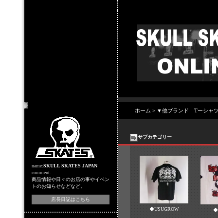
店主のコーナー
ホーム
>
▼他ブランド Tーシャ
サブカテゴリー
name:
SKULL SKATES JAPAN
comment:
商品情報や日々のお店の事やイベン
トのお知らせなどなど。
店長日記はこちら
◆USUGROW
◆