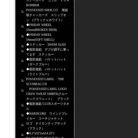
スノーボード コラボ １５４
BOMBER
POSSESSED SHOE.CO 海賊
版チャッカーズ スリップオ
ン (ブラックｘホワイト）
◆FRIDAY WHEEL
53mm(BROKEN DISH)
◆FRIDAY WHEEL
54mm(SOFT SHELL)
◆ステッカー DOOM SLED
◆脂肪遊戯 デブが調子に乗っ
てます ステッカー
◆脂肪遊戯 バケットハット
（ダークブルー）
◆脂肪遊戯 バケットハット
（ライトブルー）
POSSESSED LABEL THE
SCUMBAG CD
POSSESSED LABEL LOGO
CREW SWEAT SHIRTS(クルー
ネックスウェット） ブラック
◆脂肪遊戯 CLUBスポーツタオ
ル
◆HARDCORE ウインドブレ
イカー コーチジャケット
ロゴ ナイロンナップサック
（ブラック）
◆8.5"x32"(wb14.25")