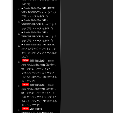
シャツ（バックプリントースカ
ルロゴ）
■ Barrier Kult (BA. KU.) DEER
MAN BLOOD Tシャツ（バック
プリントースカルロゴ）
■ Barrier Kult (BA. KU.)
KNIFING BLOOD Tシャツ（バ
ックプリントースカルロゴ）
■ Barrier Kult (BA. KU.)
THRONE BLOOD Tシャツ（バ
ックプリントースカルロゴ）
■ Barrier Kult (BA. KU.) DEER
MAN (ブラックホワイト） Tシ
ャツ（バックプリントースカル
ロゴ）
脂肪遊戯監修 Spice
Note ‘とある街の飲食店の食べ
物 その１ バージョン‘
ショルダーバッグストラップ
（こちらはカバンに取り付ける
ストラップ）
脂肪遊戯監修 Spice
Note ‘とある街の飲食店の食べ
物 その２ バージョン‘ シ
ョルダーバッグストラップ（こ
ちらはカバンなどに取り付ける
ストラップです）
■BARRIER