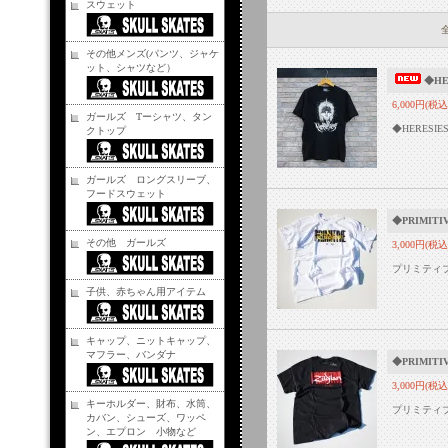
スウェット
全
その他メンズ(パンツ、ジャケ
ット、シャツなど）
◆HE
6,000円(税込
ガールズ Tーシャツ、タン
◆HERESI
クトップ
ガールズ ロングスリーブ、
フードスウェット
◆PRIMIT
その他 ガールズ
3,000円(税込
プリミティ
子供、赤ちゃん用アイテム
キャップ、ニットキャップ、
マフラー、バンダナ
◆PRIMIT
3,000円(税込
キーホルダー、財布、水筒、
プリミティ
カバン、シューズ、ワッペ
ン、エプロン 小物など