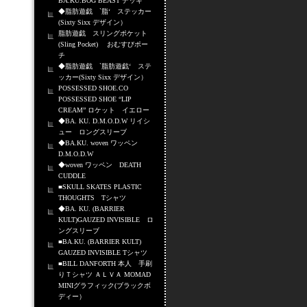
BA.KU.BOG BEAST デッキ
◆脂肪遊戯 `脂‘ ステッカー
(Sixty Sixx デザイン）
脂肪遊戯 スリングポケット
(Sling Pocket) おむすびポー
チ
◆脂肪遊戯 `脂肪遊戯‘ ステ
ッカー(Sixty Sixx デザイン）
POSSESSED SHOE.CO
POSSESSED SHOE “LIP
CREAM” ロケット イエロー
◆BA. KU. D.M.O.D.W リイシ
ュー ロングスリーブ
◆BA.KU. woven ワッペン
D.M.O.D.W
◆woven ワッペン DEATH
CUDDLE
■SKULL SKATES PLASTIC
THOUGHTS Tシャツ
◆BA. KU. (BARRIER
KULT)GAUZED INVISIBLE ロ
ングスリーブ
■BA.KU. (BARRIER KULT)
GAUZED INVISIBLE Tシャツ
■BILL DANFORTH 本人 手刷
りＴシャツ ＡＬＶＡ MOMAD
MINIグラフィック(ブラックボ
ディー）