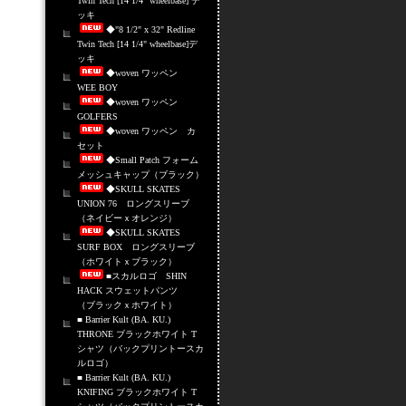
Twin Tech [14 1/4" wheelbase] デ
ッキ
◆"8 1/2" x 32" Redline
Twin Tech [14 1/4" wheelbase]デ
ッキ
◆woven ワッペン
WEE BOY
◆woven ワッペン
GOLFERS
◆woven ワッペン カ
セット
◆Small Patch フォーム
メッシュキャップ（ブラック）
◆SKULL SKATES
UNION 76 ロングスリーブ
（ネイビーｘオレンジ）
◆SKULL SKATES
SURF BOX ロングスリーブ
（ホワイトｘブラック）
■スカルロゴ SHIN
HACK スウェットパンツ
（ブラックｘホワイト）
■ Barrier Kult (BA. KU.)
THRONE ブラックホワイト T
シャツ（バックプリントースカ
ルロゴ）
■ Barrier Kult (BA. KU.)
KNIFING ブラックホワイト T