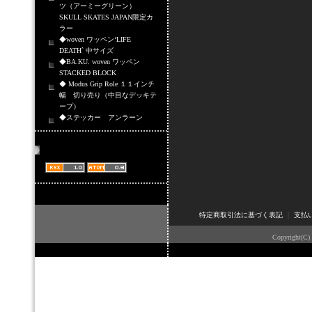
ツ（アーミーグリーン）
SKULL SKATES JAPAN限定カ
ラー
◆woven ワッペン‘LIFE
DEATH` 中サイズ
◆BA.KU. woven ワッペン
STACKED BLOCK
◆ Modus Grip Role １１インチ
幅 切り売り（中目なデッキテ
ープ）
◆ステッカー アンラーン
商品情報配信
特定商取引法に基づく表記
｜
支払
Copyright(C)