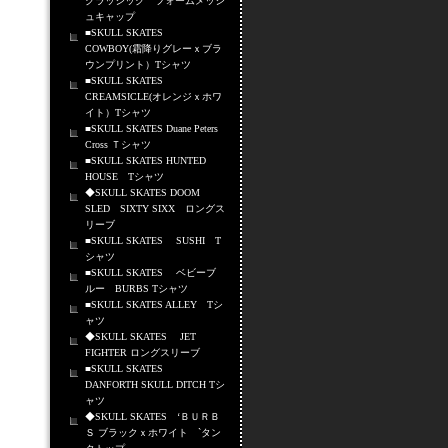
クラッシック フォームメッシ
ュキャップ
■SKULL SKATES
COWBOY(霜降りグレーｘブラ
ウンプリント）Tシャツ
■SKULL SKATES
CREAMSICLE(オレンジｘホワ
イト）Tシャツ
■SKULL SKATES Duane Peters
Cross Ｔシャツ
■SKULL SKATES HUNTED
HOUSE Tシャツ
◆SKULL SKATES DOOM
SLED SIXTY SIXX ロングス
リーブ
■SKULL SKATES SUSHI T
シャツ
■SKULL SKATES ベビーブ
ルー BURBS Tシャツ
■SKULL SKATES ALLEY Tシ
ャツ
◆SKULL SKATES JET
FIGHTER ロングスリーブ
■SKULL SKATES
DANFORTH SKULL DITCH Tシ
ャツ
◆SKULL SKATES ‘ＢＵＲＢ
Ｓ ブラックｘホワイト `タン