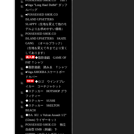
POSSESSED SHOE.CO Tuff i
■Vaga "Long Haul Duffel" ダッフ
ルバッグ
■POSSESSED SHOE.CO
ISLAND UPSETTERS
SLAPPY（生地を変えて他のモ
デルよりお求めやすい価格）
POSSESSED SHOE.CO
ISLAND UPSETTERS SKATE
GANG （オールブラック）
（生地を変えて今までより安く
してあります）
◆脂肪遊戯 GAME OF
FAT Ｔシャツ
◆脂肪遊戯 踏みゑ Ｔシャツ
■Vaga AMOEBA スケートボー
ドカバー
◆ロゴ ウインドブレ
イカー コーチジャケット
◆ステッカー HOTSHOP グラ
フィティー
◆ステッカー SUSHI
◆ステッカー SKELTON
BEACH
◆BA. KU. x Vulcan Assault 1/2"
(12mm) ライザーキット
POSSESSED SHOE.CO 独立
自由型 EMB（刺繍） T-