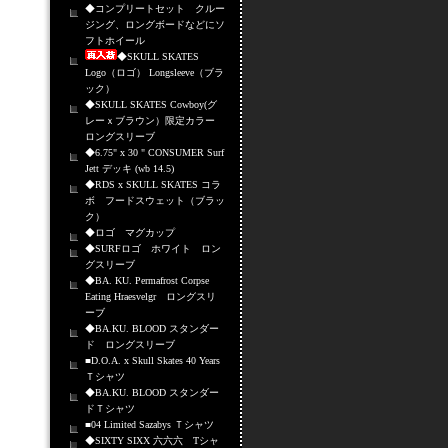
◆コンプリートセット クルー
ジング、ロングボードなどにソ
フトホイール
◆SKULL SKATES
Logo（ロゴ） Longsleeve（ブラ
ック）
◆SKULL SKATES Cowboy(グ
レーｘブラウン）限定カラー
ロングスリーブ
◆6.75" x 30 " CONSUMER Surf
Jett デッキ (wb 14.5)
◆RDS x SKULL SKATES コラ
ボ フードスウェット（ブラッ
ク）
◆ロゴ マグカップ
◆SURFロゴ ホワイト ロン
グスリーブ
◆BA. KU. Permafrost Corpse
Eating Hraesvelgr ロングスリ
ーブ
◆BA.KU. BLOOD スタンダー
ド ロングスリーブ
■D.O.A. x Skull Skates 40 Years
Ｔシャツ
◆BA.KU. BLOOD スタンダー
ドＴシャツ
■04 Limited Sazabys Ｔシャツ
◆SIXTY SIXX 六六六 Tシャ