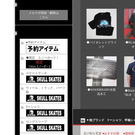
メルマガ登録・解除
メルマガ登録・解除は
こちら
商品カテゴリー
◆BLA
■予約アイテム
◆バイオレントグライ
オ
ンド
◆限定 スノーボード！
スケートデッキ
ウィール、トラック、パーツ
◆WOODBRAIN/水面
◆Black 
類
花木工
"BLR
レ
Tーシャツ
▼他ブランド Tーシャツ、半袖シ
ロングスリーブ
並び順を変更
■おすすめ順
■価格順