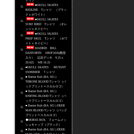
トップ
■SKULL SKATES
REDLINE Tシャツ （ブラッ
クｘホワイト）
■SKULL SKATES
SURF BIRD Tシャツ （オレ
ンジｘネイビー）
■SKULL SKATES
PREP SKUL Tシャツ （ホワ
イトｘネイビー）
MADRID BILL
DANFORTH SHOF2026(殿堂
入り） 記念デッキ 9.25 x
29.625 WB 16.25
■SKULL SKATES MUTANT
SWIMMER Ｔシャツ
■ Barrier Kult (BA. KU.)
THRONE BLOOD Tシャツ（バ
ックプリントースカルロゴ）
■ Barrier Kult (BA. KU.)
KNIFING BLOOD Tシャツ（バ
ックプリントースカルロゴ）
■ Barrier Kult (BA. KU.) DEER
MAN BLOOD Tシャツ（バック
プリントースカルロゴ）
◆HORSE BOX フォームメッ
シュキャップ（ブラック）
■ Barrier Kult (BA. KU.) DEER