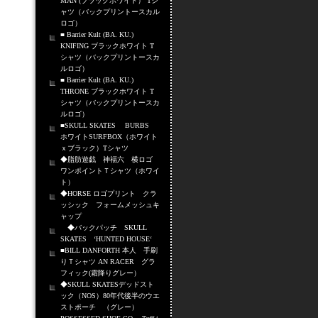
MAN (ブラックホワイト） Tシ
ャツ（バックプリントースカル
ロゴ）
■ Barrier Kult (BA. KU.)
KNIFING ブラックホワイト T
シャツ（バックプリントースカ
ルロゴ）
■ Barrier Kult (BA. KU.)
THRONE ブラックホワイト T
シャツ（バックプリントースカ
ルロゴ）
■SKULL SKATES BURBS
ホワイトSURFBOX（ホワイト
ｘブラック）Tシャツ
◆脂肪遊戯 神福六 横ロゴ
ワンポイントＴシャツ（ホワイ
ト）
◆HORSE ロゴプリント クラ
ッシック フォームメッシュキ
ャップ
◆バックパッチ SKULL
SKATES ‘HUNTED HOUSE‘
■BILL DANFORTH 本人 手刷
りＴシャツ AN RACER グラ
フィック(霜降りグレー）
◆SKULL SKATESデッドスト
ック（NOS）80年代後半のウエ
ストポーチ （グレー）