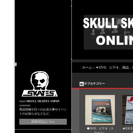
店主のコーナー
ホーム
>
▼DVD、ビデオ、雑誌、
サブカテゴリー
name:
SKULL SKATES JAPAN
comment:
商品情報や日々のお店の事やイベン
トのお知らせなどなど。
店長日記はこちら
◆DVD、ビデオ（ス
■JUI
ケート）