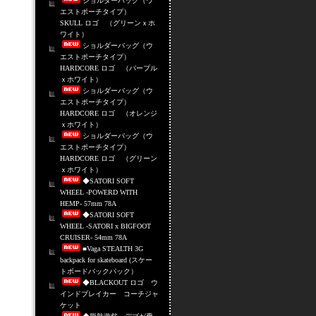
ショルダーバッグ（ウ
エストポーチタイプ）
SKULL ロゴ （グリーンｘホ
ワイト）
ショルダーバッグ（ウ
エストポーチタイプ）
HARDCORE ロゴ （パープル
ｘホワイト）
ショルダーバッグ（ウ
エストポーチタイプ）
HARDCORE ロゴ （オレンジ
ｘホワイト）
ショルダーバッグ（ウ
エストポーチタイプ）
HARDCORE ロゴ （グリーン
ｘホワイト）
◆SATORI SOFT
WHEEL -POWERD WITH
HEMP- 57mm 78A
◆SATORI SOFT
WHEEL -SATORI x BIGFOOT
CRUISER- 54mm 78A
■Vaga STEALTH 3G
backpack for skateboard (スケー
トボードバックパック）
◆BLACKOUT ロゴ ウ
インドブレイカー コーチジャ
ケット