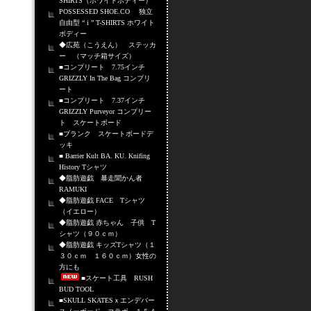
SHIRTS（ホワイトボディー）
POSSESSED SHOE.CO 独立
自由型 “ i ” T-SHIRTS ホワイト
ボディー
◆広苑（こうえん） ステッカ
ー （マッチ箱サイズ）
■コンプリート 7.75インチ
GRIZZLY In The Bag コンプリ
ート
■コンプリート 7.37インチ
GRIZZLY Purveyor コンプリー
ト スケートボード
■ブランク スケートボードデ
ッキ
■ Barrier Kult BA. KU. Knifing
History Tシャツ
◆脂肪遊戯 暴走聞かん者
RAMUKI
◆脂肪遊戯 FACE Tシャツ
（イエロー）
◆脂肪遊戯 赤ちゃん 子供 T
シャツ（９０ｃｍ）
◆脂肪遊戯 キッズTシャツ（１
３０ｃｍ １６０ｃｍ）女性の
方にも
■スケート工具 RUSH
BUD TOOL
■SKULL SKATESｘエンデバー