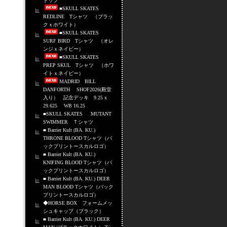
トップ
■SKULL SKATES
REDLINE Tシャツ （ブラッ
クｘホワイト）
■SKULL SKATES
SURF BIRD Tシャツ （オレ
ンジｘネイビー）
■SKULL SKATES
PREP SKUL Tシャツ （ホワ
イトｘネイビー）
MADRID BILL
DANFORTH SHOF2026(殿堂
入り） 記念デッキ 9.25 x
29.625 WB 16.25
■SKULL SKATES MUTANT
SWIMMER Ｔシャツ
■ Barrier Kult (BA. KU.)
THRONE BLOOD Tシャツ（バ
ックプリントースカルロゴ）
■ Barrier Kult (BA. KU.)
KNIFING BLOOD Tシャツ（バ
ックプリントースカルロゴ）
■ Barrier Kult (BA. KU.) DEER
MAN BLOOD Tシャツ（バック
プリントースカルロゴ）
◆HORSE BOX フォームメッ
シュキャップ（ブラック）
■ Barrier Kult (BA. KU.) DEER