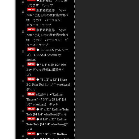
◆脂肪遊戯 デブが乗
ってます Tシャツ
脂肪遊戯監修 Spice
Note ‘とある街の飲食店の食べ
物 その１ バージョン‘
ギターストラップ
脂肪遊戯監修 Spice
Note ‘とある街の飲食店の食べ
物 その２ バージョン‘ ギ
ターストラップ
◆HERESIES (ヘレシー
ズ) THRASH Artwork by
MxExG
◆7 1/4" x 29 1/2" Wee
Boy デッキ(子供に最適サイ
ズ）
◆ "8 1/2" x 32" I Skate
BC Twin Tech [14 1/4" wheelbase]
デッキ
(欠品中）■"Redline
Thruster" - 7 3/4" x 29 1/4" [14
1/2" wheelbase] デッキ
◆ 8" x 32" Redline Twin
Tech [14 1/4" wheelbase]デッキ
◆ 8 1/8" x 32" Redline
Twin Tech [14 1/4" wheelbase]デ
ッキ
◆"8 1/4" x 32" Redline