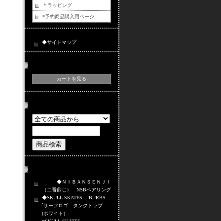
＊ラッピング
*予約商品購入用ページ
◆サイトマップ
カートの中身
カートを見る
商品検索
おすすめ商品
◆ＮＩＢＡＮＳＥＮＪＩ
（二番煎じ） NSBベアリング
◆SKULL SKATES ‘BURBS
`サーフロゴ タンクトップ
(ホワイト）