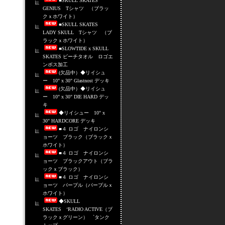
■SKULL SKATES
GENIUS Tシャツ （ブラッ
クｘホワイト）
■SKULL SKATES
LADY SKULL Tシャツ （ブ
ラックｘホワイト）
■SLOWTIDE x SKULL
SKATES ビーチタオル ロゴエ
ンボス加工
(欠品中）◆リイシュ
ー 10" x 30" Glastnost デッキ
(欠品中）◆リイシュ
ー 10" x 30" DIE HARD デッ
キ
◆リイシュー 10" x
30" HARDCORE デッキ
■４ ロゴ ナイロンシ
ョーツ ブラック（ブラックｘ
ホワイト）
■４ ロゴ ナイロンシ
ョーツ ブラックアウト（ブラ
ックｘブラック）
■４ ロゴ ナイロンシ
ョーツ パープル（パープルｘ
ホワイト）
◆SKULL
SKATES ‘RADIO ACTIVE（ブ
ラックｘグリーン） `タンク