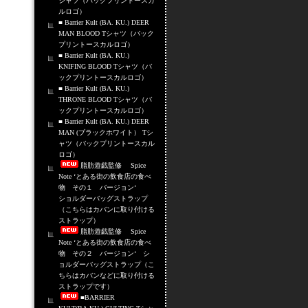
シャツ（バックプリントースカ
ルロゴ）
■ Barrier Kult (BA. KU.) DEER
MAN BLOOD Tシャツ（バック
プリントースカルロゴ）
■ Barrier Kult (BA. KU.)
KNIFING BLOOD Tシャツ（バ
ックプリントースカルロゴ）
■ Barrier Kult (BA. KU.)
THRONE BLOOD Tシャツ（バ
ックプリントースカルロゴ）
■ Barrier Kult (BA. KU.) DEER
MAN (ブラックホワイト） Tシ
ャツ（バックプリントースカル
ロゴ）
脂肪遊戯監修 Spice
Note ‘とある街の飲食店の食べ
物 その１ バージョン‘
ショルダーバッグストラップ
（こちらはカバンに取り付ける
ストラップ）
脂肪遊戯監修 Spice
Note ‘とある街の飲食店の食べ
物 その２ バージョン‘ シ
ョルダーバッグストラップ（こ
ちらはカバンなどに取り付ける
ストラップです）
■BARRIER