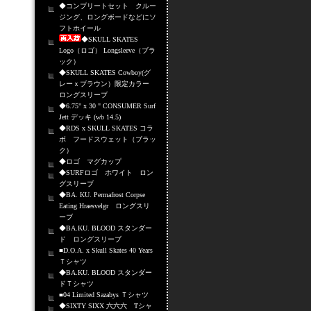
◆コンプリートセット クルー
ジング、ロングボードなどにソ
フトホイール
◆SKULL SKATES
Logo（ロゴ） Longsleeve（ブラ
ック）
◆SKULL SKATES Cowboy(グ
レーｘブラウン）限定カラー
ロングスリーブ
◆6.75" x 30 " CONSUMER Surf
Jett デッキ (wb 14.5)
◆RDS x SKULL SKATES コラ
ボ フードスウェット（ブラッ
ク）
◆ロゴ マグカップ
◆SURFロゴ ホワイト ロン
グスリーブ
◆BA. KU. Permafrost Corpse
Eating Hraesvelgr ロングスリ
ーブ
◆BA.KU. BLOOD スタンダー
ド ロングスリーブ
■D.O.A. x Skull Skates 40 Years
Ｔシャツ
◆BA.KU. BLOOD スタンダー
ドＴシャツ
■04 Limited Sazabys Ｔシャツ
◆SIXTY SIXX 六六六 Tシャ