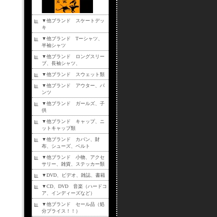
▼他ブランド スケートデッ
キ
▼他ブランド Tーシャツ、
半袖シャツ
▼他ブランド ロングスリー
ブ、長袖シャツ、
▼他ブランド スウェット類
▼他ブランド アウター、パ
ンツ
▼他ブランド ガールズ、子
供
▼他ブランド キャップ、ニ
ットキャップ類
▼他ブランド カバン、財
布、シューズ、ベルト
▼他ブランド 小物、アクセ
サリー、雑貨、ステッカー類
▼DVD、ビデオ、雑誌、書籍
▼CD、DVD 音楽（ハードコ
ア、インディーズなど）
▼他ブランド セール品（処
分プライス！！）