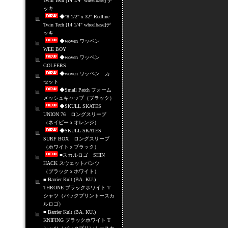
Twin Tech [14 1/4" wheelbase] デ
ッキ
◆"8 1/2" x 32" Redline
Twin Tech [14 1/4" wheelbase]デ
ッキ
◆woven ワッペン
WEE BOY
◆woven ワッペン
GOLFERS
◆woven ワッペン カ
セット
◆Small Patch フォーム
メッシュキャップ（ブラック）
◆SKULL SKATES
UNION 76 ロングスリーブ
（ネイビーｘオレンジ）
◆SKULL SKATES
SURF BOX ロングスリーブ
（ホワイトｘブラック）
■スカルロゴ SHIN
HACK スウェットパンツ
（ブラックｘホワイト）
■ Barrier Kult (BA. KU.)
THRONE ブラックホワイト T
シャツ（バックプリントースカ
ルロゴ）
■ Barrier Kult (BA. KU.)
KNIFING ブラックホワイト T