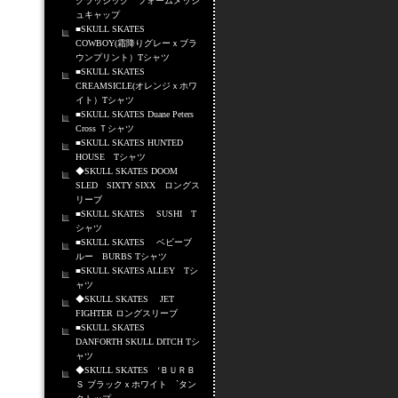
クラッシック フォームメッシ
ュキャップ
■SKULL SKATES
COWBOY(霜降りグレーｘブラ
ウンプリント）Tシャツ
■SKULL SKATES
CREAMSICLE(オレンジｘホワ
イト）Tシャツ
■SKULL SKATES Duane Peters
Cross Ｔシャツ
■SKULL SKATES HUNTED
HOUSE Tシャツ
◆SKULL SKATES DOOM
SLED SIXTY SIXX ロングス
リーブ
■SKULL SKATES SUSHI T
シャツ
■SKULL SKATES ベビーブ
ルー BURBS Tシャツ
■SKULL SKATES ALLEY Tシ
ャツ
◆SKULL SKATES JET
FIGHTER ロングスリーブ
■SKULL SKATES
DANFORTH SKULL DITCH Tシ
ャツ
◆SKULL SKATES ‘ＢＵＲＢ
Ｓ ブラックｘホワイト `タン