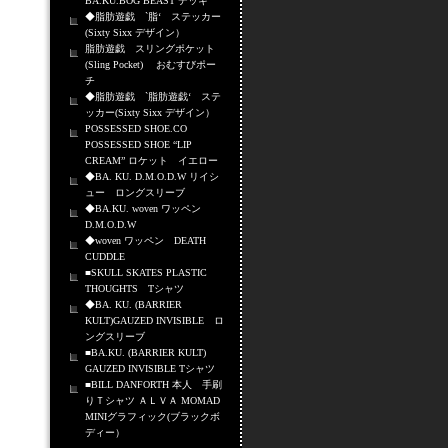
BA.KU.BOG BEAST デッキ
◆脂肪遊戯 `脂‘ ステッカー
(Sixty Sixx デザイン）
脂肪遊戯 スリングポケット
(Sling Pocket) おむすびポー
チ
◆脂肪遊戯 `脂肪遊戯‘ ステ
ッカー(Sixty Sixx デザイン）
POSSESSED SHOE.CO
POSSESSED SHOE “LIP
CREAM” ロケット イエロー
◆BA. KU. D.M.O.D.W リイシ
ュー ロングスリーブ
◆BA.KU. woven ワッペン
D.M.O.D.W
◆woven ワッペン DEATH
CUDDLE
■SKULL SKATES PLASTIC
THOUGHTS Tシャツ
◆BA. KU. (BARRIER
KULT)GAUZED INVISIBLE ロ
ングスリーブ
■BA.KU. (BARRIER KULT)
GAUZED INVISIBLE Tシャツ
■BILL DANFORTH 本人 手刷
りＴシャツ ＡＬＶＡ MOMAD
MINIグラフィック(ブラックボ
ディー）