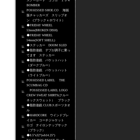
スノーボード コラボ １５４
BOMBER
POSSESSED SHOE.CO 海賊
版チャッカーズ スリップオ
ン (ブラックｘホワイト）
◆FRIDAY WHEEL
53mm(BROKEN DISH)
◆FRIDAY WHEEL
54mm(SOFT SHELL)
◆ステッカー DOOM SLED
◆脂肪遊戯 デブが調子に乗っ
てます ステッカー
◆脂肪遊戯 バケットハット
（ダークブルー）
◆脂肪遊戯 バケットハット
（ライトブルー）
POSSESSED LABEL THE
SCUMBAG CD
POSSESSED LABEL LOGO
CREW SWEAT SHIRTS(クルー
ネックスウェット） ブラック
◆脂肪遊戯 CLUBスポーツタオ
ル
◆HARDCORE ウインドブレ
イカー コーチジャケット
ロゴ ナイロンナップサック
（ブラック）
◆8.5"x32"(wb14.25")