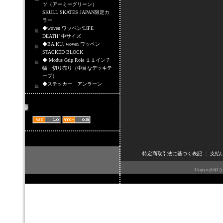
ツ（アーミーグリーン）
SKULL SKATES JAPAN限定カ
ラー
◆woven ワッペン‘LIFE
DEATH` 中サイズ
◆BA.KU. woven ワッペン
STACKED BLOCK
◆ Modus Grip Role １１インチ
幅 切り売り（中目なデッキテ
ープ）
◆ステッカー アンラーン
商品情報配信
特定商取引法に基づく表記
｜
支払
Copyright(C)