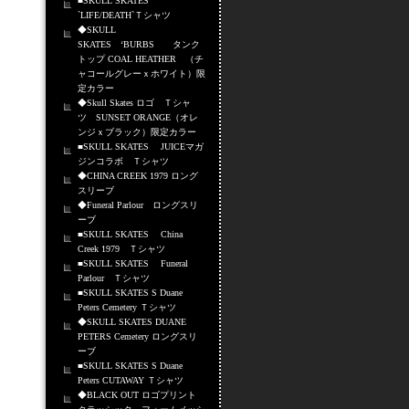
■SKULL SKATES
`LIFE/DEATH`Ｔシャツ
◆SKULL
SKATES ‘BURBS タンク
トップ COAL HEATHER （チ
ャコールグレーｘホワイト）限
定カラー
◆Skull Skates ロゴ Ｔシャ
ツ SUNSET ORANGE（オレ
ンジｘブラック）限定カラー
■SKULL SKATES JUICEマガ
ジンコラボ Ｔシャツ
◆CHINA CREEK 1979 ロング
スリーブ
◆Funeral Parlour ロングスリ
ーブ
■SKULL SKATES China
Creek 1979 Ｔシャツ
■SKULL SKATES Funeral
Parlour Ｔシャツ
■SKULL SKATES S Duane
Peters Cemetery Ｔシャツ
◆SKULL SKATES DUANE
PETERS Cemetery ロングスリ
ーブ
■SKULL SKATES S Duane
Peters CUTAWAY Ｔシャツ
◆BLACK OUT ロゴプリント