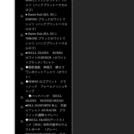
MAN (ブラックホワイト） Tシ
ャツ（バックプリントースカル
ロゴ）
■ Barrier Kult (BA. KU.)
KNIFING ブラックホワイト T
シャツ（バックプリントースカ
ルロゴ）
■ Barrier Kult (BA. KU.)
THRONE ブラックホワイト T
シャツ（バックプリントースカ
ルロゴ）
■SKULL SKATES BURBS
ホワイトSURFBOX（ホワイト
ｘブラック）Tシャツ
◆脂肪遊戯 神福六 横ロゴ
ワンポイントＴシャツ（ホワイ
ト）
◆HORSE ロゴプリント クラ
ッシック フォームメッシュキ
ャップ
◆バックパッチ SKULL
SKATES ‘HUNTED HOUSE‘
■BILL DANFORTH 本人 手刷
りＴシャツ AN RACER グラ
フィック(霜降りグレー）
◆SKULL SKATESデッドスト
ック（NOS）80年代後半のウエ
ストポーチ （グレー）