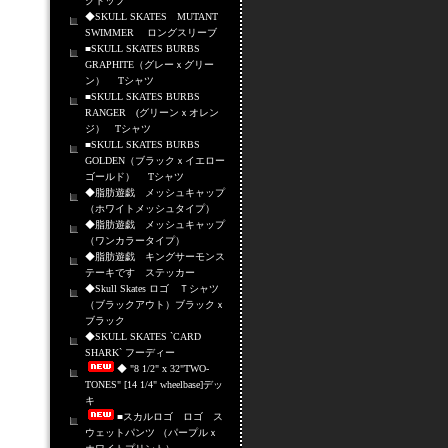
クトップ
◆SKULL SKATES MUTANT
SWIMMER ロングスリーブ
■SKULL SKATES BURBS
GRAPHITE（グレーｘグリー
ン） Tシャツ
■SKULL SKATES BURBS
RANGER (グリーンｘオレン
ジ） Tシャツ
■SKULL SKATES BURBS
GOLDEN（ブラックｘイエロー
ゴールド） Tシャツ
◆脂肪遊戯 メッシュキャップ
（ホワイトメッシュタイプ）
◆脂肪遊戯 メッシュキャップ
（ワンカラータイプ）
◆脂肪遊戯 キングサーモンス
テーキです ステッカー
◆Skull Skates ロゴ Ｔシャツ
（ブラックアウト）ブラックｘ
ブラック
◆SKULL SKATES `CARD
SHARK` フーディー
◆ "8 1/2" x 32"TWO-
TONES" [14 1/4" wheelbase]デッ
キ
■スカルロゴ ロゴ ス
ウェットパンツ （パープルｘ