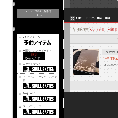
メルマガ登録・解除
メルマガ登録・解除は
こちら
▼DVD、ビデオ、雑誌、書籍
商品カテゴリー
並び順を変更
■おすすめ順
■価格順
■予約アイテム
◆限定 スノーボード！
〔欠品中）◆本
2,000円(税込
スケートデッキ
USUGR
ウィール、トラック、パーツ
類
Tーシャツ
ロングスリーブ