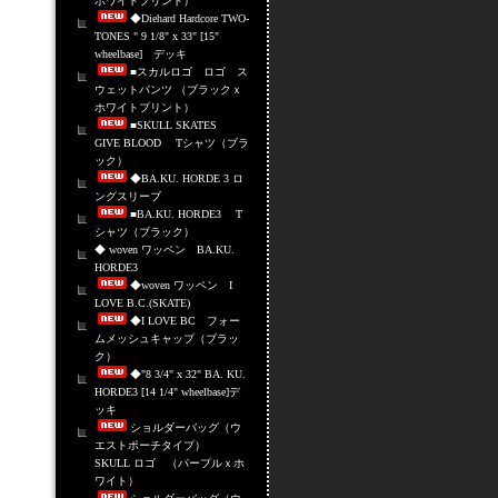
ホワイトプリント）
◆Diehard Hardcore TWO-
TONES " 9 1/8" x 33" [15"
wheelbase] デッキ
■スカルロゴ ロゴ ス
ウェットパンツ （ブラックｘ
ホワイトプリント）
■SKULL SKATES
GIVE BLOOD Tシャツ（ブラ
ック）
◆BA.KU. HORDE 3 ロ
ングスリーブ
■BA.KU. HORDE3 T
シャツ（ブラック）
◆ woven ワッペン BA.KU.
HORDE3
◆woven ワッペン I
LOVE B.C.(SKATE)
◆I LOVE BC フォー
ムメッシュキャップ（ブラッ
ク）
◆"8 3/4" x 32" BA. KU.
HORDE3 [14 1/4" wheelbase]デ
ッキ
ショルダーバッグ（ウ
エストポーチタイプ）
SKULL ロゴ （パープルｘホ
ワイト）