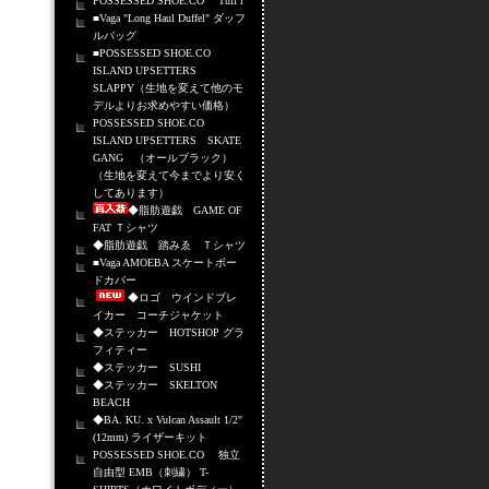
POSSESSED SHOE.CO Tuff i
■Vaga "Long Haul Duffel" ダッフ
ルバッグ
■POSSESSED SHOE.CO
ISLAND UPSETTERS
SLAPPY（生地を変えて他のモ
デルよりお求めやすい価格）
POSSESSED SHOE.CO
ISLAND UPSETTERS SKATE
GANG （オールブラック）
（生地を変えて今までより安く
してあります）
◆脂肪遊戯 GAME OF
FAT Ｔシャツ
◆脂肪遊戯 踏みゑ Ｔシャツ
■Vaga AMOEBA スケートボー
ドカバー
◆ロゴ ウインドブレ
イカー コーチジャケット
◆ステッカー HOTSHOP グラ
フィティー
◆ステッカー SUSHI
◆ステッカー SKELTON
BEACH
◆BA. KU. x Vulcan Assault 1/2"
(12mm) ライザーキット
POSSESSED SHOE.CO 独立
自由型 EMB（刺繍） T-