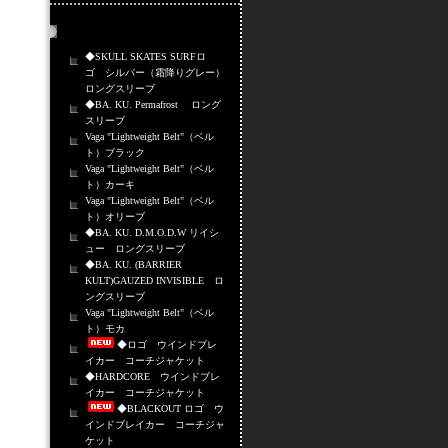
売れ筋商品
◆SKULL SKATES SURFロ
ゴ シルバー（霜降りグレー）
ロングスリーブ
◆BA. KU. Permafrost ロング
スリーブ
Vaga "Lightweight Belt"（ベル
ト）ブラック
Vaga "Lightweight Belt"（ベル
ト）カーキ
Vaga "Lightweight Belt"（ベル
ト）オリーブ
◆BA. KU. D.M.O.D.W リイシ
ュー ロングスリーブ
◆BA. KU. (BARRIER
KULT)GAUZED INVISIBLE ロ
ングスリーブ
Vaga "Lightweight Belt"（ベル
ト）モカ
◆ロゴ ウインドブレ
イカー コーチジャケット
◆HARDCORE ウインドブレ
イカー コーチジャケット
◆BLACKOUT ロゴ ウ
インドブレイカー コーチジャ
ケット