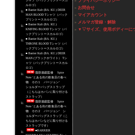
»
プライバシーポリシー
シャツ（バックプリントースカ
ルロゴ）
»
お問合せ
■ Barrier Kult (BA. KU.) DEER
»
マイアカウント
MAN BLOOD Tシャツ（バック
プリントースカルロゴ）
»
メルマガ登録・解除
■ Barrier Kult (BA. KU.)
»
▼▽サイズ、使用ボディーに
KNIFING BLOOD Tシャツ（バ
ックプリントースカルロゴ）
■ Barrier Kult (BA. KU.)
THRONE BLOOD Tシャツ（バ
ックプリントースカルロゴ）
■ Barrier Kult (BA. KU.) DEER
MAN (ブラックホワイト） Tシ
ャツ（バックプリントースカル
ロゴ）
脂肪遊戯監修 Spice
Note ‘とある街の飲食店の食べ
物 その１ バージョン‘
ショルダーバッグストラップ
（こちらはカバンに取り付ける
ストラップ）
脂肪遊戯監修 Spice
Note ‘とある街の飲食店の食べ
物 その２ バージョン‘ シ
ョルダーバッグストラップ（こ
ちらはカバンなどに取り付ける
ストラップです）
■BARRIER