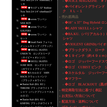
Twin Tech [14 1/4" wheelbase] デ
›
◆JUICE MAGAZINE ＃
ッキ
›
◆バイオレントグラインド
◆"8 1/2" x 32" Redline
ク ＸＬ－１
Twin Tech [14 1/4" wheelbase]デ
ッキ
» 売れ筋商品
◆woven ワッペン
›
◆10" x 37" Dog Hy
WEE BOY
◆woven ワッペン
›
◆LADY SKULL t-シャツ
GOLFERS
›
◆BA.KU.（バリアカルト）BAR
◆woven ワッペン カ
シャツ
セット
◆Small Patch フォーム
›
◆VIOLENT GRIND
メッシュキャップ（ブラック）
›
◆ブラックダラス ローチ
◆SKULL SKATES
UNION 76 ロングスリーブ
›
◆１９インチ（約４９ｃｍ
（ネイビーｘオレンジ）
›
◆ロゴ ジッパーフードス
◆SKULL SKATES
SURF BOX ロングスリーブ
›
◆ロゴ CUBIST ピンク
（ホワイトｘブラック）
›
◆スケルタル ジッパーフ
■スカルロゴ SHIN
HACK スウェットパンツ
›
◆マフラー
（ブラックｘホワイト）
›
◆ロゴ BLACKOUT（
■ Barrier Kult (BA. KU.)
THRONE ブラックホワイト T
»
特定商取引法に基づく表記
シャツ（バックプリントースカ
»
お支払い方法について
ルロゴ）
■ Barrier Kult (BA. KU.)
»
配送方法・送料について
KNIFING ブラックホワイト T