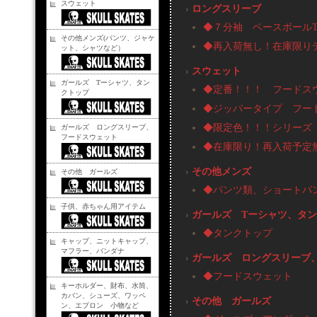
スウェット
›
ロングスリーブ
◆７分袖 ベースボール
その他メンズ(パンツ、ジャケ
◆再入荷無し！在庫限り
ット、シャツなど）
›
スウェット
ガールズ Tーシャツ、タン
◆定番！！！ フードス
クトップ
◆ジッパータイプ フー
◆限定色！！！シリーズ
ガールズ ロングスリーブ、
フードスウェット
◆在庫限り！再入荷予定
›
その他メンズ
その他 ガールズ
◆パンツ類、ショートパ
子供、赤ちゃん用アイテム
›
ガールズ Tーシャツ、タ
◆タンクトップ
キャップ、ニットキャップ、
マフラー、バンダナ
›
ガールズ ロングスリーブ
◆フードスウェット
キーホルダー、財布、水筒、
カバン、シューズ、ワッペ
›
その他 ガールズ
ン、エプロン 小物など