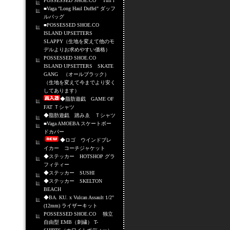
POSSESSED SHOE.CO Tuff i
■Vaga "Long Haul Duffel" ダッフ
ルバッグ
■POSSESSED SHOE.CO
ISLAND UPSETTERS
SLAPPY（生地を変えて他のモ
デルよりお求めやすい価格）
POSSESSED SHOE.CO
ISLAND UPSETTERS SKATE
GANG （オールブラック）
（生地を変えて今までより安く
してあります）
◆脂肪遊戯 GAME OF
FAT Ｔシャツ
◆脂肪遊戯 踏みゑ Ｔシャツ
■Vaga AMOEBA スケートボー
ドカバー
◆ロゴ ウインドブレ
イカー コーチジャケット
◆ステッカー HOTSHOP グラ
フィティー
◆ステッカー SUSHI
◆ステッカー SKELTON
BEACH
◆BA. KU. x Vulcan Assault 1/2"
(12mm) ライザーキット
POSSESSED SHOE.CO 独立
自由型 EMB（刺繍） T-