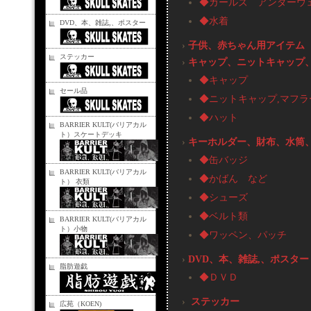
◆ガールズ アンダーウ
◆水着
DVD、本、雑誌,、ポスター
›
子供、赤ちゃん用アイテム
ステッカー
›
キャップ、ニットキャップ
◆キャップ
セール品
◆ニットキャップ,マフラ
◆ハット
BARRIER KULT(バリアカル
ト）スケートデッキ
›
キーホルダー、財布、水筒
◆缶バッジ
BARRIER KULT(バリアカル
◆かばん など
ト） 衣類
◆シューズ
◆ベルト類
BARRIER KULT(バリアカル
ト）小物
◆ワッペン、パッチ
›
DVD、本、雑誌,、ポスター
脂肪遊戯
◆ＤＶＤ
›
ステッカー
広苑（KOEN)