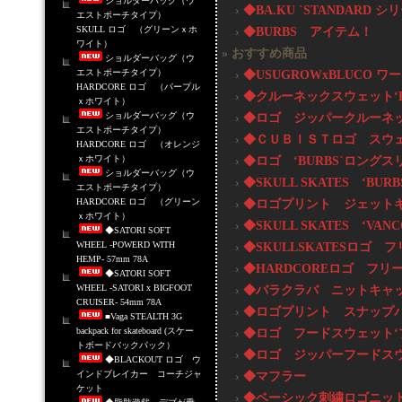
ショルダーバッグ（ウ
›
◆BA.KU `STANDARD 
エストポーチタイプ）
SKULL ロゴ （グリーンｘホ
›
◆BURBS アイテム！
ワイト）
» おすすめ商品
ショルダーバッグ（ウ
エストポーチタイプ）
›
◆USUGROWxBLUCO 
HARDCORE ロゴ （パープル
›
◆クルーネックスウェット‘BU
ｘホワイト）
ショルダーバッグ（ウ
›
◆ロゴ ジッパークルーネ
エストポーチタイプ）
›
◆ＣＵＢＩＳＴロゴ スウ
HARDCORE ロゴ （オレンジ
ｘホワイト）
›
◆ロゴ ‘BURBS`ロングス
ショルダーバッグ（ウ
›
◆SKULL SKATES ‘BUR
エストポーチタイプ）
HARDCORE ロゴ （グリーン
›
◆ロゴプリント ジェット
ｘホワイト）
›
◆SKULL SKATES ‘VAN
◆SATORI SOFT
WHEEL -POWERD WITH
›
◆SKULLSKATESロゴ
HEMP- 57mm 78A
›
◆HARDCOREロゴ フ
◆SATORI SOFT
WHEEL -SATORI x BIGFOOT
›
◆バラクラバ ニットキャッ
CRUISER- 54mm 78A
›
◆ロゴプリント スナップ
■Vaga STEALTH 3G
backpack for skateboard (スケー
›
◆ロゴ フードスウェット‘
トボードバックパック）
›
◆ロゴ ジッパーフードス
◆BLACKOUT ロゴ ウ
インドブレイカー コーチジャ
›
◆マフラー
ケット
›
◆ベーシック刺繍ロゴニッ