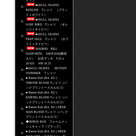
トップ
■SKULL SKATES
REDLINE Tシャツ （ブラッ
クｘホワイト）
■SKULL SKATES
SURF BIRD Tシャツ （オレ
ンジｘネイビー）
■SKULL SKATES
PREP SKUL Tシャツ （ホワ
イトｘネイビー）
MADRID BILL
DANFORTH SHOF2026(殿堂
入り） 記念デッキ 9.25 x
29.625 WB 16.25
■SKULL SKATES MUTANT
SWIMMER Ｔシャツ
■ Barrier Kult (BA. KU.)
THRONE BLOOD Tシャツ（バ
ックプリントースカルロゴ）
■ Barrier Kult (BA. KU.)
KNIFING BLOOD Tシャツ（バ
ックプリントースカルロゴ）
■ Barrier Kult (BA. KU.) DEER
MAN BLOOD Tシャツ（バック
プリントースカルロゴ）
◆HORSE BOX フォームメッ
シュキャップ（ブラック）
■ Barrier Kult (BA. KU.) DEER