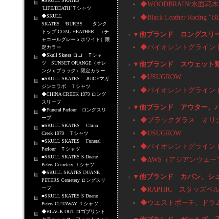
■SKULL SKATES
◆WOODBRAIN/水面花
`LIFE/DEATH`Ｔシャツ
◆SKULL
◆Black Leather Rac
SKATES ‘BURBS タンク
トップ COAL HEATHER （チ
›
▼他ブランド ロングスリ
ャコールグレーｘホワイト）限
◆バイオレントグライン
定カラー
◆Skull Skates ロゴ Ｔシャ
ツ SUNSET ORANGE（オレ
›
▼他ブランド スウェット
ンジｘブラック）限定カラー
◆USUGROW
■SKULL SKATES JUICEマガ
ジンコラボ Ｔシャツ
◆バイオレントグライン
◆CHINA CREEK 1979 ロング
スリーブ
›
▼他ブランド アウター、
◆Funeral Parlour ロングスリ
ーブ
◆ブラックダラス オリ
■SKULL SKATES China
◆USUGROW
Creek 1979 Ｔシャツ
■SKULL SKATES Funeral
◆バイオレントグライン
Parlour Ｔシャツ
■SKULL SKATES S Duane
◆AWS（アジアンウェー
Peters Cemetery Ｔシャツ
◆SKULL SKATES DUANE
›
▼他ブランド カバン、シ
PETERS Cemetery ロングスリ
ーブ
◆RAPHIC スタッズベ
■SKULL SKATES S Duane
◆ウエストポーチ、ドラ
Peters CUTAWAY Ｔシャツ
◆BLACK OUT ロゴプリント