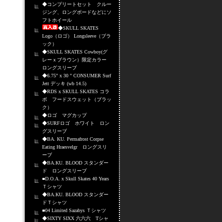
◆コンプリートセット クルー
ジング、ロングボードなどにソ
フトホイール
◆SKULL SKATES
Logo（ロゴ） Longsleeve（ブラ
ック）
◆SKULL SKATES Cowboy(グ
レーｘブラウン）限定カラー
ロングスリーブ
◆6.75" x 30 " CONSUMER Surf
Jett デッキ (wb 14.5)
◆RDS x SKULL SKATES コラ
ボ フードスウェット（ブラッ
ク）
◆ロゴ マグカップ
◆SURFロゴ ホワイト ロン
グスリーブ
◆BA. KU. Permafrost Corpse
Eating Hraesvelgr ロングスリ
ーブ
◆BA.KU. BLOOD スタンダー
ド ロングスリーブ
■D.O.A. x Skull Skates 40 Years
Ｔシャツ
◆BA.KU. BLOOD スタンダー
ドＴシャツ
■04 Limited Sazabys Ｔシャツ
◆SIXTY SIXX 六六六 Tシャ