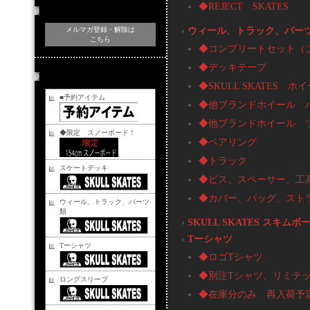
◆REJECT SKATES
メルマガ登録・解除
›
ウィール、トラック、パー
メルマガ登録・解除は
こちら
◆コンプリートセット（
◆デッキテープ
商品カテゴリー
◆SKULL SKATES ホ
■予約アイテム
◆他ブランドホイール 
◆他ブランドホイール 
◆限定 スノーボード！
◆ベアリング
◆トラック
スケートデッキ
◆ビス、スペーサー、工
◆カバー、バッグ、スト
ウィール、トラック、パーツ
類
›
SKULL SKATES スキムボ
›
Tーシャツ
Tーシャツ
◆ロゴTシャツ
◆別注Tシャツ、リミテッ
ロングスリーブ
◆在庫分のみ 再入荷予