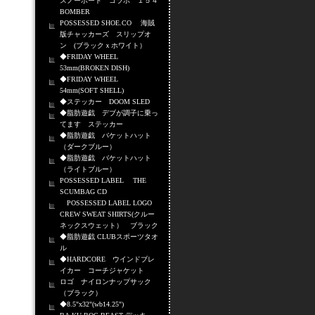
スノーボード コラボ １５４
BOMBER
POSSESSED SHOE.CO 海賊
版チャッカーズ スリップオ
ン (ブラックｘホワイト）
◆FRIDAY WHEEL
53mm(BROKEN DISH)
◆FRIDAY WHEEL
54mm(SOFT SHELL)
◆ステッカー DOOM SLED
◆脂肪遊戯 デブが調子に乗っ
てます ステッカー
◆脂肪遊戯 バケットハット
（ダークブルー）
◆脂肪遊戯 バケットハット
（ライトブルー）
POSSESSED LABEL THE
SCUMBAG CD
POSSESSED LABEL LOGO
CREW SWEAT SHIRTS(クルー
ネックスウェット） ブラック
◆脂肪遊戯 CLUBスポーツタオ
ル
◆HARDCORE ウインドブレ
イカー コーチジャケット
ロゴ ナイロンナップサック
（ブラック）
◆8.5"x32"(wb14.25")