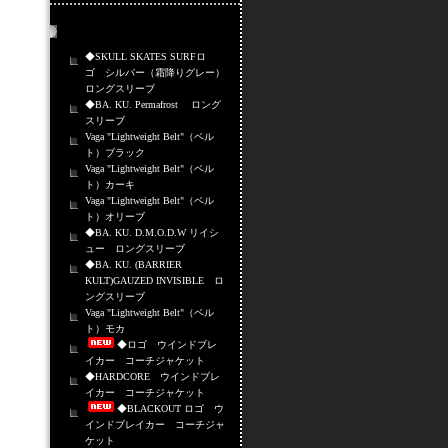
売れ筋商品
◆SKULL SKATES SURFロ
ゴ シルバー（霜降りグレー）
ロングスリーブ
◆BA. KU. Permafrost ロング
スリーブ
Vaga "Lightweight Belt"（ベル
ト）ブラック
Vaga "Lightweight Belt"（ベル
ト）カーキ
Vaga "Lightweight Belt"（ベル
ト）オリーブ
◆BA. KU. D.M.O.D.W リイシ
ュー ロングスリーブ
◆BA. KU. (BARRIER
KULT)GAUZED INVISIBLE ロ
ングスリーブ
Vaga "Lightweight Belt"（ベル
ト）モカ
◆ロゴ ウインドブレ
イカー コーチジャケット
◆HARDCORE ウインドブレ
イカー コーチジャケット
◆BLACKOUT ロゴ ウ
インドブレイカー コーチジャ
ケット