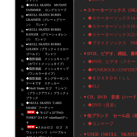
クトップ
◆SKULL SKATES MUTANT
›
▼スケーターソックス（SKAT
SWIMMER ロングスリーブ
■SKULL SKATES BURBS
◆スケーターソックス14イン
GRAPHITE（グレーｘグリー
ン） Tシャツ
◆スケーターソックス19イン
■SKULL SKATES BURBS
◆スケーターソックス22イン
RANGER (グリーンｘオレン
ジ） Tシャツ
◆プライドソックス PRID
■SKULL SKATES BURBS
GOLDEN（ブラックｘイエロー
›
▼DVD、ビデオ、雑誌、書
ゴールド） Tシャツ
◆脂肪遊戯 メッシュキャップ
◆DVD、ビデオ（スケー
（ホワイトメッシュタイプ）
◆脂肪遊戯 メッシュキャップ
◆PUNKROCK CONFID
（ワンカラータイプ）
◆ＢＯＡＲＤＫＩＬＬ
◆脂肪遊戯 キングサーモンス
テーキです ステッカー
◆FLJ
◆Skull Skates ロゴ Ｔシャツ
（ブラックアウト）ブラックｘ
›
▼CD、DVD 音楽（ハー
ブラック
◆SKULL SKATES `CARD
◆DVD（音楽）
SHARK` フーディー
◆ "8 1/2" x 32"TWO-
›
▼他ブランド セール品（
TONES" [14 1/4" wheelbase]デッ
キ
◆コンケーブ
■スカルロゴ ロゴ ス
ウェットパンツ （パープルｘ
›
▼USED（SKULL SKAT