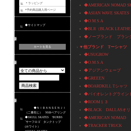
＊ラッピング
◆AMERICAN NOMAD S
*予約商品購入用ページ
◆ASIAN WAVE SKATES
◆O.M.S.A
◆サイトマップ
◆BLR（BLACK LEATHER
◆ノーブランド ブラン
カートの中身
›
▼他ブランド Tーシャツ
カートを見る
◆USUGROW
◆O.M.S.A
商品検索
◆アジアンウェーブ
◆GREEEN
◆BOARDKILL Tシャツ
◆バイオレントグライン
おすすめ商品
◆ROOM１３
◆ＮＩＢＡＮＳＥＮＪＩ
◆BLACK DALLASオ
（二番煎じ） NSBベアリング
◆AMERICAN NOMAD
◆SKULL SKATES ‘BURBS
`サーフロゴ タンクトップ
◆TRACKER TRUCK
(ホワイト）