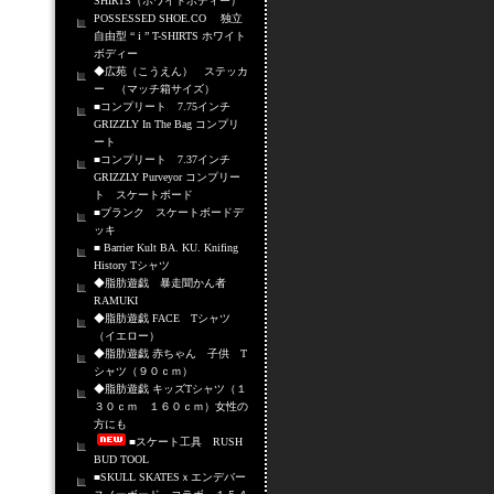
SHIRTS（ホワイトボディー）
POSSESSED SHOE.CO 独立
自由型 “ i ” T-SHIRTS ホワイト
ボディー
◆広苑（こうえん） ステッカ
ー （マッチ箱サイズ）
■コンプリート 7.75インチ
GRIZZLY In The Bag コンプリ
ート
■コンプリート 7.37インチ
GRIZZLY Purveyor コンプリー
ト スケートボード
■ブランク スケートボードデ
ッキ
■ Barrier Kult BA. KU. Knifing
History Tシャツ
◆脂肪遊戯 暴走聞かん者
RAMUKI
◆脂肪遊戯 FACE Tシャツ
（イエロー）
◆脂肪遊戯 赤ちゃん 子供 T
シャツ（９０ｃｍ）
◆脂肪遊戯 キッズTシャツ（１
３０ｃｍ １６０ｃｍ）女性の
方にも
■スケート工具 RUSH
BUD TOOL
■SKULL SKATESｘエンデバー