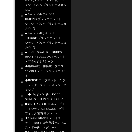
MAN (ブラックホワイト） Tシ
ャツ（バックプリントースカル
ロゴ）
■ Barrier Kult (BA. KU.)
KNIFING ブラックホワイト T
シャツ（バックプリントースカ
ルロゴ）
■ Barrier Kult (BA. KU.)
THRONE ブラックホワイト T
シャツ（バックプリントースカ
ルロゴ）
■SKULL SKATES BURBS
ホワイトSURFBOX（ホワイト
ｘブラック）Tシャツ
◆脂肪遊戯 神福六 横ロゴ
ワンポイントＴシャツ（ホワイ
ト）
◆HORSE ロゴプリント クラ
ッシック フォームメッシュキ
ャップ
◆バックパッチ SKULL
SKATES ‘HUNTED HOUSE‘
■BILL DANFORTH 本人 手刷
りＴシャツ AN RACER グラ
フィック(霜降りグレー）
◆SKULL SKATESデッドスト
ック（NOS）80年代後半のウエ
ストポーチ （グレー）