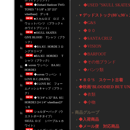
ホワイトプリント）
◆USED ”SKULL SKATES
◆Diehard Hardcore TWO-
TONES " 9 1/8" x 33" [15"
wheelbase] デッキ
›
▼デッドストック(80`s,9
■スカルロゴ ロゴ ス
◆G&S
ウェットパンツ （ブラックｘ
ホワイトプリント）
◆９０
■SKULL SKATES
GIVE BLOOD Tシャツ（ブラ
◆SANTA CRUZ
ック）
◆VISION
◆BA.KU. HORDE 3 ロ
ングスリーブ
◆BARFOOT
■BA.KU. HORDE3 T
シャツ（ブラック）
◆その他ブランド
◆ woven ワッペン BA.KU.
◆パンツ類
HORDE3
◆woven ワッペン I
LOVE B.C.(SKATE)
›
▼８０‘S スケート古着
◆I LOVE BC フォー
›
◆映画‘BLOODIED BUT
ムメッシュキャップ（ブラッ
ク）
◆衣類
◆"8 3/4" x 32" BA. KU.
◆小物
HORDE3 [14 1/4" wheelbase]デ
ッキ
ショルダーバッグ（ウ
» 商品グループ
エストポーチタイプ）
›
◆入荷商品
SKULL ロゴ （パープルｘホ
ワイト）
›
◆メール便 対応商品