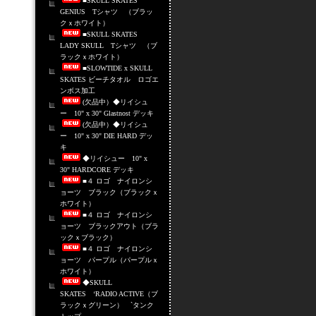
■SKULL SKATES
GENIUS Tシャツ （ブラッ
クｘホワイト）
■SKULL SKATES
LADY SKULL Tシャツ （ブ
ラックｘホワイト）
■SLOWTIDE x SKULL
SKATES ビーチタオル ロゴエ
ンボス加工
(欠品中）◆リイシュ
ー 10" x 30" Glastnost デッキ
(欠品中）◆リイシュ
ー 10" x 30" DIE HARD デッ
キ
◆リイシュー 10" x
30" HARDCORE デッキ
■４ ロゴ ナイロンシ
ョーツ ブラック（ブラックｘ
ホワイト）
■４ ロゴ ナイロンシ
ョーツ ブラックアウト（ブラ
ックｘブラック）
■４ ロゴ ナイロンシ
ョーツ パープル（パープルｘ
ホワイト）
◆SKULL
SKATES ‘RADIO ACTIVE（ブ
ラックｘグリーン） `タンク