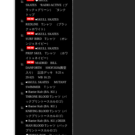
◆SKULL
SKATES ‘RADIO ACTIVE（ブ
ラックｘグリーン） `タンク
トップ
■SKULL SKATES
REDLINE Tシャツ （ブラッ
クｘホワイト）
■SKULL SKATES
SURF BIRD Tシャツ （オレ
ンジｘネイビー）
■SKULL SKATES
PREP SKUL Tシャツ （ホワ
イトｘネイビー）
MADRID BILL
DANFORTH SHOF2026(殿堂
入り） 記念デッキ 9.25 x
29.625 WB 16.25
■SKULL SKATES MUTANT
SWIMMER Ｔシャツ
■ Barrier Kult (BA. KU.)
THRONE BLOOD Tシャツ（バ
ックプリントースカルロゴ）
■ Barrier Kult (BA. KU.)
KNIFING BLOOD Tシャツ（バ
ックプリントースカルロゴ）
■ Barrier Kult (BA. KU.) DEER
MAN BLOOD Tシャツ（バック
プリントースカルロゴ）