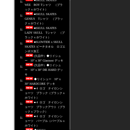
■SKULL SKATES
WEE BOY Tシャツ （ブラ
ックｘホワイト）
■SKULL SKATES
GENIUS Tシャツ （ブラッ
クｘホワイト）
■SKULL SKATES
LADY SKULL Tシャツ （ブ
ラックｘホワイト）
■SLOWTIDE x SKULL
SKATES ビーチタオル ロゴエ
ンボス加工
(欠品中）◆リイシュ
ー 10" x 30" Glastnost デッキ
(欠品中）◆リイシュ
ー 10" x 30" DIE HARD デッ
キ
◆リイシュー 10" x
30" HARDCORE デッキ
■４ ロゴ ナイロンシ
ョーツ ブラック（ブラックｘ
ホワイト）
■４ ロゴ ナイロンシ
ョーツ ブラックアウト（ブラ
ックｘブラック）
■４ ロゴ ナイロンシ
ョーツ パープル（パープルｘ
ホワイト）