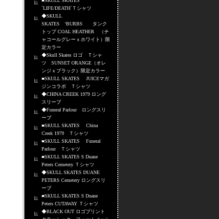
■SKULL SKATES
`LIFE/DEATH`Ｔシャツ
◆SKULL
SKATES ‘BURBS タンク
トップ COAL HEATHER （チ
ャコールグレーｘホワイト）限
定カラー
◆Skull Skates ロゴ Ｔシャ
ツ SUNSET ORANGE（オレ
ンジｘブラック）限定カラー
■SKULL SKATES JUICEマガ
ジンコラボ Ｔシャツ
◆CHINA CREEK 1979 ロング
スリーブ
◆Funeral Parlour ロングスリ
ーブ
■SKULL SKATES China
Creek 1979 Ｔシャツ
■SKULL SKATES Funeral
Parlour Ｔシャツ
■SKULL SKATES S Duane
Peters Cemetery Ｔシャツ
◆SKULL SKATES DUANE
PETERS Cemetery ロングスリ
ーブ
■SKULL SKATES S Duane
Peters CUTAWAY Ｔシャツ
◆BLACK OUT ロゴプリント