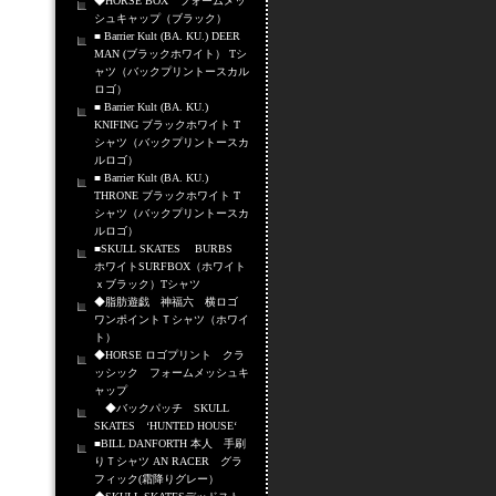
◆HORSE BOX フォームメッ
シュキャップ（ブラック）
■ Barrier Kult (BA. KU.) DEER
MAN (ブラックホワイト） Tシ
ャツ（バックプリントースカル
ロゴ）
■ Barrier Kult (BA. KU.)
KNIFING ブラックホワイト T
シャツ（バックプリントースカ
ルロゴ）
■ Barrier Kult (BA. KU.)
THRONE ブラックホワイト T
シャツ（バックプリントースカ
ルロゴ）
■SKULL SKATES BURBS
ホワイトSURFBOX（ホワイト
ｘブラック）Tシャツ
◆脂肪遊戯 神福六 横ロゴ
ワンポイントＴシャツ（ホワイ
ト）
◆HORSE ロゴプリント クラ
ッシック フォームメッシュキ
ャップ
◆バックパッチ SKULL
SKATES ‘HUNTED HOUSE‘
■BILL DANFORTH 本人 手刷
りＴシャツ AN RACER グラ
フィック(霜降りグレー）