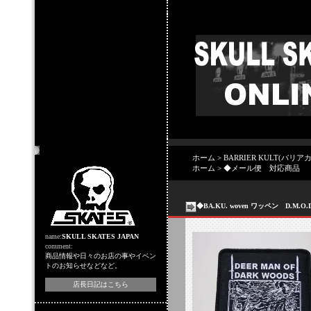
店主のコーナー
ホーム
>
BARRIER KULT(バリ
ホーム
>
◆メール便 対応商品
◆BA.KU. woven ワッペン D.M.O.
name:
SKULL SKATES JAPAN
comment:
商品情報や日々のお店の事やイベン
トのお知らせなどなど。
店長日記はこちら