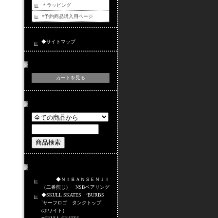
＊ラッピング
*予約商品購入用ページ
◆サイトマップ
カートの中身
カートを見る
商品検索
おすすめ商品
◆ＮＩＢＡＮＳＥＮＪＩ
（二番煎じ） NSBベアリング
◆SKULL SKATES ‘BURBS
`サーフロゴ タンクトップ
(ホワイト）