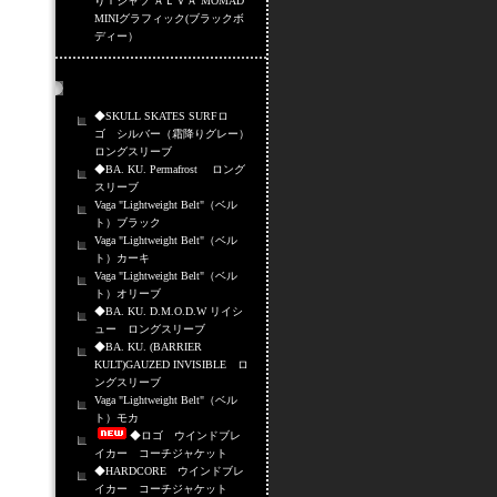
りＴシャツ ＡＬＶＡ MOMAD
MINIグラフィック(ブラックボ
ディー）
売れ筋商品
◆SKULL SKATES SURFロ
ゴ シルバー（霜降りグレー）
ロングスリーブ
◆BA. KU. Permafrost ロング
スリーブ
Vaga "Lightweight Belt"（ベル
ト）ブラック
Vaga "Lightweight Belt"（ベル
ト）カーキ
Vaga "Lightweight Belt"（ベル
ト）オリーブ
◆BA. KU. D.M.O.D.W リイシ
ュー ロングスリーブ
◆BA. KU. (BARRIER
KULT)GAUZED INVISIBLE ロ
ングスリーブ
Vaga "Lightweight Belt"（ベル
ト）モカ
◆ロゴ ウインドブレ
イカー コーチジャケット
◆HARDCORE ウインドブレ
イカー コーチジャケット