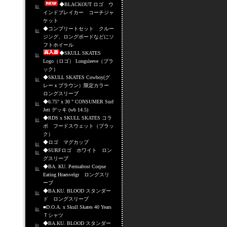
◆BLACKOUT ロゴ ウ
インドブレイカー コーチジャ
ケット
◆コンプリートセット クルー
ジング、ロングボードなどにソ
フトホイール
◆SKULL SKATES
Logo（ロゴ） Longsleeve（ブラ
ック）
◆SKULL SKATES Cowboy(グ
レーｘブラウン）限定カラー
ロングスリーブ
◆6.75" x 30 " CONSUMER Surf
Jett デッキ (wb 14.5)
◆RDS x SKULL SKATES コラ
ボ フードスウェット（ブラッ
ク）
◆ロゴ マグカップ
◆SURFロゴ ホワイト ロン
グスリーブ
◆BA. KU. Permafrost Corpse
Eating Hraesvelgr ロングスリ
ーブ
◆BA.KU. BLOOD スタンダー
ド ロングスリーブ
■D.O.A. x Skull Skates 40 Years
Ｔシャツ
◆BA.KU. BLOOD スタンダー