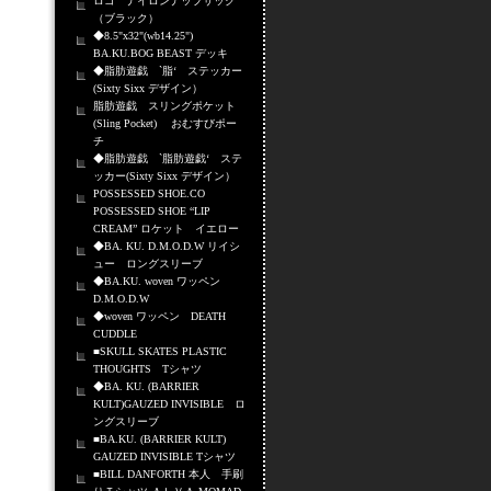
ロゴ ナイロンナップサック
（ブラック）
◆8.5"x32"(wb14.25")
BA.KU.BOG BEAST デッキ
◆脂肪遊戯 `脂‘ ステッカー
(Sixty Sixx デザイン）
脂肪遊戯 スリングポケット
(Sling Pocket) おむすびポー
チ
◆脂肪遊戯 `脂肪遊戯‘ ステ
ッカー(Sixty Sixx デザイン）
POSSESSED SHOE.CO
POSSESSED SHOE “LIP
CREAM” ロケット イエロー
◆BA. KU. D.M.O.D.W リイシ
ュー ロングスリーブ
◆BA.KU. woven ワッペン
D.M.O.D.W
◆woven ワッペン DEATH
CUDDLE
■SKULL SKATES PLASTIC
THOUGHTS Tシャツ
◆BA. KU. (BARRIER
KULT)GAUZED INVISIBLE ロ
ングスリーブ
■BA.KU. (BARRIER KULT)
GAUZED INVISIBLE Tシャツ
■BILL DANFORTH 本人 手刷