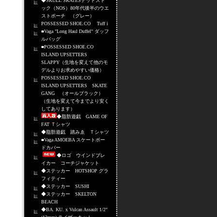
◆SKULL SKATESデッドスト
ック（NOS）80年代後半のウエ
ストポーチ （グレー）
POSSESSED SHOE.CO Tuff i
■Vaga "Long Haul Duffel" ダッフ
ルバッグ
■POSSESSED SHOE.CO
ISLAND UPSETTERS
SLAPPY（生地を変えて他のモ
デルよりお求めやすい価格）
POSSESSED SHOE.CO
ISLAND UPSETTERS SKATE
GANG （オールブラック）
（生地を変えて今までより安く
してあります）
◆脂肪遊戯 GAME OF
FAT Ｔシャツ
◆脂肪遊戯 踏みゑ Ｔシャツ
■Vaga AMOEBA スケートボー
ドカバー
◆ロゴ ウインドブレ
イカー コーチジャケット
◆ステッカー HOTSHOP グラ
フィティー
◆ステッカー SUSHI
◆ステッカー SKELTON
BEACH
◆BA. KU. x Vulcan Assault 1/2"