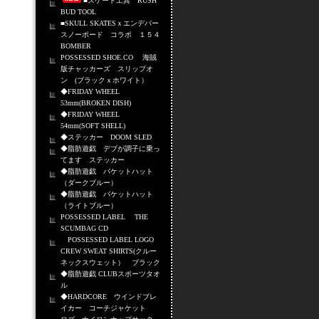
■スケート工具 RUSH
BUD TOOL
■SKULL SKATESｘエンデバー
スノーボード コラボ １５４
BOMBER
POSSESSED SHOE.CO 海賊
版チャッカーズ スリップオ
ン (ブラックｘホワイト）
◆FRIDAY WHEEL
53mm(BROKEN DISH)
◆FRIDAY WHEEL
54mm(SOFT SHELL)
◆ステッカー DOOM SLED
◆脂肪遊戯 デブが調子に乗っ
てます ステッカー
◆脂肪遊戯 バケットハット
（ダークブルー）
◆脂肪遊戯 バケットハット
（ライトブルー）
POSSESSED LABEL THE
SCUMBAG CD
POSSESSED LABEL LOGO
CREW SWEAT SHIRTS(クルー
ネックスウェット） ブラック
◆脂肪遊戯 CLUBスポーツタオ
ル
◆HARDCORE ウインドブレ
イカー コーチジャケット