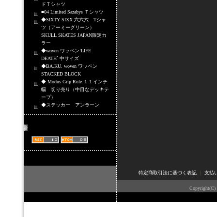
ドＴシャツ
■04 Limited Sazabys Ｔシャツ
◆SIXTY SIXX 六六六 Tシャ
ツ（アーミーグリーン）
SKULL SKATES JAPAN限定カ
ラー
◆woven ワッペン‘LIFE
DEATH` 中サイズ
◆BA.KU. woven ワッペン
STACKED BLOCK
◆ Modus Grip Role １１インチ
幅 切り売り（中目なデッキテ
ープ）
◆ステッカー アンラーン
商品情報配信
特定商取引法に基づく表記
｜
支払
Copyright(C)