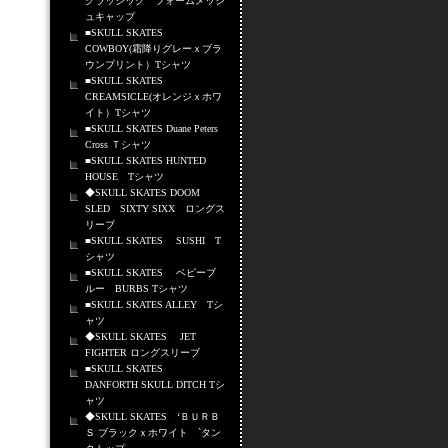
クラッシック フォームメッシ
ュキャップ
■SKULL SKATES
COWBOY(霜降りグレーｘブラ
ウンプリント）Tシャツ
■SKULL SKATES
CREAMSICLE(オレンジｘホワ
イト）Tシャツ
■SKULL SKATES Duane Peters
Cross Ｔシャツ
■SKULL SKATES HUNTED
HOUSE Tシャツ
◆SKULL SKATES DOOM
SLED SIXTY SIXX ロングス
リーブ
■SKULL SKATES SUSHI T
シャツ
■SKULL SKATES ベビーブ
ルー BURBS Tシャツ
■SKULL SKATES ALLEY Tシ
ャツ
◆SKULL SKATES JET
FIGHTER ロングスリーブ
■SKULL SKATES
DANFORTH SKULL DITCH Tシ
ャツ
◆SKULL SKATES ‘ＢＵＲＢ
Ｓ ブラックｘホワイト `タン