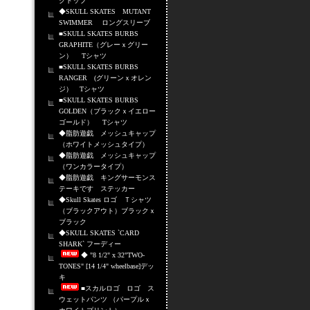
クトップ
◆SKULL SKATES MUTANT
SWIMMER ロングスリーブ
■SKULL SKATES BURBS
GRAPHITE（グレーｘグリー
ン） Tシャツ
■SKULL SKATES BURBS
RANGER (グリーンｘオレン
ジ） Tシャツ
■SKULL SKATES BURBS
GOLDEN（ブラックｘイエロー
ゴールド） Tシャツ
◆脂肪遊戯 メッシュキャップ
（ホワイトメッシュタイプ）
◆脂肪遊戯 メッシュキャップ
（ワンカラータイプ）
◆脂肪遊戯 キングサーモンス
テーキです ステッカー
◆Skull Skates ロゴ Ｔシャツ
（ブラックアウト）ブラックｘ
ブラック
◆SKULL SKATES `CARD
SHARK` フーディー
◆ "8 1/2" x 32"TWO-
TONES" [14 1/4" wheelbase]デッ
キ
■スカルロゴ ロゴ ス
ウェットパンツ （パープルｘ