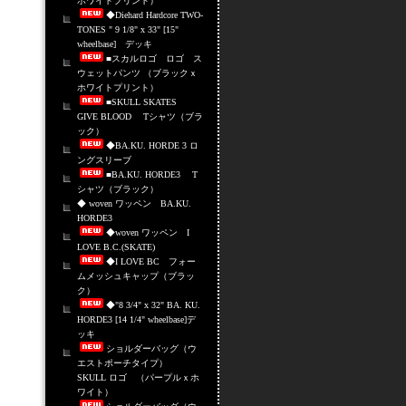
ホワイトプリント）
◆Diehard Hardcore TWO-
TONES " 9 1/8" x 33" [15"
wheelbase] デッキ
■スカルロゴ ロゴ ス
ウェットパンツ （ブラックｘ
ホワイトプリント）
■SKULL SKATES
GIVE BLOOD Tシャツ（ブラ
ック）
◆BA.KU. HORDE 3 ロ
ングスリーブ
■BA.KU. HORDE3 T
シャツ（ブラック）
◆ woven ワッペン BA.KU.
HORDE3
◆woven ワッペン I
LOVE B.C.(SKATE)
◆I LOVE BC フォー
ムメッシュキャップ（ブラッ
ク）
◆"8 3/4" x 32" BA. KU.
HORDE3 [14 1/4" wheelbase]デ
ッキ
ショルダーバッグ（ウ
エストポーチタイプ）
SKULL ロゴ （パープルｘホ
ワイト）