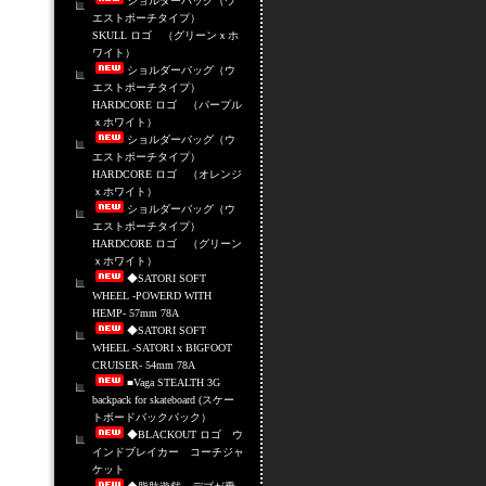
ショルダーバッグ（ウ
エストポーチタイプ）
SKULL ロゴ （グリーンｘホ
ワイト）
ショルダーバッグ（ウ
エストポーチタイプ）
HARDCORE ロゴ （パープル
ｘホワイト）
ショルダーバッグ（ウ
エストポーチタイプ）
HARDCORE ロゴ （オレンジ
ｘホワイト）
ショルダーバッグ（ウ
エストポーチタイプ）
HARDCORE ロゴ （グリーン
ｘホワイト）
◆SATORI SOFT
WHEEL -POWERD WITH
HEMP- 57mm 78A
◆SATORI SOFT
WHEEL -SATORI x BIGFOOT
CRUISER- 54mm 78A
■Vaga STEALTH 3G
backpack for skateboard (スケー
トボードバックパック）
◆BLACKOUT ロゴ ウ
インドブレイカー コーチジャ
ケット