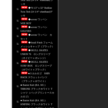
Twin Tech [14 1/4" wheelbase] デ
ッキ
◆"8 1/2" x 32" Redline
Twin Tech [14 1/4" wheelbase]デ
ッキ
◆woven ワッペン
WEE BOY
◆woven ワッペン
GOLFERS
◆woven ワッペン カ
セット
◆Small Patch フォーム
メッシュキャップ（ブラック）
◆SKULL SKATES
UNION 76 ロングスリーブ
（ネイビーｘオレンジ）
◆SKULL SKATES
SURF BOX ロングスリーブ
（ホワイトｘブラック）
■スカルロゴ SHIN
HACK スウェットパンツ
（ブラックｘホワイト）
■ Barrier Kult (BA. KU.)
THRONE ブラックホワイト T
シャツ（バックプリントースカ
ルロゴ）
■ Barrier Kult (BA. KU.)
KNIFING ブラックホワイト T