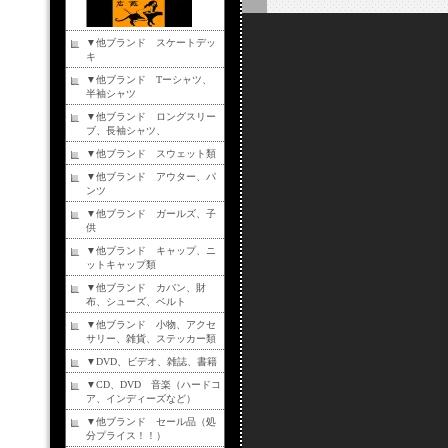
▼他ブランド スケートデッ
キ
▼他ブランド Tーシャツ、
半袖シャツ
▼他ブランド ロングスリー
ブ、長袖シャツ、
▼他ブランド スウェット類
▼他ブランド アウター、パ
ンツ
▼他ブランド ガールズ、子
供
▼他ブランド キャップ、ニ
ットキャップ類
▼他ブランド カバン、財
布、シューズ、ベルト
▼他ブランド 小物、アクセ
サリー、雑貨、ステッカー類
▼DVD、ビデオ、雑誌、書籍
▼CD、DVD 音楽（ハードコ
ア、インディーズなど）
▼他ブランド セール品（処
分プライス！！）