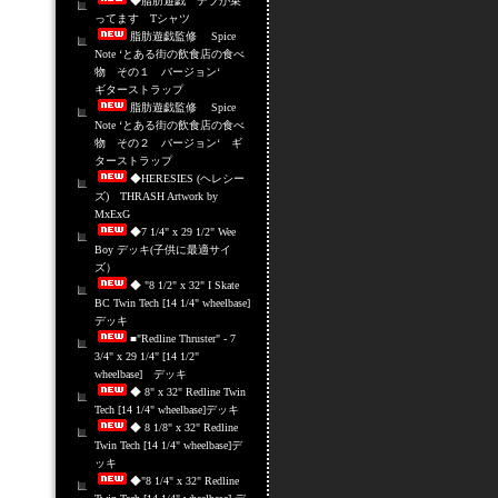
◆脂肪遊戯 デブが乗
ってます Tシャツ
脂肪遊戯監修 Spice
Note ‘とある街の飲食店の食べ
物 その１ バージョン‘
ギターストラップ
脂肪遊戯監修 Spice
Note ‘とある街の飲食店の食べ
物 その２ バージョン‘ ギ
ターストラップ
◆HERESIES (ヘレシー
ズ) THRASH Artwork by
MxExG
◆7 1/4" x 29 1/2" Wee
Boy デッキ(子供に最適サイ
ズ）
◆ "8 1/2" x 32" I Skate
BC Twin Tech [14 1/4" wheelbase]
デッキ
■"Redline Thruster" - 7
3/4" x 29 1/4" [14 1/2"
wheelbase] デッキ
◆ 8" x 32" Redline Twin
Tech [14 1/4" wheelbase]デッキ
◆ 8 1/8" x 32" Redline
Twin Tech [14 1/4" wheelbase]デ
ッキ
◆"8 1/4" x 32" Redline