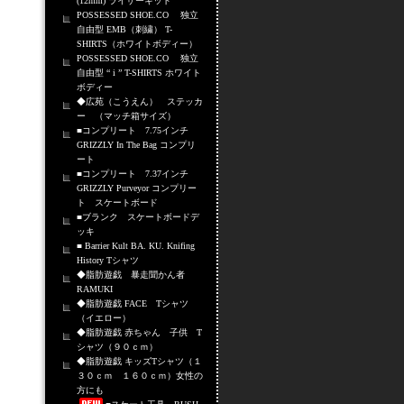
(12mm) ライザーキット
POSSESSED SHOE.CO 独立
自由型 EMB（刺繍） T-
SHIRTS（ホワイトボディー）
POSSESSED SHOE.CO 独立
自由型 “ i ” T-SHIRTS ホワイト
ボディー
◆広苑（こうえん） ステッカ
ー （マッチ箱サイズ）
■コンプリート 7.75インチ
GRIZZLY In The Bag コンプリ
ート
■コンプリート 7.37インチ
GRIZZLY Purveyor コンプリー
ト スケートボード
■ブランク スケートボードデ
ッキ
■ Barrier Kult BA. KU. Knifing
History Tシャツ
◆脂肪遊戯 暴走聞かん者
RAMUKI
◆脂肪遊戯 FACE Tシャツ
（イエロー）
◆脂肪遊戯 赤ちゃん 子供 T
シャツ（９０ｃｍ）
◆脂肪遊戯 キッズTシャツ（１
３０ｃｍ １６０ｃｍ）女性の
方にも