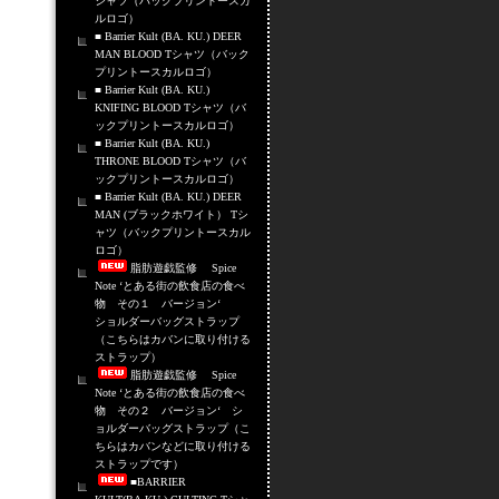
シャツ（バックプリントースカ
ルロゴ）
■ Barrier Kult (BA. KU.) DEER
MAN BLOOD Tシャツ（バック
プリントースカルロゴ）
■ Barrier Kult (BA. KU.)
KNIFING BLOOD Tシャツ（バ
ックプリントースカルロゴ）
■ Barrier Kult (BA. KU.)
THRONE BLOOD Tシャツ（バ
ックプリントースカルロゴ）
■ Barrier Kult (BA. KU.) DEER
MAN (ブラックホワイト） Tシ
ャツ（バックプリントースカル
ロゴ）
脂肪遊戯監修 Spice
Note ‘とある街の飲食店の食べ
物 その１ バージョン‘
ショルダーバッグストラップ
（こちらはカバンに取り付ける
ストラップ）
脂肪遊戯監修 Spice
Note ‘とある街の飲食店の食べ
物 その２ バージョン‘ シ
ョルダーバッグストラップ（こ
ちらはカバンなどに取り付ける
ストラップです）
■BARRIER