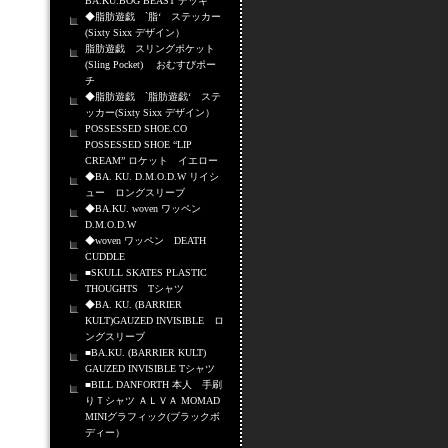
BA.KU.BOG BEAST デッキ
◆脂肪遊戯 `脂‘ ステッカー
(Sixty Sixx デザイン）
脂肪遊戯 スリングポケット
(Sling Pocket) おむすびポー
チ
◆脂肪遊戯 `脂肪遊戯‘ ステ
ッカー(Sixty Sixx デザイン）
POSSESSED SHOE.CO
POSSESSED SHOE “LIP
CREAM” ロケット イエロー
◆BA. KU. D.M.O.D.W リイシ
ュー ロングスリーブ
◆BA.KU. woven ワッペン
D.M.O.D.W
◆woven ワッペン DEATH
CUDDLE
■SKULL SKATES PLASTIC
THOUGHTS Tシャツ
◆BA. KU. (BARRIER
KULT)GAUZED INVISIBLE ロ
ングスリーブ
■BA.KU. (BARRIER KULT)
GAUZED INVISIBLE Tシャツ
■BILL DANFORTH 本人 手刷
りＴシャツ ＡＬＶＡ MOMAD
MINIグラフィック(ブラックボ
ディー）