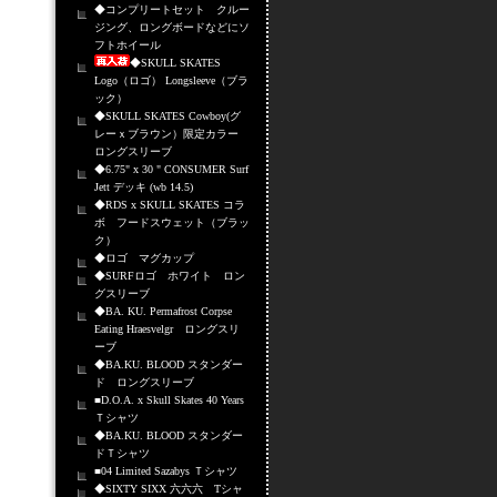
◆コンプリートセット クルー
ジング、ロングボードなどにソ
フトホイール
◆SKULL SKATES
Logo（ロゴ） Longsleeve（ブラ
ック）
◆SKULL SKATES Cowboy(グ
レーｘブラウン）限定カラー
ロングスリーブ
◆6.75" x 30 " CONSUMER Surf
Jett デッキ (wb 14.5)
◆RDS x SKULL SKATES コラ
ボ フードスウェット（ブラッ
ク）
◆ロゴ マグカップ
◆SURFロゴ ホワイト ロン
グスリーブ
◆BA. KU. Permafrost Corpse
Eating Hraesvelgr ロングスリ
ーブ
◆BA.KU. BLOOD スタンダー
ド ロングスリーブ
■D.O.A. x Skull Skates 40 Years
Ｔシャツ
◆BA.KU. BLOOD スタンダー
ドＴシャツ
■04 Limited Sazabys Ｔシャツ
◆SIXTY SIXX 六六六 Tシャ