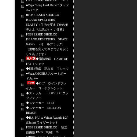
POSSESSED SHOE.CO Tuff i
■Vaga "Long Haul Duffel" ダッフ
ルバッグ
■POSSESSED SHOE.CO
ISLAND UPSETTERS
SLAPPY（生地を変えて他のモ
デルよりお求めやすい価格）
POSSESSED SHOE.CO
ISLAND UPSETTERS SKATE
GANG （オールブラック）
（生地を変えて今までより安く
してあります）
◆脂肪遊戯 GAME OF
FAT Ｔシャツ
◆脂肪遊戯 踏みゑ Ｔシャツ
■Vaga AMOEBA スケートボー
ドカバー
◆ロゴ ウインドブレ
イカー コーチジャケット
◆ステッカー HOTSHOP グラ
フィティー
◆ステッカー SUSHI
◆ステッカー SKELTON
BEACH
◆BA. KU. x Vulcan Assault 1/2"
(12mm) ライザーキット
POSSESSED SHOE.CO 独立
自由型 EMB（刺繍） T-