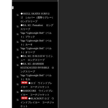
売れ筋商品
◆SKULL SKATES SURFロ
ゴ シルバー（霜降りグレー）
ロングスリーブ
◆BA. KU. Permafrost ロング
スリーブ
Vaga "Lightweight Belt"（ベル
ト）ブラック
Vaga "Lightweight Belt"（ベル
ト）カーキ
Vaga "Lightweight Belt"（ベル
ト）オリーブ
◆BA. KU. D.M.O.D.W リイシ
ュー ロングスリーブ
◆BA. KU. (BARRIER
KULT)GAUZED INVISIBLE ロ
ングスリーブ
Vaga "Lightweight Belt"（ベル
ト）モカ
◆ロゴ ウインドブレ
イカー コーチジャケット
◆HARDCORE ウインドブレ
イカー コーチジャケット
◆BLACKOUT ロゴ ウ
インドブレイカー コーチジャ
ケット