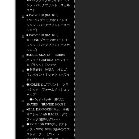
MAN (ブラックホワイト） Tシ
ャツ（バックプリントースカル
ロゴ）
■ Barrier Kult (BA. KU.)
KNIFING ブラックホワイト T
シャツ（バックプリントースカ
ルロゴ）
■ Barrier Kult (BA. KU.)
THRONE ブラックホワイト T
シャツ（バックプリントースカ
ルロゴ）
■SKULL SKATES BURBS
ホワイトSURFBOX（ホワイト
ｘブラック）Tシャツ
◆脂肪遊戯 神福六 横ロゴ
ワンポイントＴシャツ（ホワイ
ト）
◆HORSE ロゴプリント クラ
ッシック フォームメッシュキ
ャップ
◆バックパッチ SKULL
SKATES ‘HUNTED HOUSE‘
■BILL DANFORTH 本人 手刷
りＴシャツ AN RACER グラ
フィック(霜降りグレー）
◆SKULL SKATESデッドスト
ック（NOS）80年代後半のウエ
ストポーチ （グレー）