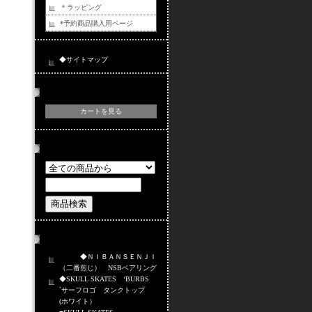
＊ラッピング
*予約商品購入用ページ
◆サイトマップ
カートの中身
カートを見る
商品検索
おすすめ商品
◆ＮＩＢＡＮＳＥＮＪＩ
（二番煎じ） NSBベアリング
◆SKULL SKATES ‘BURBS
`サーフロゴ タンクトップ
(ホワイト）