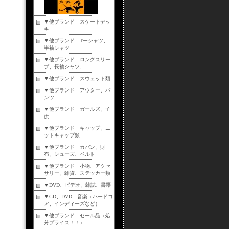
▼他ブランド スケートデッ
キ
▼他ブランド Tーシャツ、
半袖シャツ
▼他ブランド ロングスリー
ブ、長袖シャツ、
▼他ブランド スウェット類
▼他ブランド アウター、パ
ンツ
▼他ブランド ガールズ、子
供
▼他ブランド キャップ、ニ
ットキャップ類
▼他ブランド カバン、財
布、シューズ、ベルト
▼他ブランド 小物、アクセ
サリー、雑貨、ステッカー類
▼DVD、ビデオ、雑誌、書籍
▼CD、DVD 音楽（ハードコ
ア、インディーズなど）
▼他ブランド セール品（処
分プライス！！）