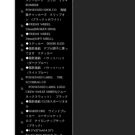
スノーボード コラボ １５４
BOMBER
POSSESSED SHOE.CO 海賊
版チャッカーズ スリップオ
ン (ブラックｘホワイト）
◆FRIDAY WHEEL
53mm(BROKEN DISH)
◆FRIDAY WHEEL
54mm(SOFT SHELL)
◆ステッカー DOOM SLED
◆脂肪遊戯 デブが調子に乗っ
てます ステッカー
◆脂肪遊戯 バケットハット
（ダークブルー）
◆脂肪遊戯 バケットハット
（ライトブルー）
POSSESSED LABEL THE
SCUMBAG CD
POSSESSED LABEL LOGO
CREW SWEAT SHIRTS(クルー
ネックスウェット） ブラック
◆脂肪遊戯 CLUBスポーツタオ
ル
◆HARDCORE ウインドブレ
イカー コーチジャケット
ロゴ ナイロンナップサック
（ブラック）
◆8.5"x32"(wb14.25")