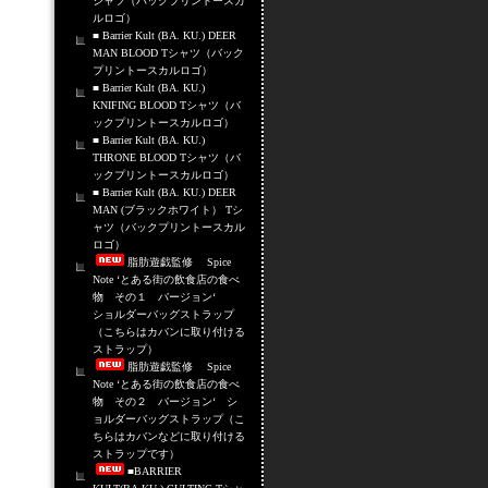
シャツ（バックプリントースカ
ルロゴ）
■ Barrier Kult (BA. KU.) DEER
MAN BLOOD Tシャツ（バック
プリントースカルロゴ）
■ Barrier Kult (BA. KU.)
KNIFING BLOOD Tシャツ（バ
ックプリントースカルロゴ）
■ Barrier Kult (BA. KU.)
THRONE BLOOD Tシャツ（バ
ックプリントースカルロゴ）
■ Barrier Kult (BA. KU.) DEER
MAN (ブラックホワイト） Tシ
ャツ（バックプリントースカル
ロゴ）
脂肪遊戯監修 Spice
Note ‘とある街の飲食店の食べ
物 その１ バージョン‘
ショルダーバッグストラップ
（こちらはカバンに取り付ける
ストラップ）
脂肪遊戯監修 Spice
Note ‘とある街の飲食店の食べ
物 その２ バージョン‘ シ
ョルダーバッグストラップ（こ
ちらはカバンなどに取り付ける
ストラップです）
■BARRIER