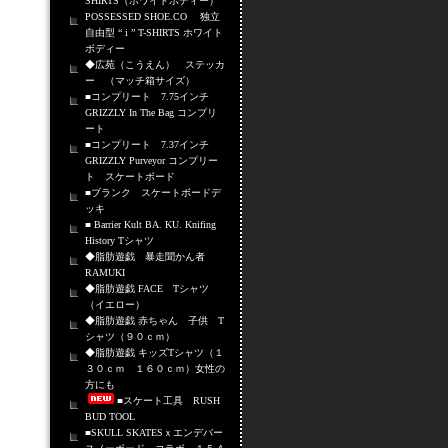
SHIRTS（ホワイトボディー）
POSSESSED SHOE.CO 独立
自由型 “ i ” T-SHIRTS ホワイト
ボディー
◆広苑（こうえん） ステッカ
ー （マッチ箱サイズ）
■コンプリート 7.75インチ
GRIZZLY In The Bag コンプリ
ート
■コンプリート 7.37インチ
GRIZZLY Purveyor コンプリー
ト スケートボード
■ブランク スケートボードデ
ッキ
■ Barrier Kult BA. KU. Knifing
History Tシャツ
◆脂肪遊戯 暴走聞かん者
RAMUKI
◆脂肪遊戯 FACE Tシャツ
（イエロー）
◆脂肪遊戯 赤ちゃん 子供 T
シャツ（９０ｃｍ）
◆脂肪遊戯 キッズTシャツ（１
３０ｃｍ １６０ｃｍ）女性の
方にも
■スケート工具 RUSH
BUD TOOL
■SKULL SKATESｘエンデバー