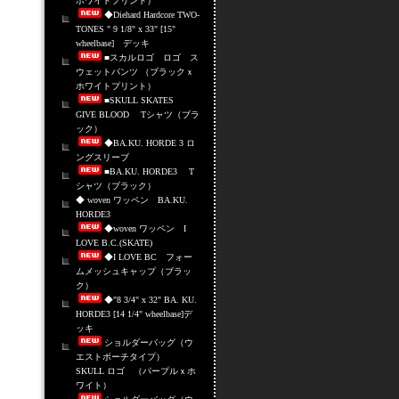
ホワイトプリント）
◆Diehard Hardcore TWO-
TONES " 9 1/8" x 33" [15"
wheelbase] デッキ
■スカルロゴ ロゴ ス
ウェットパンツ （ブラックｘ
ホワイトプリント）
■SKULL SKATES
GIVE BLOOD Tシャツ（ブラ
ック）
◆BA.KU. HORDE 3 ロ
ングスリーブ
■BA.KU. HORDE3 T
シャツ（ブラック）
◆ woven ワッペン BA.KU.
HORDE3
◆woven ワッペン I
LOVE B.C.(SKATE)
◆I LOVE BC フォー
ムメッシュキャップ（ブラッ
ク）
◆"8 3/4" x 32" BA. KU.
HORDE3 [14 1/4" wheelbase]デ
ッキ
ショルダーバッグ（ウ
エストポーチタイプ）
SKULL ロゴ （パープルｘホ
ワイト）