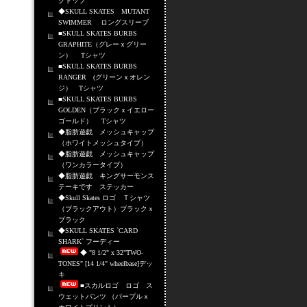
クトップ
◆SKULL SKATES MUTANT
SWIMMER ロングスリーブ
■SKULL SKATES BURBS
GRAPHITE（グレーｘグリー
ン） Tシャツ
■SKULL SKATES BURBS
RANGER (グリーンｘオレン
ジ） Tシャツ
■SKULL SKATES BURBS
GOLDEN（ブラックｘイエロー
ゴールド） Tシャツ
◆脂肪遊戯 メッシュキャップ
（ホワイトメッシュタイプ）
◆脂肪遊戯 メッシュキャップ
（ワンカラータイプ）
◆脂肪遊戯 キングサーモンス
テーキです ステッカー
◆Skull Skates ロゴ Ｔシャツ
（ブラックアウト）ブラックｘ
ブラック
◆SKULL SKATES `CARD
SHARK` フーディー
◆ "8 1/2" x 32"TWO-
TONES" [14 1/4" wheelbase]デッ
キ
■スカルロゴ ロゴ ス
ウェットパンツ （パープルｘ