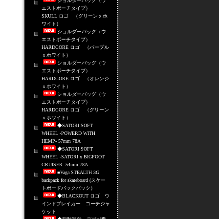
ショルダーバッグ（ウ
エストポーチタイプ）
SKULL ロゴ （グリーンｘホ
ワイト）
ショルダーバッグ（ウ
エストポーチタイプ）
HARDCORE ロゴ （パープル
ｘホワイト）
ショルダーバッグ（ウ
エストポーチタイプ）
HARDCORE ロゴ （オレンジ
ｘホワイト）
ショルダーバッグ（ウ
エストポーチタイプ）
HARDCORE ロゴ （グリーン
ｘホワイト）
◆SATORI SOFT
WHEEL -POWERD WITH
HEMP- 57mm 78A
◆SATORI SOFT
WHEEL -SATORI x BIGFOOT
CRUISER- 54mm 78A
■Vaga STEALTH 3G
backpack for skateboard (スケー
トボードバックパック）
◆BLACKOUT ロゴ ウ
インドブレイカー コーチジャ
ケット