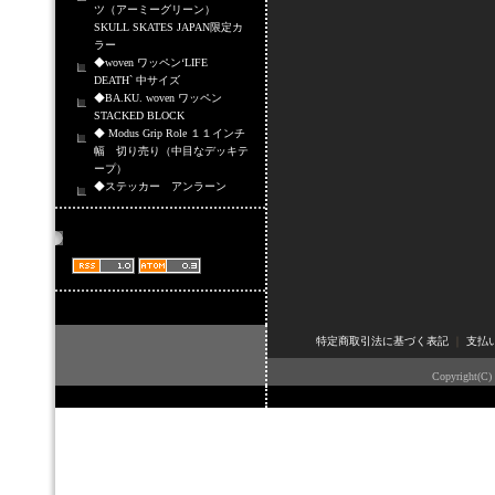
ツ（アーミーグリーン）
SKULL SKATES JAPAN限定カ
ラー
◆woven ワッペン‘LIFE
DEATH` 中サイズ
◆BA.KU. woven ワッペン
STACKED BLOCK
◆ Modus Grip Role １１インチ
幅 切り売り（中目なデッキテ
ープ）
◆ステッカー アンラーン
商品情報配信
特定商取引法に基づく表記
｜
支払
Copyright(C)