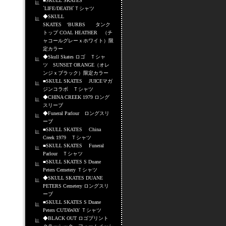
■SKULL SKATES
`LIFE/DEATH`Ｔシャツ
◆SKULL
SKATES ‘BURBS タンク
トップ COAL HEATHER （チ
ャコールグレーｘホワイト）限
定カラー
◆Skull Skates ロゴ Ｔシャ
ツ SUNSET ORANGE（オレ
ンジｘブラック）限定カラー
■SKULL SKATES JUICEマガ
ジンコラボ Ｔシャツ
◆CHINA CREEK 1979 ロング
スリーブ
◆Funeral Parlour ロングスリ
ーブ
■SKULL SKATES China
Creek 1979 Ｔシャツ
■SKULL SKATES Funeral
Parlour Ｔシャツ
■SKULL SKATES S Duane
Peters Cemetery Ｔシャツ
◆SKULL SKATES DUANE
PETERS Cemetery ロングスリ
ーブ
■SKULL SKATES S Duane
Peters CUTAWAY Ｔシャツ
◆BLACK OUT ロゴプリント