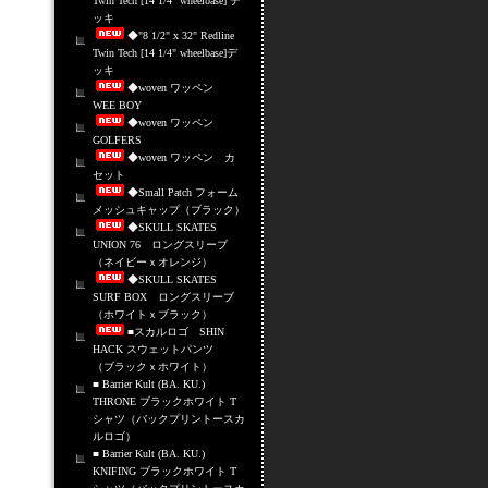
Twin Tech [14 1/4" wheelbase] デ
ッキ
◆"8 1/2" x 32" Redline
Twin Tech [14 1/4" wheelbase]デ
ッキ
◆woven ワッペン
WEE BOY
◆woven ワッペン
GOLFERS
◆woven ワッペン カ
セット
◆Small Patch フォーム
メッシュキャップ（ブラック）
◆SKULL SKATES
UNION 76 ロングスリーブ
（ネイビーｘオレンジ）
◆SKULL SKATES
SURF BOX ロングスリーブ
（ホワイトｘブラック）
■スカルロゴ SHIN
HACK スウェットパンツ
（ブラックｘホワイト）
■ Barrier Kult (BA. KU.)
THRONE ブラックホワイト T
シャツ（バックプリントースカ
ルロゴ）
■ Barrier Kult (BA. KU.)
KNIFING ブラックホワイト T