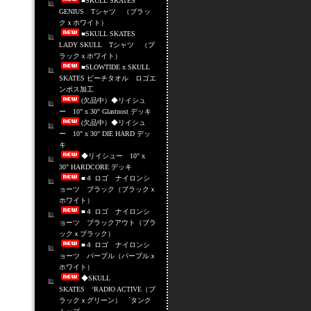
■SKULL SKATES
GENIUS Tシャツ （ブラッ
クｘホワイト）
■SKULL SKATES
LADY SKULL Tシャツ （ブ
ラックｘホワイト）
■SLOWTIDE x SKULL
SKATES ビーチタオル ロゴエ
ンボス加工
(欠品中）◆リイシュ
ー 10" x 30" Glastnost デッキ
(欠品中）◆リイシュ
ー 10" x 30" DIE HARD デッ
キ
◆リイシュー 10" x
30" HARDCORE デッキ
■４ ロゴ ナイロンシ
ョーツ ブラック（ブラックｘ
ホワイト）
■４ ロゴ ナイロンシ
ョーツ ブラックアウト（ブラ
ックｘブラック）
■４ ロゴ ナイロンシ
ョーツ パープル（パープルｘ
ホワイト）
◆SKULL
SKATES ‘RADIO ACTIVE（ブ
ラックｘグリーン） `タンク