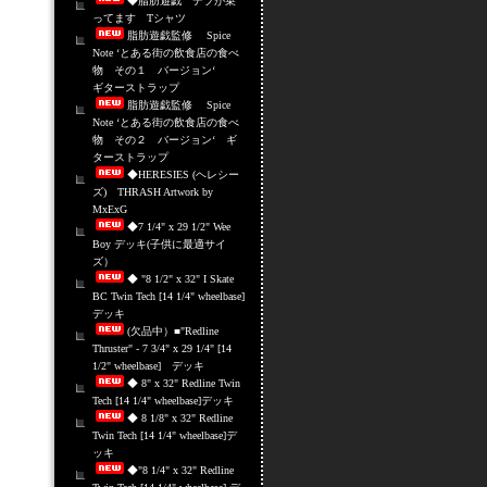
◆脂肪遊戯 デブが乗
ってます Tシャツ
脂肪遊戯監修 Spice
Note ‘とある街の飲食店の食べ
物 その１ バージョン‘
ギターストラップ
脂肪遊戯監修 Spice
Note ‘とある街の飲食店の食べ
物 その２ バージョン‘ ギ
ターストラップ
◆HERESIES (ヘレシー
ズ) THRASH Artwork by
MxExG
◆7 1/4" x 29 1/2" Wee
Boy デッキ(子供に最適サイ
ズ）
◆ "8 1/2" x 32" I Skate
BC Twin Tech [14 1/4" wheelbase]
デッキ
(欠品中）■"Redline
Thruster" - 7 3/4" x 29 1/4" [14
1/2" wheelbase] デッキ
◆ 8" x 32" Redline Twin
Tech [14 1/4" wheelbase]デッキ
◆ 8 1/8" x 32" Redline
Twin Tech [14 1/4" wheelbase]デ
ッキ
◆"8 1/4" x 32" Redline