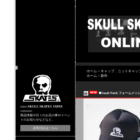
店主のコーナー
ホーム
>
キャップ、ニットキャッ
ホーム
>
新作
◆Small Patch フォー
name:
SKULL SKATES JAPAN
comment:
商品情報や日々のお店の事やイベン
トのお知らせなどなど。
店長日記はこちら