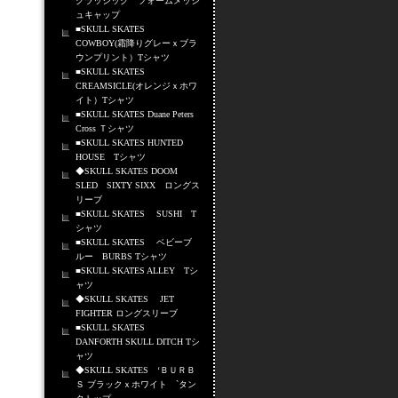
クラッシック フォームメッシ
ュキャップ
■SKULL SKATES
COWBOY(霜降りグレーｘブラ
ウンプリント）Tシャツ
■SKULL SKATES
CREAMSICLE(オレンジｘホワ
イト）Tシャツ
■SKULL SKATES Duane Peters
Cross Ｔシャツ
■SKULL SKATES HUNTED
HOUSE Tシャツ
◆SKULL SKATES DOOM
SLED SIXTY SIXX ロングス
リーブ
■SKULL SKATES SUSHI T
シャツ
■SKULL SKATES ベビーブ
ルー BURBS Tシャツ
■SKULL SKATES ALLEY Tシ
ャツ
◆SKULL SKATES JET
FIGHTER ロングスリーブ
■SKULL SKATES
DANFORTH SKULL DITCH Tシ
ャツ
◆SKULL SKATES ‘ＢＵＲＢ
Ｓ ブラックｘホワイト `タン