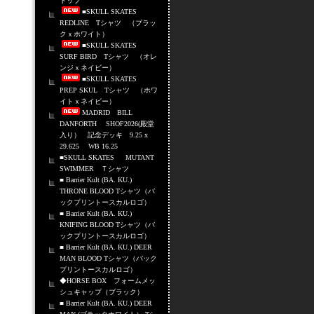
トップ
■SKULL SKATES
REDLINE Tシャツ （ブラッ
クｘホワイト）
■SKULL SKATES
SURF BIRD Tシャツ （オレ
ンジｘネイビー）
■SKULL SKATES
PREP SKUL Tシャツ （ホワ
イトｘネイビー）
MADRID BILL
DANFORTH SHOF2026(殿堂
入り） 記念デッキ 9.25 x
29.625 WB 16.25
■SKULL SKATES MUTANT
SWIMMER Ｔシャツ
■ Barrier Kult (BA. KU.)
THRONE BLOOD Tシャツ（バ
ックプリントースカルロゴ）
■ Barrier Kult (BA. KU.)
KNIFING BLOOD Tシャツ（バ
ックプリントースカルロゴ）
■ Barrier Kult (BA. KU.) DEER
MAN BLOOD Tシャツ（バック
プリントースカルロゴ）
◆HORSE BOX フォームメッ
シュキャップ（ブラック）
■ Barrier Kult (BA. KU.) DEER