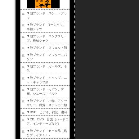
▼他ブランド スケートデッ
キ
▼他ブランド Tーシャツ、
半袖シャツ
▼他ブランド ロングスリー
ブ、長袖シャツ、
▼他ブランド スウェット類
▼他ブランド アウター、パ
ンツ
▼他ブランド ガールズ、子
供
▼他ブランド キャップ、ニ
ットキャップ類
▼他ブランド カバン、財
布、シューズ、ベルト
▼他ブランド 小物、アクセ
サリー、雑貨、ステッカー類
▼DVD、ビデオ、雑誌、書籍
▼CD、DVD 音楽（ハードコ
ア、インディーズなど）
▼他ブランド セール品（処
分プライス！！）