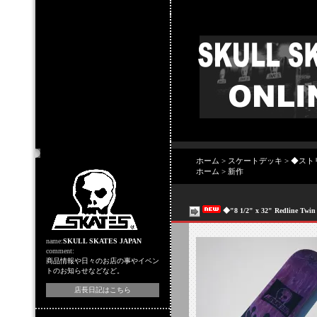
店主のコーナー
ホーム
>
スケートデッキ
>
◆スト
ホーム
>
新作
◆"8 1/2" x 32" Redline Twi
name:
SKULL SKATES JAPAN
comment:
商品情報や日々のお店の事やイベン
トのお知らせなどなど。
店長日記はこちら