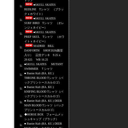
トップ
■SKULL SKATES
REDLINE Tシャツ （ブラッ
クｘホワイト）
■SKULL SKATES
SURF BIRD Tシャツ （オレ
ンジｘネイビー）
■SKULL SKATES
PREP SKUL Tシャツ （ホワ
イトｘネイビー）
MADRID BILL
DANFORTH SHOF2026(殿堂
入り） 記念デッキ 9.25 x
29.625 WB 16.25
■SKULL SKATES MUTANT
SWIMMER Ｔシャツ
■ Barrier Kult (BA. KU.)
THRONE BLOOD Tシャツ（バ
ックプリントースカルロゴ）
■ Barrier Kult (BA. KU.)
KNIFING BLOOD Tシャツ（バ
ックプリントースカルロゴ）
■ Barrier Kult (BA. KU.) DEER
MAN BLOOD Tシャツ（バック
プリントースカルロゴ）
◆HORSE BOX フォームメッ
シュキャップ（ブラック）
■ Barrier Kult (BA. KU.) DEER