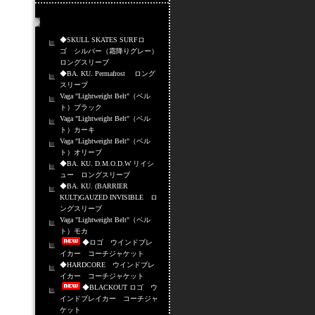
売れ筋商品
◆SKULL SKATES SURFロ
ゴ シルバー（霜降りグレー）
ロングスリーブ
◆BA. KU. Permafrost ロング
スリーブ
Vaga "Lightweight Belt"（ベル
ト）ブラック
Vaga "Lightweight Belt"（ベル
ト）カーキ
Vaga "Lightweight Belt"（ベル
ト）オリーブ
◆BA. KU. D.M.O.D.W リイシ
ュー ロングスリーブ
◆BA. KU. (BARRIER
KULT)GAUZED INVISIBLE ロ
ングスリーブ
Vaga "Lightweight Belt"（ベル
ト）モカ
◆ロゴ ウインドブレ
イカー コーチジャケット
◆HARDCORE ウインドブレ
イカー コーチジャケット
◆BLACKOUT ロゴ ウ
インドブレイカー コーチジャ
ケット