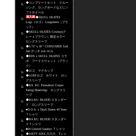
◆コンプリートセット クルー
ジング、ロングボードなどにソ
フトホイール
◆SKULL SKATES
Logo（ロゴ） Longsleeve（ブラ
ック）
◆SKULL SKATES Cowboy(グ
レーｘブラウン）限定カラー
ロングスリーブ
◆6.75" x 30 " CONSUMER Surf
Jett デッキ (wb 14.5)
◆RDS x SKULL SKATES コラ
ボ フードスウェット（ブラッ
ク）
◆ロゴ マグカップ
◆SURFロゴ ホワイト ロン
グスリーブ
◆BA. KU. Permafrost Corpse
Eating Hraesvelgr ロングスリ
ーブ
◆BA.KU. BLOOD スタンダー
ド ロングスリーブ
■D.O.A. x Skull Skates 40 Years
Ｔシャツ
◆BA.KU. BLOOD スタンダー
ドＴシャツ
■04 Limited Sazabys Ｔシャツ
◆SIXTY SIXX 六六六 Tシャ