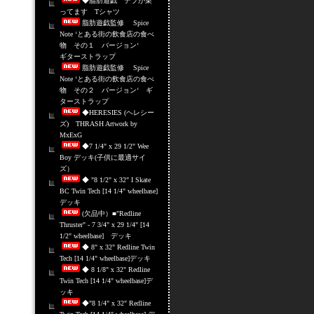
◆脂肪遊戯 デブが乗
ってます Tシャツ
脂肪遊戯監修 Spice
Note ‘とある街の飲食店の食べ
物 その１ バージョン‘
ギターストラップ
脂肪遊戯監修 Spice
Note ‘とある街の飲食店の食べ
物 その２ バージョン‘ ギ
ターストラップ
◆HERESIES (ヘレシー
ズ) THRASH Artwork by
MxExG
◆7 1/4" x 29 1/2" Wee
Boy デッキ(子供に最適サイ
ズ）
◆ "8 1/2" x 32" I Skate
BC Twin Tech [14 1/4" wheelbase]
デッキ
(欠品中）■"Redline
Thruster" - 7 3/4" x 29 1/4" [14
1/2" wheelbase] デッキ
◆ 8" x 32" Redline Twin
Tech [14 1/4" wheelbase]デッキ
◆ 8 1/8" x 32" Redline
Twin Tech [14 1/4" wheelbase]デ
ッキ
◆"8 1/4" x 32" Redline