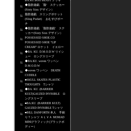
BA.KU.BOG BEAST デッキ
◆脂肪遊戯 `脂‘ ステッカー
(Sixty Sixx デザイン）
脂肪遊戯 スリングポケット
(Sling Pocket) おむすびポー
チ
◆脂肪遊戯 `脂肪遊戯‘ ステ
ッカー(Sixty Sixx デザイン）
POSSESSED SHOE.CO
POSSESSED SHOE “LIP
CREAM” ロケット イエロー
◆BA. KU. D.M.O.D.W リイシ
ュー ロングスリーブ
◆BA.KU. woven ワッペン
D.M.O.D.W
◆woven ワッペン DEATH
CUDDLE
■SKULL SKATES PLASTIC
THOUGHTS Tシャツ
◆BA. KU. (BARRIER
KULT)GAUZED INVISIBLE ロ
ングスリーブ
■BA.KU. (BARRIER KULT)
GAUZED INVISIBLE Tシャツ
■BILL DANFORTH 本人 手刷
りＴシャツ ＡＬＶＡ MOMAD
MINIグラフィック(ブラックボ
ディー）