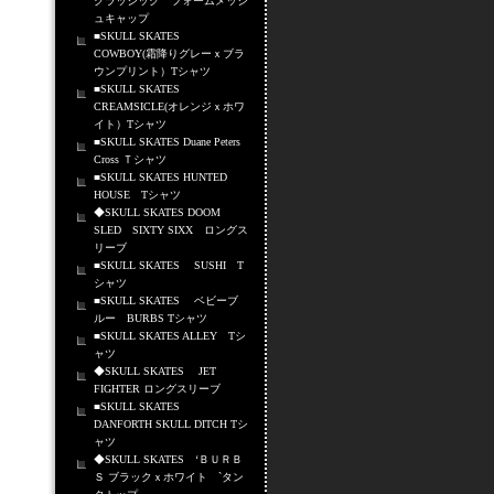
クラッシック フォームメッシ
ュキャップ
■SKULL SKATES
COWBOY(霜降りグレーｘブラ
ウンプリント）Tシャツ
■SKULL SKATES
CREAMSICLE(オレンジｘホワ
イト）Tシャツ
■SKULL SKATES Duane Peters
Cross Ｔシャツ
■SKULL SKATES HUNTED
HOUSE Tシャツ
◆SKULL SKATES DOOM
SLED SIXTY SIXX ロングス
リーブ
■SKULL SKATES SUSHI T
シャツ
■SKULL SKATES ベビーブ
ルー BURBS Tシャツ
■SKULL SKATES ALLEY Tシ
ャツ
◆SKULL SKATES JET
FIGHTER ロングスリーブ
■SKULL SKATES
DANFORTH SKULL DITCH Tシ
ャツ
◆SKULL SKATES ‘ＢＵＲＢ
Ｓ ブラックｘホワイト `タン