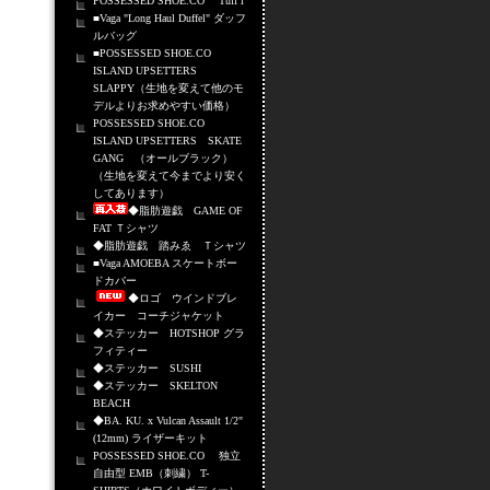
POSSESSED SHOE.CO Tuff i
■Vaga "Long Haul Duffel" ダッフ
ルバッグ
■POSSESSED SHOE.CO
ISLAND UPSETTERS
SLAPPY（生地を変えて他のモ
デルよりお求めやすい価格）
POSSESSED SHOE.CO
ISLAND UPSETTERS SKATE
GANG （オールブラック）
（生地を変えて今までより安く
してあります）
◆脂肪遊戯 GAME OF
FAT Ｔシャツ
◆脂肪遊戯 踏みゑ Ｔシャツ
■Vaga AMOEBA スケートボー
ドカバー
◆ロゴ ウインドブレ
イカー コーチジャケット
◆ステッカー HOTSHOP グラ
フィティー
◆ステッカー SUSHI
◆ステッカー SKELTON
BEACH
◆BA. KU. x Vulcan Assault 1/2"
(12mm) ライザーキット
POSSESSED SHOE.CO 独立
自由型 EMB（刺繍） T-