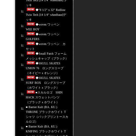
Twin Tech [14 1/4" wheelbase] デ
ッキ
◆"8 1/2" x 32" Redline
Twin Tech [14 1/4" wheelbase]デ
ッキ
◆woven ワッペン
WEE BOY
◆woven ワッペン
GOLFERS
◆woven ワッペン カ
セット
◆Small Patch フォーム
メッシュキャップ（ブラック）
◆SKULL SKATES
UNION 76 ロングスリーブ
（ネイビーｘオレンジ）
◆SKULL SKATES
SURF BOX ロングスリーブ
（ホワイトｘブラック）
■スカルロゴ SHIN
HACK スウェットパンツ
（ブラックｘホワイト）
■ Barrier Kult (BA. KU.)
THRONE ブラックホワイト T
シャツ（バックプリントースカ
ルロゴ）
■ Barrier Kult (BA. KU.)
KNIFING ブラックホワイト T