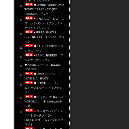
ホワイトプリント）
◆Diehard Hardcore TWO-
TONES " 9 1/8" x 33" [15"
wheelbase] デッキ
■スカルロゴ ロゴ ス
ウェットパンツ （ブラックｘ
ホワイトプリント）
■SKULL SKATES
GIVE BLOOD Tシャツ（ブラ
ック）
◆BA.KU. HORDE 3 ロ
ングスリーブ
■BA.KU. HORDE3 T
シャツ（ブラック）
◆ woven ワッペン BA.KU.
HORDE3
◆woven ワッペン I
LOVE B.C.(SKATE)
◆I LOVE BC フォー
ムメッシュキャップ（ブラッ
ク）
◆"8 3/4" x 32" BA. KU.
HORDE3 [14 1/4" wheelbase]デ
ッキ
ショルダーバッグ（ウ
エストポーチタイプ）
SKULL ロゴ （パープルｘホ
ワイト）