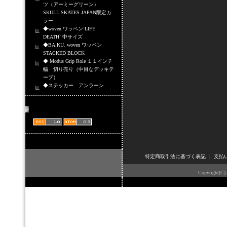
ツ（アーミーグリーン）
SKULL SKATES JAPAN限定カ
ラー
◆woven ワッペン‘LIFE
DEATH` 中サイズ
◆BA.KU. woven ワッペン
STACKED BLOCK
◆ Modus Grip Role １１インチ
幅 切り売り（中目なデッキテ
ープ）
◆ステッカー アンラーン
商品情報配信
特定商取引法に基づく表記
｜
支払
Copyright(C)