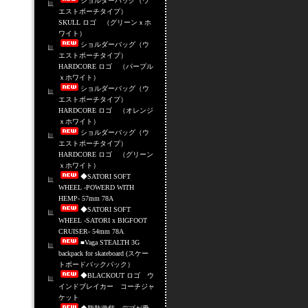
ショルダーバッグ（ウ
エストポーチタイプ）
SKULL ロゴ （グリーンｘホ
ワイト）
ショルダーバッグ（ウ
エストポーチタイプ）
HARDCORE ロゴ （パープル
ｘホワイト）
ショルダーバッグ（ウ
エストポーチタイプ）
HARDCORE ロゴ （オレンジ
ｘホワイト）
ショルダーバッグ（ウ
エストポーチタイプ）
HARDCORE ロゴ （グリーン
ｘホワイト）
◆SATORI SOFT
WHEEL -POWERD WITH
HEMP- 57mm 78A
◆SATORI SOFT
WHEEL -SATORI x BIGFOOT
CRUISER- 54mm 78A
■Vaga STEALTH 3G
backpack for skateboard (スケー
トボードバックパック）
◆BLACKOUT ロゴ ウ
インドブレイカー コーチジャ
ケット