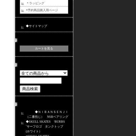
＊ラッピング
*予約商品購入用ページ
◆サイトマップ
カートの中身
カートを見る
商品検索
おすすめ商品
◆ＮＩＢＡＮＳＥＮＪＩ
（二番煎じ） NSBベアリング
◆SKULL SKATES ‘BURBS
`サーフロゴ タンクトップ
(ホワイト）