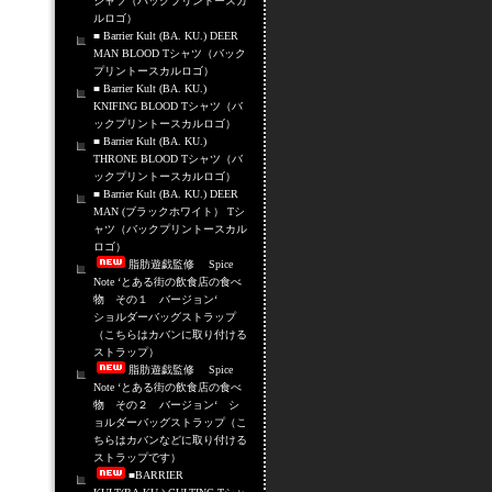
シャツ（バックプリントースカ
ルロゴ）
■ Barrier Kult (BA. KU.) DEER
MAN BLOOD Tシャツ（バック
プリントースカルロゴ）
■ Barrier Kult (BA. KU.)
KNIFING BLOOD Tシャツ（バ
ックプリントースカルロゴ）
■ Barrier Kult (BA. KU.)
THRONE BLOOD Tシャツ（バ
ックプリントースカルロゴ）
■ Barrier Kult (BA. KU.) DEER
MAN (ブラックホワイト） Tシ
ャツ（バックプリントースカル
ロゴ）
脂肪遊戯監修 Spice
Note ‘とある街の飲食店の食べ
物 その１ バージョン‘
ショルダーバッグストラップ
（こちらはカバンに取り付ける
ストラップ）
脂肪遊戯監修 Spice
Note ‘とある街の飲食店の食べ
物 その２ バージョン‘ シ
ョルダーバッグストラップ（こ
ちらはカバンなどに取り付ける
ストラップです）
■BARRIER