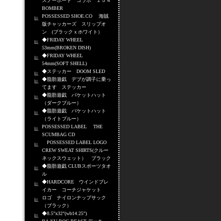
スノーボード コラボ １５４
BOMBER
POSSESSED SHOE.CO 海賊
版チャッカーズ スリップオ
ン (ブラックｘホワイト）
◆FRIDAY WHEEL
53mm(BROKEN DISH)
◆FRIDAY WHEEL
54mm(SOFT SHELL)
◆ステッカー DOOM SLED
◆脂肪遊戯 デブが調子に乗っ
てます ステッカー
◆脂肪遊戯 バケットハット
（ダークブルー）
◆脂肪遊戯 バケットハット
（ライトブルー）
POSSESSED LABEL THE
SCUMBAG CD
POSSESSED LABEL LOGO
CREW SWEAT SHIRTS(クルー
ネックスウェット） ブラック
◆脂肪遊戯 CLUBスポーツタオ
ル
◆HARDCORE ウインドブレ
イカー コーチジャケット
ロゴ ナイロンナップサック
（ブラック）
◆8.5"x32"(wb14.25")