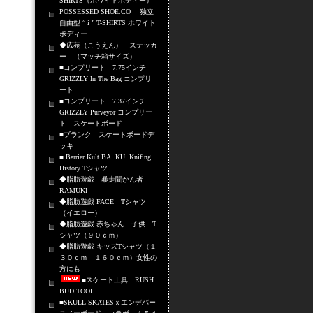
SHIRTS（ホワイトボディー）
POSSESSED SHOE.CO 独立
自由型 “ i ” T-SHIRTS ホワイト
ボディー
◆広苑（こうえん） ステッカ
ー （マッチ箱サイズ）
■コンプリート 7.75インチ
GRIZZLY In The Bag コンプリ
ート
■コンプリート 7.37インチ
GRIZZLY Purveyor コンプリー
ト スケートボード
■ブランク スケートボードデ
ッキ
■ Barrier Kult BA. KU. Knifing
History Tシャツ
◆脂肪遊戯 暴走聞かん者
RAMUKI
◆脂肪遊戯 FACE Tシャツ
（イエロー）
◆脂肪遊戯 赤ちゃん 子供 T
シャツ（９０ｃｍ）
◆脂肪遊戯 キッズTシャツ（１
３０ｃｍ １６０ｃｍ）女性の
方にも
■スケート工具 RUSH
BUD TOOL
■SKULL SKATESｘエンデバー