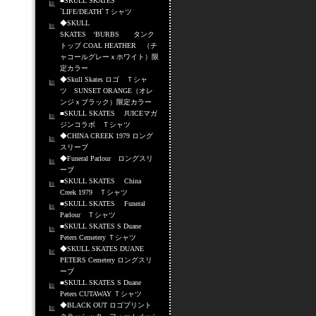
■SKULL SKATES
`LIFE/DEATH`Ｔシャツ
◆SKULL
SKATES ‘BURBS タンク
トップ COAL HEATHER （チ
ャコールグレーｘホワイト）限
定カラー
◆Skull Skates ロゴ Ｔシャ
ツ SUNSET ORANGE（オレ
ンジｘブラック）限定カラー
■SKULL SKATES JUICEマガ
ジンコラボ Ｔシャツ
◆CHINA CREEK 1979 ロング
スリーブ
◆Funeral Parlour ロングスリ
ーブ
■SKULL SKATES China
Creek 1979 Ｔシャツ
■SKULL SKATES Funeral
Parlour Ｔシャツ
■SKULL SKATES S Duane
Peters Cemetery Ｔシャツ
◆SKULL SKATES DUANE
PETERS Cemetery ロングスリ
ーブ
■SKULL SKATES S Duane
Peters CUTAWAY Ｔシャツ
◆BLACK OUT ロゴプリント