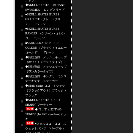
クトップ
◆SKULL SKATES MUTANT
SWIMMER ロングスリーブ
■SKULL SKATES BURBS
GRAPHITE（グレーｘグリー
ン） Tシャツ
■SKULL SKATES BURBS
RANGER (グリーンｘオレン
ジ） Tシャツ
■SKULL SKATES BURBS
GOLDEN（ブラックｘイエロー
ゴールド） Tシャツ
◆脂肪遊戯 メッシュキャップ
（ホワイトメッシュタイプ）
◆脂肪遊戯 メッシュキャップ
（ワンカラータイプ）
◆脂肪遊戯 キングサーモンス
テーキです ステッカー
◆Skull Skates ロゴ Ｔシャツ
（ブラックアウト）ブラックｘ
ブラック
◆SKULL SKATES `CARD
SHARK` フーディー
◆ "8 1/2" x 32"TWO-
TONES" [14 1/4" wheelbase]デッ
キ
■スカルロゴ ロゴ ス
ウェットパンツ （パープルｘ