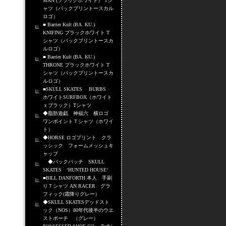
MAN (ブラックホワイト） Tシ
ャツ（バックプリントースカル
ロゴ）
■ Barrier Kult (BA. KU.)
KNIFING ブラックホワイト T
シャツ（バックプリントースカ
ルロゴ）
■ Barrier Kult (BA. KU.)
THRONE ブラックホワイト T
シャツ（バックプリントースカ
ルロゴ）
■SKULL SKATES BURBS
ホワイトSURFBOX（ホワイト
ｘブラック）Tシャツ
◆脂肪遊戯 神福六 横ロゴ
ワンポイントＴシャツ（ホワイ
ト）
◆HORSE ロゴプリント クラ
ッシック フォームメッシュキ
ャップ
◆バックパッチ SKULL
SKATES ‘HUNTED HOUSE‘
■BILL DANFORTH 本人 手刷
りＴシャツ AN RACER グラ
フィック(霜降りグレー）
◆SKULL SKATESデッドスト
ック（NOS）80年代後半のウエ
ストポーチ （グレー）