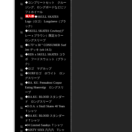
◆コンプリートセット クルー
ジング、ロングボードなどにソ
フトホイール
◆SKULL SKATES
Logo（ロゴ） Longsleeve（ブラ
ック）
◆SKULL SKATES Cowboy(グ
レーｘブラウン）限定カラー
ロングスリーブ
◆6.75" x 30 " CONSUMER Surf
Jett デッキ (wb 14.5)
◆RDS x SKULL SKATES コラ
ボ フードスウェット（ブラッ
ク）
◆ロゴ マグカップ
◆SURFロゴ ホワイト ロン
グスリーブ
◆BA. KU. Permafrost Corpse
Eating Hraesvelgr ロングスリ
ーブ
◆BA.KU. BLOOD スタンダー
ド ロングスリーブ
■D.O.A. x Skull Skates 40 Years
Ｔシャツ
◆BA.KU. BLOOD スタンダー
ドＴシャツ
■04 Limited Sazabys Ｔシャツ
◆SIXTY SIXX 六六六 Tシャ