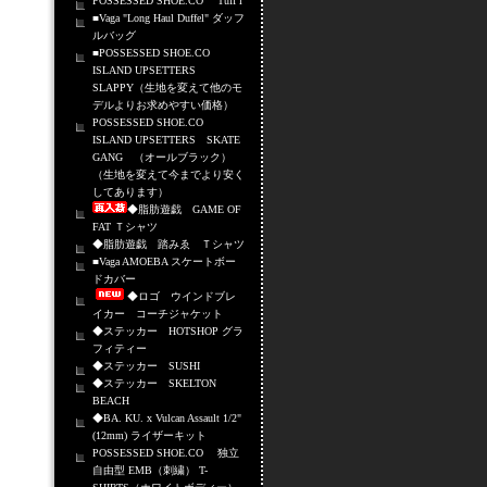
POSSESSED SHOE.CO Tuff i
■Vaga "Long Haul Duffel" ダッフ
ルバッグ
■POSSESSED SHOE.CO
ISLAND UPSETTERS
SLAPPY（生地を変えて他のモ
デルよりお求めやすい価格）
POSSESSED SHOE.CO
ISLAND UPSETTERS SKATE
GANG （オールブラック）
（生地を変えて今までより安く
してあります）
◆脂肪遊戯 GAME OF
FAT Ｔシャツ
◆脂肪遊戯 踏みゑ Ｔシャツ
■Vaga AMOEBA スケートボー
ドカバー
◆ロゴ ウインドブレ
イカー コーチジャケット
◆ステッカー HOTSHOP グラ
フィティー
◆ステッカー SUSHI
◆ステッカー SKELTON
BEACH
◆BA. KU. x Vulcan Assault 1/2"
(12mm) ライザーキット
POSSESSED SHOE.CO 独立
自由型 EMB（刺繍） T-