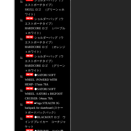
ショルダーバッグ（ウ
エストポーチタイプ）
SKULL ロゴ （グリーンｘホ
ワイト）
ショルダーバッグ（ウ
エストポーチタイプ）
HARDCORE ロゴ （パープル
ｘホワイト）
ショルダーバッグ（ウ
エストポーチタイプ）
HARDCORE ロゴ （オレンジ
ｘホワイト）
ショルダーバッグ（ウ
エストポーチタイプ）
HARDCORE ロゴ （グリーン
ｘホワイト）
◆SATORI SOFT
WHEEL -POWERD WITH
HEMP- 57mm 78A
◆SATORI SOFT
WHEEL -SATORI x BIGFOOT
CRUISER- 54mm 78A
■Vaga STEALTH 3G
backpack for skateboard (スケー
トボードバックパック）
◆BLACKOUT ロゴ ウ
インドブレイカー コーチジャ
ケット