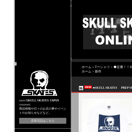
店主のコーナー
ホーム
>
Tーシャツ
>
◆定番！！SK
ホーム
>
新作
■SKULL SKATES PR
name:
SKULL SKATES JAPAN
comment:
商品情報や日々のお店の事やイベン
トのお知らせなどなど。
店長日記はこちら