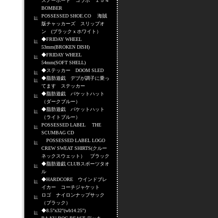
スノーボード コラボ １５４
BOMBER
POSSESSED SHOE.CO 海賊
版チャッカーズ スリップオ
ン (ブラックｘホワイト）
◆FRIDAY WHEEL
53mm(BROKEN DISH)
◆FRIDAY WHEEL
54mm(SOFT SHELL)
◆ステッカー DOOM SLED
◆脂肪遊戯 デブが調子に乗っ
てます ステッカー
◆脂肪遊戯 バケットハット
（ダークブルー）
◆脂肪遊戯 バケットハット
（ライトブルー）
POSSESSED LABEL THE
SCUMBAG CD
POSSESSED LABEL LOGO
CREW SWEAT SHIRTS(クルー
ネックスウェット） ブラック
◆脂肪遊戯 CLUBスポーツタオ
ル
◆HARDCORE ウインドブレ
イカー コーチジャケット
ロゴ ナイロンナップサック
（ブラック）
◆8.5"x32"(wb14.25")