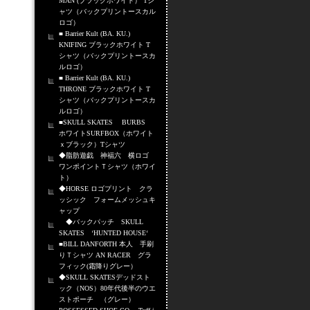
MAN (ブラックホワイト） Tシ
ャツ（バックプリントースカル
ロゴ）
■ Barrier Kult (BA. KU.)
KNIFING ブラックホワイト T
シャツ（バックプリントースカ
ルロゴ）
■ Barrier Kult (BA. KU.)
THRONE ブラックホワイト T
シャツ（バックプリントースカ
ルロゴ）
■SKULL SKATES BURBS
ホワイトSURFBOX（ホワイト
ｘブラック）Tシャツ
◆脂肪遊戯 神福六 横ロゴ
ワンポイントＴシャツ（ホワイ
ト）
◆HORSE ロゴプリント クラ
ッシック フォームメッシュキ
ャップ
◆バックパッチ SKULL
SKATES ‘HUNTED HOUSE‘
■BILL DANFORTH 本人 手刷
りＴシャツ AN RACER グラ
フィック(霜降りグレー）
◆SKULL SKATESデッドスト
ック（NOS）80年代後半のウエ
ストポーチ （グレー）