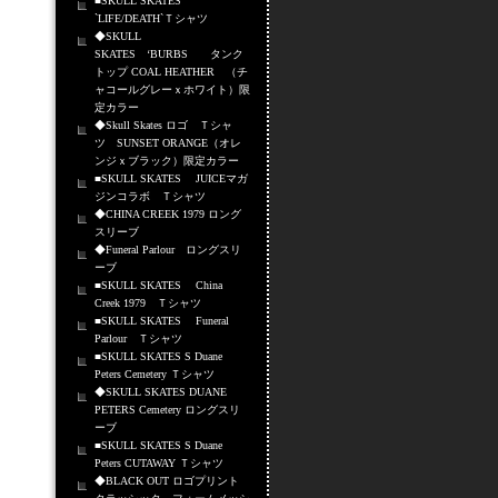
■SKULL SKATES
`LIFE/DEATH`Ｔシャツ
◆SKULL
SKATES ‘BURBS タンク
トップ COAL HEATHER （チ
ャコールグレーｘホワイト）限
定カラー
◆Skull Skates ロゴ Ｔシャ
ツ SUNSET ORANGE（オレ
ンジｘブラック）限定カラー
■SKULL SKATES JUICEマガ
ジンコラボ Ｔシャツ
◆CHINA CREEK 1979 ロング
スリーブ
◆Funeral Parlour ロングスリ
ーブ
■SKULL SKATES China
Creek 1979 Ｔシャツ
■SKULL SKATES Funeral
Parlour Ｔシャツ
■SKULL SKATES S Duane
Peters Cemetery Ｔシャツ
◆SKULL SKATES DUANE
PETERS Cemetery ロングスリ
ーブ
■SKULL SKATES S Duane
Peters CUTAWAY Ｔシャツ
◆BLACK OUT ロゴプリント