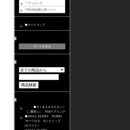
＊ラッピング
*予約商品購入用ページ
◆サイトマップ
カートの中身
カートを見る
商品検索
おすすめ商品
◆ＮＩＢＡＮＳＥＮＪＩ
（二番煎じ） NSBベアリング
◆SKULL SKATES ‘BURBS
`サーフロゴ タンクトップ
(ホワイト）