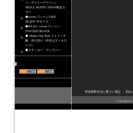
ツ（アーミーグリーン）
SKULL SKATES JAPAN限定カ
ラー
◆woven ワッペン‘LIFE
DEATH` 中サイズ
◆BA.KU. woven ワッペン
STACKED BLOCK
◆ Modus Grip Role １１インチ
幅 切り売り（中目なデッキテ
ープ）
◆ステッカー アンラーン
商品情報配信
特定商取引法に基づく表記
｜
支払
Copyright(C)