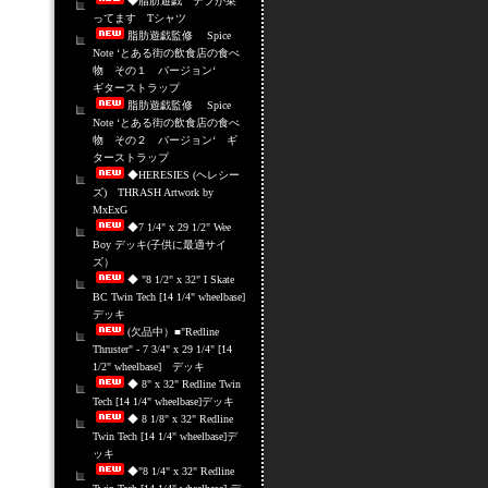
◆脂肪遊戯 デブが乗
ってます Tシャツ
脂肪遊戯監修 Spice
Note ‘とある街の飲食店の食べ
物 その１ バージョン‘
ギターストラップ
脂肪遊戯監修 Spice
Note ‘とある街の飲食店の食べ
物 その２ バージョン‘ ギ
ターストラップ
◆HERESIES (ヘレシー
ズ) THRASH Artwork by
MxExG
◆7 1/4" x 29 1/2" Wee
Boy デッキ(子供に最適サイ
ズ）
◆ "8 1/2" x 32" I Skate
BC Twin Tech [14 1/4" wheelbase]
デッキ
(欠品中）■"Redline
Thruster" - 7 3/4" x 29 1/4" [14
1/2" wheelbase] デッキ
◆ 8" x 32" Redline Twin
Tech [14 1/4" wheelbase]デッキ
◆ 8 1/8" x 32" Redline
Twin Tech [14 1/4" wheelbase]デ
ッキ
◆"8 1/4" x 32" Redline