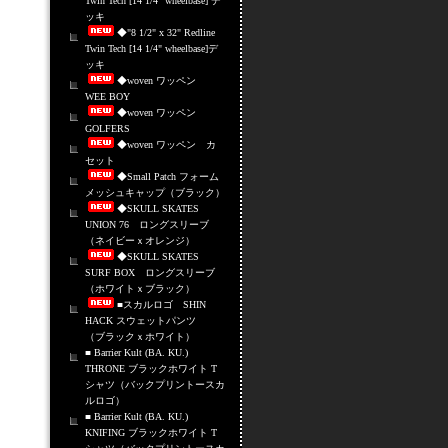
Twin Tech [14 1/4" wheelbase] デ
ッキ
◆"8 1/2" x 32" Redline
Twin Tech [14 1/4" wheelbase]デ
ッキ
◆woven ワッペン
WEE BOY
◆woven ワッペン
GOLFERS
◆woven ワッペン カ
セット
◆Small Patch フォーム
メッシュキャップ（ブラック）
◆SKULL SKATES
UNION 76 ロングスリーブ
（ネイビーｘオレンジ）
◆SKULL SKATES
SURF BOX ロングスリーブ
（ホワイトｘブラック）
■スカルロゴ SHIN
HACK スウェットパンツ
（ブラックｘホワイト）
■ Barrier Kult (BA. KU.)
THRONE ブラックホワイト T
シャツ（バックプリントースカ
ルロゴ）
■ Barrier Kult (BA. KU.)
KNIFING ブラックホワイト T