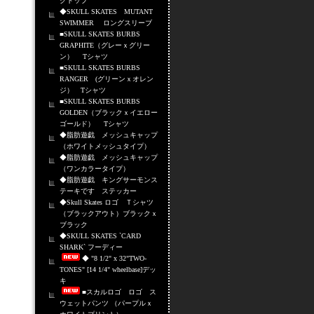
クトップ
◆SKULL SKATES MUTANT
SWIMMER ロングスリーブ
■SKULL SKATES BURBS
GRAPHITE（グレーｘグリー
ン） Tシャツ
■SKULL SKATES BURBS
RANGER (グリーンｘオレン
ジ） Tシャツ
■SKULL SKATES BURBS
GOLDEN（ブラックｘイエロー
ゴールド） Tシャツ
◆脂肪遊戯 メッシュキャップ
（ホワイトメッシュタイプ）
◆脂肪遊戯 メッシュキャップ
（ワンカラータイプ）
◆脂肪遊戯 キングサーモンス
テーキです ステッカー
◆Skull Skates ロゴ Ｔシャツ
（ブラックアウト）ブラックｘ
ブラック
◆SKULL SKATES `CARD
SHARK` フーディー
◆ "8 1/2" x 32"TWO-
TONES" [14 1/4" wheelbase]デッ
キ
■スカルロゴ ロゴ ス
ウェットパンツ （パープルｘ