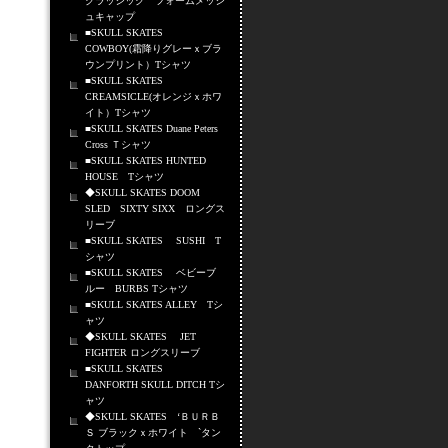
クラッシック フォームメッシ
ュキャップ
■SKULL SKATES
COWBOY(霜降りグレーｘブラ
ウンプリント）Tシャツ
■SKULL SKATES
CREAMSICLE(オレンジｘホワ
イト）Tシャツ
■SKULL SKATES Duane Peters
Cross Ｔシャツ
■SKULL SKATES HUNTED
HOUSE Tシャツ
◆SKULL SKATES DOOM
SLED SIXTY SIXX ロングス
リーブ
■SKULL SKATES SUSHI T
シャツ
■SKULL SKATES ベビーブ
ルー BURBS Tシャツ
■SKULL SKATES ALLEY Tシ
ャツ
◆SKULL SKATES JET
FIGHTER ロングスリーブ
■SKULL SKATES
DANFORTH SKULL DITCH Tシ
ャツ
◆SKULL SKATES ‘ＢＵＲＢ
Ｓ ブラックｘホワイト `タン