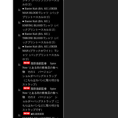
シャツ（バックプリントースカ
ルロゴ）
■ Barrier Kult (BA. KU.) DEER
MAN BLOOD Tシャツ（バック
プリントースカルロゴ）
■ Barrier Kult (BA. KU.)
KNIFING BLOOD Tシャツ（バ
ックプリントースカルロゴ）
■ Barrier Kult (BA. KU.)
THRONE BLOOD Tシャツ（バ
ックプリントースカルロゴ）
■ Barrier Kult (BA. KU.) DEER
MAN (ブラックホワイト） Tシ
ャツ（バックプリントースカル
ロゴ）
脂肪遊戯監修 Spice
Note ‘とある街の飲食店の食べ
物 その１ バージョン‘
ショルダーバッグストラップ
（こちらはカバンに取り付ける
ストラップ）
脂肪遊戯監修 Spice
Note ‘とある街の飲食店の食べ
物 その２ バージョン‘ シ
ョルダーバッグストラップ（こ
ちらはカバンなどに取り付ける
ストラップです）
■BARRIER