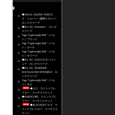
売れ筋商品
◆SKULL SKATES SURFロ
ゴ シルバー（霜降りグレー）
ロングスリーブ
◆BA. KU. Permafrost ロング
スリーブ
Vaga "Lightweight Belt"（ベル
ト）ブラック
Vaga "Lightweight Belt"（ベル
ト）カーキ
Vaga "Lightweight Belt"（ベル
ト）オリーブ
◆BA. KU. D.M.O.D.W リイシ
ュー ロングスリーブ
◆BA. KU. (BARRIER
KULT)GAUZED INVISIBLE ロ
ングスリーブ
Vaga "Lightweight Belt"（ベル
ト）モカ
◆ロゴ ウインドブレ
イカー コーチジャケット
◆HARDCORE ウインドブレ
イカー コーチジャケット
◆BLACKOUT ロゴ ウ
インドブレイカー コーチジャ
ケット