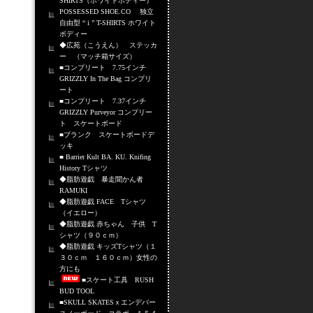
SHIRTS（ホワイトボディー）
POSSESSED SHOE.CO 独立
自由型 “ i ” T-SHIRTS ホワイト
ボディー
◆広苑（こうえん） ステッカ
ー （マッチ箱サイズ）
■コンプリート 7.75インチ
GRIZZLY In The Bag コンプリ
ート
■コンプリート 7.37インチ
GRIZZLY Purveyor コンプリー
ト スケートボード
■ブランク スケートボードデ
ッキ
■ Barrier Kult BA. KU. Knifing
History Tシャツ
◆脂肪遊戯 暴走聞かん者
RAMUKI
◆脂肪遊戯 FACE Tシャツ
（イエロー）
◆脂肪遊戯 赤ちゃん 子供 T
シャツ（９０ｃｍ）
◆脂肪遊戯 キッズTシャツ（１
３０ｃｍ １６０ｃｍ）女性の
方にも
■スケート工具 RUSH
BUD TOOL
■SKULL SKATESｘエンデバー