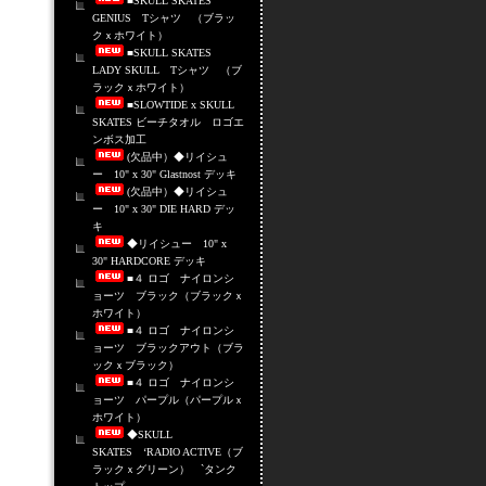
■SKULL SKATES
GENIUS Tシャツ （ブラッ
クｘホワイト）
■SKULL SKATES
LADY SKULL Tシャツ （ブ
ラックｘホワイト）
■SLOWTIDE x SKULL
SKATES ビーチタオル ロゴエ
ンボス加工
(欠品中）◆リイシュ
ー 10" x 30" Glastnost デッキ
(欠品中）◆リイシュ
ー 10" x 30" DIE HARD デッ
キ
◆リイシュー 10" x
30" HARDCORE デッキ
■４ ロゴ ナイロンシ
ョーツ ブラック（ブラックｘ
ホワイト）
■４ ロゴ ナイロンシ
ョーツ ブラックアウト（ブラ
ックｘブラック）
■４ ロゴ ナイロンシ
ョーツ パープル（パープルｘ
ホワイト）
◆SKULL
SKATES ‘RADIO ACTIVE（ブ
ラックｘグリーン） `タンク