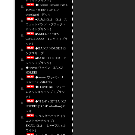
ホワイトプリント）
◆Diehard Hardcore TWO-
TONES " 9 1/8" x 33" [15"
wheelbase] デッキ
■スカルロゴ ロゴ ス
ウェットパンツ （ブラックｘ
ホワイトプリント）
■SKULL SKATES
GIVE BLOOD Tシャツ（ブラ
ック）
◆BA.KU. HORDE 3 ロ
ングスリーブ
■BA.KU. HORDE3 T
シャツ（ブラック）
◆ woven ワッペン BA.KU.
HORDE3
◆woven ワッペン I
LOVE B.C.(SKATE)
◆I LOVE BC フォー
ムメッシュキャップ（ブラッ
ク）
◆"8 3/4" x 32" BA. KU.
HORDE3 [14 1/4" wheelbase]デ
ッキ
ショルダーバッグ（ウ
エストポーチタイプ）
SKULL ロゴ （パープルｘホ
ワイト）