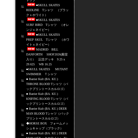
トップ
■SKULL SKATES
REDLINE Tシャツ （ブラッ
クｘホワイト）
■SKULL SKATES
SURF BIRD Tシャツ （オレ
ンジｘネイビー）
■SKULL SKATES
PREP SKUL Tシャツ （ホワ
イトｘネイビー）
MADRID BILL
DANFORTH SHOF2026(殿堂
入り） 記念デッキ 9.25 x
29.625 WB 16.25
■SKULL SKATES MUTANT
SWIMMER Ｔシャツ
■ Barrier Kult (BA. KU.)
THRONE BLOOD Tシャツ（バ
ックプリントースカルロゴ）
■ Barrier Kult (BA. KU.)
KNIFING BLOOD Tシャツ（バ
ックプリントースカルロゴ）
■ Barrier Kult (BA. KU.) DEER
MAN BLOOD Tシャツ（バック
プリントースカルロゴ）
◆HORSE BOX フォームメッ
シュキャップ（ブラック）
■ Barrier Kult (BA. KU.) DEER