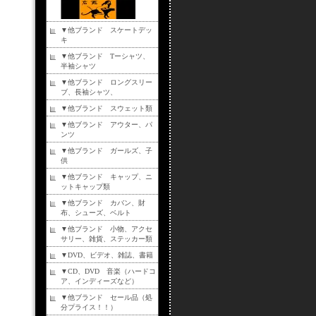
▼他ブランド スケートデッ
キ
▼他ブランド Tーシャツ、
半袖シャツ
▼他ブランド ロングスリー
ブ、長袖シャツ、
▼他ブランド スウェット類
▼他ブランド アウター、パ
ンツ
▼他ブランド ガールズ、子
供
▼他ブランド キャップ、ニ
ットキャップ類
▼他ブランド カバン、財
布、シューズ、ベルト
▼他ブランド 小物、アクセ
サリー、雑貨、ステッカー類
▼DVD、ビデオ、雑誌、書籍
▼CD、DVD 音楽（ハードコ
ア、インディーズなど）
▼他ブランド セール品（処
分プライス！！）