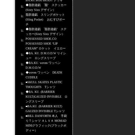
BA.KU.BOG BEAST デッキ
◆脂肪遊戯 `脂‘ ステッカー
(Sixty Sixx デザイン）
脂肪遊戯 スリングポケット
(Sling Pocket) おむすびポー
チ
◆脂肪遊戯 `脂肪遊戯‘ ステ
ッカー(Sixty Sixx デザイン）
POSSESSED SHOE.CO
POSSESSED SHOE “LIP
CREAM” ロケット イエロー
◆BA. KU. D.M.O.D.W リイシ
ュー ロングスリーブ
◆BA.KU. woven ワッペン
D.M.O.D.W
◆woven ワッペン DEATH
CUDDLE
■SKULL SKATES PLASTIC
THOUGHTS Tシャツ
◆BA. KU. (BARRIER
KULT)GAUZED INVISIBLE ロ
ングスリーブ
■BA.KU. (BARRIER KULT)
GAUZED INVISIBLE Tシャツ
■BILL DANFORTH 本人 手刷
りＴシャツ ＡＬＶＡ MOMAD
MINIグラフィック(ブラックボ
ディー）