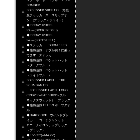
スノーボード コラボ １５４
BOMBER
POSSESSED SHOE.CO 海賊
版チャッカーズ スリップオ
ン (ブラックｘホワイト）
◆FRIDAY WHEEL
53mm(BROKEN DISH)
◆FRIDAY WHEEL
54mm(SOFT SHELL)
◆ステッカー DOOM SLED
◆脂肪遊戯 デブが調子に乗っ
てます ステッカー
◆脂肪遊戯 バケットハット
（ダークブルー）
◆脂肪遊戯 バケットハット
（ライトブルー）
POSSESSED LABEL THE
SCUMBAG CD
POSSESSED LABEL LOGO
CREW SWEAT SHIRTS(クルー
ネックスウェット） ブラック
◆脂肪遊戯 CLUBスポーツタオ
ル
◆HARDCORE ウインドブレ
イカー コーチジャケット
ロゴ ナイロンナップサック
（ブラック）
◆8.5"x32"(wb14.25")