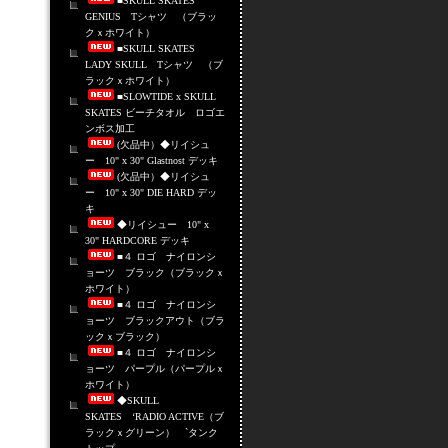
■SKULL SKATES
GENIUS Tシャツ （ブラッ
クｘホワイト）
■SKULL SKATES
LADY SKULL Tシャツ （ブ
ラックｘホワイト）
■SLOWTIDE x SKULL
SKATES ビーチタオル ロゴエ
ンボス加工
(欠品中）◆リイシュ
ー 10" x 30" Glastnost デッキ
(欠品中）◆リイシュ
ー 10" x 30" DIE HARD デッ
キ
◆リイシュー 10" x
30" HARDCORE デッキ
■４ ロゴ ナイロンシ
ョーツ ブラック（ブラックｘ
ホワイト）
■４ ロゴ ナイロンシ
ョーツ ブラックアウト（ブラ
ックｘブラック）
■４ ロゴ ナイロンシ
ョーツ パープル（パープルｘ
ホワイト）
◆SKULL
SKATES ‘RADIO ACTIVE（ブ
ラックｘグリーン） `タンク