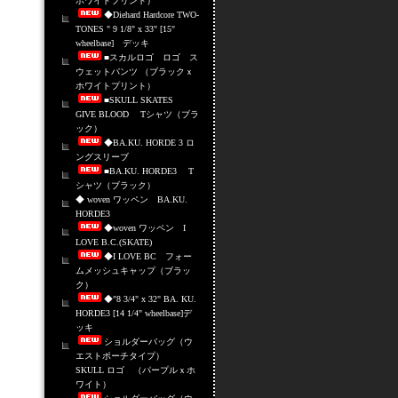
ホワイトプリント）
◆Diehard Hardcore TWO-
TONES " 9 1/8" x 33" [15"
wheelbase] デッキ
■スカルロゴ ロゴ ス
ウェットパンツ （ブラックｘ
ホワイトプリント）
■SKULL SKATES
GIVE BLOOD Tシャツ（ブラ
ック）
◆BA.KU. HORDE 3 ロ
ングスリーブ
■BA.KU. HORDE3 T
シャツ（ブラック）
◆ woven ワッペン BA.KU.
HORDE3
◆woven ワッペン I
LOVE B.C.(SKATE)
◆I LOVE BC フォー
ムメッシュキャップ（ブラッ
ク）
◆"8 3/4" x 32" BA. KU.
HORDE3 [14 1/4" wheelbase]デ
ッキ
ショルダーバッグ（ウ
エストポーチタイプ）
SKULL ロゴ （パープルｘホ
ワイト）