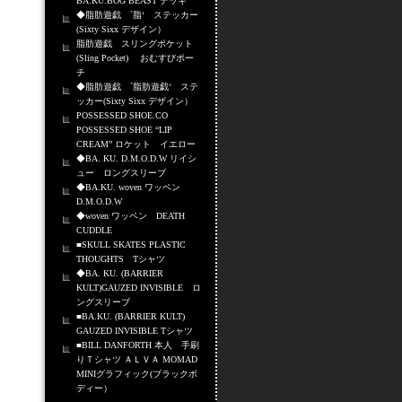
BA.KU.BOG BEAST デッキ
◆脂肪遊戯 `脂‘ ステッカー
(Sixty Sixx デザイン）
脂肪遊戯 スリングポケット
(Sling Pocket) おむすびポー
チ
◆脂肪遊戯 `脂肪遊戯‘ ステ
ッカー(Sixty Sixx デザイン）
POSSESSED SHOE.CO
POSSESSED SHOE “LIP
CREAM” ロケット イエロー
◆BA. KU. D.M.O.D.W リイシ
ュー ロングスリーブ
◆BA.KU. woven ワッペン
D.M.O.D.W
◆woven ワッペン DEATH
CUDDLE
■SKULL SKATES PLASTIC
THOUGHTS Tシャツ
◆BA. KU. (BARRIER
KULT)GAUZED INVISIBLE ロ
ングスリーブ
■BA.KU. (BARRIER KULT)
GAUZED INVISIBLE Tシャツ
■BILL DANFORTH 本人 手刷
りＴシャツ ＡＬＶＡ MOMAD
MINIグラフィック(ブラックボ
ディー）