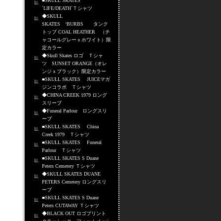
■SKULL SKATES
`LIFE/DEATH`Ｔシャツ
◆SKULL
SKATES ‘BURBS タンク
トップ COAL HEATHER （チ
ャコールグレーｘホワイト）限
定カラー
◆Skull Skates ロゴ Ｔシャ
ツ SUNSET ORANGE（オレ
ンジｘブラック）限定カラー
■SKULL SKATES JUICEマガ
ジンコラボ Ｔシャツ
◆CHINA CREEK 1979 ロング
スリーブ
◆Funeral Parlour ロングスリ
ーブ
■SKULL SKATES China
Creek 1979 Ｔシャツ
■SKULL SKATES Funeral
Parlour Ｔシャツ
■SKULL SKATES S Duane
Peters Cemetery Ｔシャツ
◆SKULL SKATES DUANE
PETERS Cemetery ロングスリ
ーブ
■SKULL SKATES S Duane
Peters CUTAWAY Ｔシャツ
◆BLACK OUT ロゴプリント