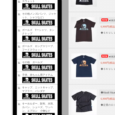
スウェット
その他メンズ(パンツ、ジャケ
ット、シャツなど）
■SK
6,900円(税込
ガールズ Tーシャツ、タン
◆ＳＫＵＬ
クトップ
ガールズ ロングスリーブ、
フードスウェット
■S
その他 ガールズ
6,900円(税込
◆ＳＫＵＬ
子供、赤ちゃん用アイテム
キャップ、ニットキャップ、
マフラー、バンダナ
◆Skull
6,900円(税込
キーホルダー、財布、水筒、
◆定番のロゴ
カバン、シューズ、ワッペ
ン、エプロン 小物など