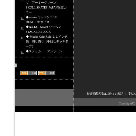
ツ（アーミーグリーン）
SKULL SKATES JAPAN限定カ
ラー
◆woven ワッペン‘LIFE
DEATH` 中サイズ
◆BA.KU. woven ワッペン
STACKED BLOCK
◆ Modus Grip Role １１インチ
幅 切り売り（中目なデッキテ
ープ）
◆ステッカー アンラーン
商品情報配信
特定商取引法に基づく表記
｜
支払
Copyright(C)