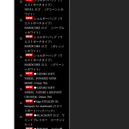
ショルダーバッグ（ウ
エストポーチタイプ）
SKULL ロゴ （グリーンｘホ
ワイト）
ショルダーバッグ（ウ
エストポーチタイプ）
HARDCORE ロゴ （パープル
ｘホワイト）
ショルダーバッグ（ウ
エストポーチタイプ）
HARDCORE ロゴ （オレンジ
ｘホワイト）
ショルダーバッグ（ウ
エストポーチタイプ）
HARDCORE ロゴ （グリーン
ｘホワイト）
◆SATORI SOFT
WHEEL -POWERD WITH
HEMP- 57mm 78A
◆SATORI SOFT
WHEEL -SATORI x BIGFOOT
CRUISER- 54mm 78A
■Vaga STEALTH 3G
backpack for skateboard (スケー
トボードバックパック）
◆BLACKOUT ロゴ ウ
インドブレイカー コーチジャ
ケット