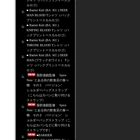
シャツ（バックプリントースカ
ルロゴ）
■ Barrier Kult (BA. KU.) DEER
MAN BLOOD Tシャツ（バック
プリントースカルロゴ）
■ Barrier Kult (BA. KU.)
KNIFING BLOOD Tシャツ（バ
ックプリントースカルロゴ）
■ Barrier Kult (BA. KU.)
THRONE BLOOD Tシャツ（バ
ックプリントースカルロゴ）
■ Barrier Kult (BA. KU.) DEER
MAN (ブラックホワイト） Tシ
ャツ（バックプリントースカル
ロゴ）
脂肪遊戯監修 Spice
Note ‘とある街の飲食店の食べ
物 その１ バージョン‘
ショルダーバッグストラップ
（こちらはカバンに取り付ける
ストラップ）
脂肪遊戯監修 Spice
Note ‘とある街の飲食店の食べ
物 その２ バージョン‘ シ
ョルダーバッグストラップ（こ
ちらはカバンなどに取り付ける
ストラップです）
■BARRIER