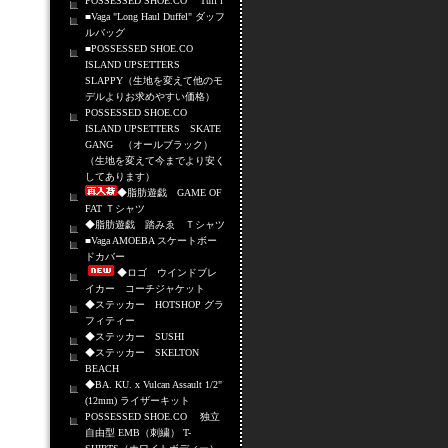
POSSESSED SHOE.CO Tuff i
■Vaga "Long Haul Duffel" ダッフ
ルバッグ
■POSSESSED SHOE.CO
ISLAND UPSETTERS
SLAPPY（生地を変えて他のモ
デルよりお求めやすい価格）
POSSESSED SHOE.CO
ISLAND UPSETTERS SKATE
GANG （オールブラック）
（生地を変えて今までより安く
してあります）
◆脂肪遊戯 GAME OF
FAT Ｔシャツ
◆脂肪遊戯 踏みゑ Ｔシャツ
■Vaga AMOEBA スケートボー
ドカバー
◆ロゴ ウインドブレ
イカー コーチジャケット
◆ステッカー HOTSHOP グラ
フィティー
◆ステッカー SUSHI
◆ステッカー SKELTON
BEACH
◆BA. KU. x Vulcan Assault 1/2"
(12mm) ライザーキット
POSSESSED SHOE.CO 独立
自由型 EMB（刺繍） T-