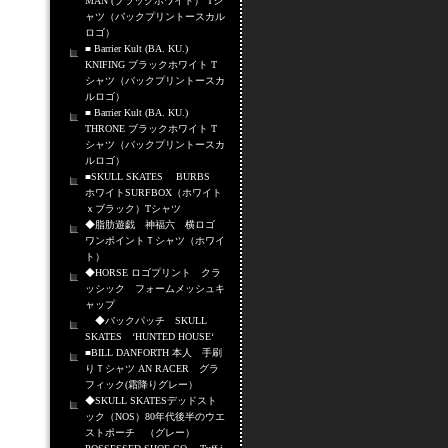
MAN (ブラックホワイト） Tシ
ャツ（バックプリントースカル
ロゴ）
■ Barrier Kult (BA. KU.)
KNIFING ブラックホワイト T
シャツ（バックプリントースカ
ルロゴ）
■ Barrier Kult (BA. KU.)
THRONE ブラックホワイト T
シャツ（バックプリントースカ
ルロゴ）
■SKULL SKATES BURBS
ホワイトSURFBOX（ホワイト
ｘブラック）Tシャツ
◆脂肪遊戯 神福六 横ロゴ
ワンポイントＴシャツ（ホワイ
ト）
◆HORSE ロゴプリント クラ
ッシック フォームメッシュキ
ャップ
◆バックパッチ SKULL
SKATES ‘HUNTED HOUSE‘
■BILL DANFORTH 本人 手刷
りＴシャツ AN RACER グラ
フィック(霜降りグレー）
◆SKULL SKATESデッドスト
ック（NOS）80年代後半のウエ
ストポーチ （グレー）