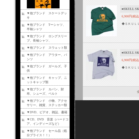
■SKULL 
▼他ブランド スケートデッ
6,900円(税込
キ
◆ＳＫＵＬ
▼他ブランド Tーシャツ、
半袖シャツ
▼他ブランド ロングスリー
ブ、長袖シャツ、
▼他ブランド スウェット類
■SKULL 
▼他ブランド アウター、パ
ンツ
6,900円(税込
▼他ブランド ガールズ、子
◆ＳＫＵＬ
供
▼他ブランド キャップ、ニ
ットキャップ類
▼他ブランド カバン、財
全
布、シューズ、ベルト
▼他ブランド 小物、アクセ
サリー、雑貨、ステッカー類
▼DVD、ビデオ、雑誌、書籍
▼CD、DVD 音楽（ハードコ
ア、インディーズなど）
▼他ブランド セール品（処
分プライス！！）