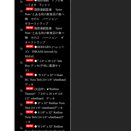
◆脂肪遊戯 デブが乗
ってます Tシャツ
脂肪遊戯監修 Spice
Note ‘とある街の飲食店の食べ
物 その１ バージョン‘
ギターストラップ
脂肪遊戯監修 Spice
Note ‘とある街の飲食店の食べ
物 その２ バージョン‘ ギ
ターストラップ
◆HERESIES (ヘレシー
ズ) THRASH Artwork by
MxExG
◆7 1/4" x 29 1/2" Wee
Boy デッキ(子供に最適サイ
ズ）
◆ "8 1/2" x 32" I Skate
BC Twin Tech [14 1/4" wheelbase]
デッキ
(欠品中）■"Redline
Thruster" - 7 3/4" x 29 1/4" [14
1/2" wheelbase] デッキ
◆ 8" x 32" Redline Twin
Tech [14 1/4" wheelbase]デッキ
◆ 8 1/8" x 32" Redline
Twin Tech [14 1/4" wheelbase]デ
ッキ
◆"8 1/4" x 32" Redline