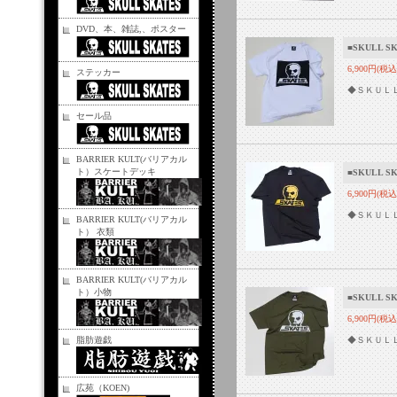
DVD、本、雑誌,、ポスター
■SKULL
6,900円(税込
ステッカー
◆ＳＫＵＬ
セール品
BARRIER KULT(バリアカル
ト）スケートデッキ
■SKULL
6,900円(税込
◆ＳＫＵＬ
BARRIER KULT(バリアカル
ト） 衣類
BARRIER KULT(バリアカル
ト）小物
■SKULL 
6,900円(税込
脂肪遊戯
◆ＳＫＵＬ
広苑（KOEN)