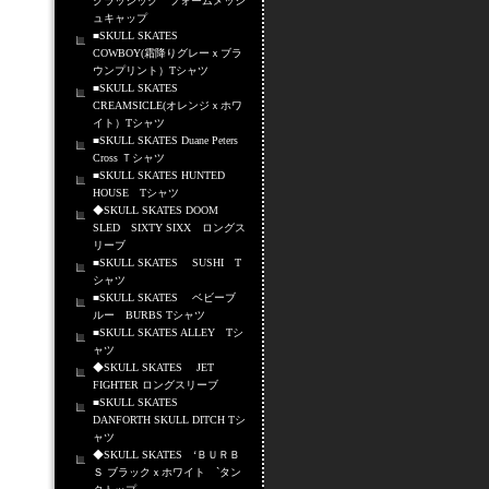
クラッシック フォームメッシ
ュキャップ
■SKULL SKATES
COWBOY(霜降りグレーｘブラ
ウンプリント）Tシャツ
■SKULL SKATES
CREAMSICLE(オレンジｘホワ
イト）Tシャツ
■SKULL SKATES Duane Peters
Cross Ｔシャツ
■SKULL SKATES HUNTED
HOUSE Tシャツ
◆SKULL SKATES DOOM
SLED SIXTY SIXX ロングス
リーブ
■SKULL SKATES SUSHI T
シャツ
■SKULL SKATES ベビーブ
ルー BURBS Tシャツ
■SKULL SKATES ALLEY Tシ
ャツ
◆SKULL SKATES JET
FIGHTER ロングスリーブ
■SKULL SKATES
DANFORTH SKULL DITCH Tシ
ャツ
◆SKULL SKATES ‘ＢＵＲＢ
Ｓ ブラックｘホワイト `タン