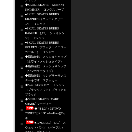
クトップ
◆SKULL SKATES MUTANT
SWIMMER ロングスリーブ
■SKULL SKATES BURBS
GRAPHITE（グレーｘグリー
ン） Tシャツ
■SKULL SKATES BURBS
RANGER (グリーンｘオレン
ジ） Tシャツ
■SKULL SKATES BURBS
GOLDEN（ブラックｘイエロー
ゴールド） Tシャツ
◆脂肪遊戯 メッシュキャップ
（ホワイトメッシュタイプ）
◆脂肪遊戯 メッシュキャップ
（ワンカラータイプ）
◆脂肪遊戯 キングサーモンス
テーキです ステッカー
◆Skull Skates ロゴ Ｔシャツ
（ブラックアウト）ブラックｘ
ブラック
◆SKULL SKATES `CARD
SHARK` フーディー
◆ "8 1/2" x 32"TWO-
TONES" [14 1/4" wheelbase]デッ
キ
■スカルロゴ ロゴ ス
ウェットパンツ （パープルｘ