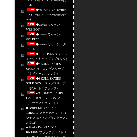
Twin Tech [14 1/4" wheelbase] デ
ッキ
◆"8 1/2" x 32" Redline
Twin Tech [14 1/4" wheelbase]デ
ッキ
◆woven ワッペン
WEE BOY
◆woven ワッペン
GOLFERS
◆woven ワッペン カ
セット
◆Small Patch フォーム
メッシュキャップ（ブラック）
◆SKULL SKATES
UNION 76 ロングスリーブ
（ネイビーｘオレンジ）
◆SKULL SKATES
SURF BOX ロングスリーブ
（ホワイトｘブラック）
■スカルロゴ SHIN
HACK スウェットパンツ
（ブラックｘホワイト）
■ Barrier Kult (BA. KU.)
THRONE ブラックホワイト T
シャツ（バックプリントースカ
ルロゴ）
■ Barrier Kult (BA. KU.)
KNIFING ブラックホワイト T