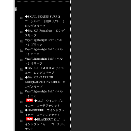
売れ筋商品
◆SKULL SKATES SURFロ
ゴ シルバー（霜降りグレー）
ロングスリーブ
◆BA. KU. Permafrost ロング
スリーブ
Vaga "Lightweight Belt"（ベル
ト）ブラック
Vaga "Lightweight Belt"（ベル
ト）カーキ
Vaga "Lightweight Belt"（ベル
ト）オリーブ
◆BA. KU. D.M.O.D.W リイシ
ュー ロングスリーブ
◆BA. KU. (BARRIER
KULT)GAUZED INVISIBLE ロ
ングスリーブ
Vaga "Lightweight Belt"（ベル
ト）モカ
◆ロゴ ウインドブレ
イカー コーチジャケット
◆HARDCORE ウインドブレ
イカー コーチジャケット
◆BLACKOUT ロゴ ウ
インドブレイカー コーチジャ
ケット