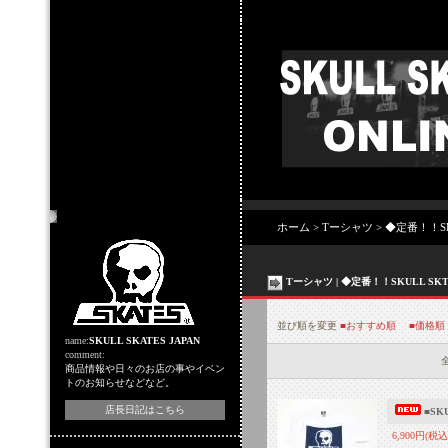
店主のコーナー
ホーム
>
Tーシャツ
>
◆定番！！SK
Tーシャツ | ◆定番！！SKULL SK
並び順を変更
■おすすめ順
■価格順
name:
SKULL SKATES JAPAN
comment:
全
商品情報や日々のお店の事やイベン
トのお知らせなどなど。
店長日記はこちら
■SK
6,900円(税込