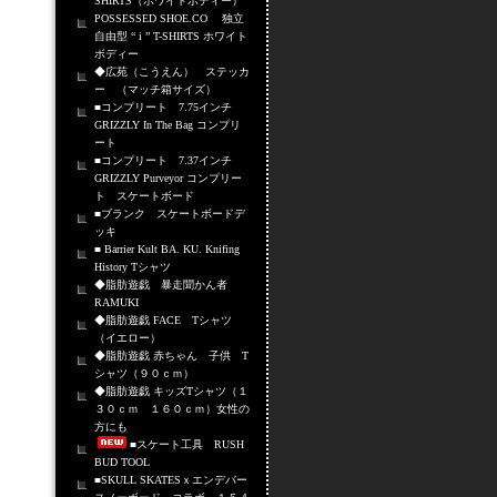
SHIRTS（ホワイトボディー）
POSSESSED SHOE.CO 独立
自由型 “ i ” T-SHIRTS ホワイト
ボディー
◆広苑（こうえん） ステッカ
ー （マッチ箱サイズ）
■コンプリート 7.75インチ
GRIZZLY In The Bag コンプリ
ート
■コンプリート 7.37インチ
GRIZZLY Purveyor コンプリー
ト スケートボード
■ブランク スケートボードデ
ッキ
■ Barrier Kult BA. KU. Knifing
History Tシャツ
◆脂肪遊戯 暴走聞かん者
RAMUKI
◆脂肪遊戯 FACE Tシャツ
（イエロー）
◆脂肪遊戯 赤ちゃん 子供 T
シャツ（９０ｃｍ）
◆脂肪遊戯 キッズTシャツ（１
３０ｃｍ １６０ｃｍ）女性の
方にも
■スケート工具 RUSH
BUD TOOL
■SKULL SKATESｘエンデバー