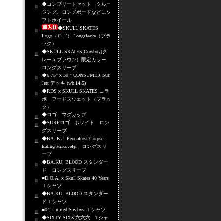
◆コンプリートセット クルー
ジング、ロングボードなどにソ
フトホイール
◆SKULL SKATES
Logo（ロゴ） Longsleeve（ブラ
ック）
◆SKULL SKATES Cowboy(グ
レーｘブラウン）限定カラー
ロングスリーブ
◆6.75" x 30 " CONSUMER Surf
Jett デッキ (wb 14.5)
◆RDS x SKULL SKATES コラ
ボ フードスウェット（ブラッ
ク）
◆ロゴ マグカップ
◆SURFロゴ ホワイト ロン
グスリーブ
◆BA. KU. Permafrost Corpse
Eating Hraesvelgr ロングスリ
ーブ
◆BA.KU. BLOOD スタンダー
ド ロングスリーブ
■D.O.A. x Skull Skates 40 Years
Ｔシャツ
◆BA.KU. BLOOD スタンダー
ドＴシャツ
■04 Limited Sazabys Ｔシャツ
◆SIXTY SIXX 六六六 Tシャ