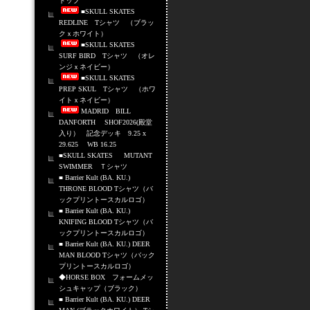
トップ
■SKULL SKATES
REDLINE Tシャツ （ブラッ
クｘホワイト）
■SKULL SKATES
SURF BIRD Tシャツ （オレ
ンジｘネイビー）
■SKULL SKATES
PREP SKUL Tシャツ （ホワ
イトｘネイビー）
MADRID BILL
DANFORTH SHOF2026(殿堂
入り） 記念デッキ 9.25 x
29.625 WB 16.25
■SKULL SKATES MUTANT
SWIMMER Ｔシャツ
■ Barrier Kult (BA. KU.)
THRONE BLOOD Tシャツ（バ
ックプリントースカルロゴ）
■ Barrier Kult (BA. KU.)
KNIFING BLOOD Tシャツ（バ
ックプリントースカルロゴ）
■ Barrier Kult (BA. KU.) DEER
MAN BLOOD Tシャツ（バック
プリントースカルロゴ）
◆HORSE BOX フォームメッ
シュキャップ（ブラック）
■ Barrier Kult (BA. KU.) DEER