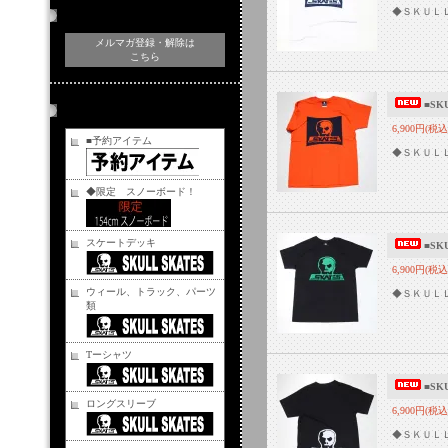
◆ＳＫＵＬ
メルマガ登録・解除
メルマガ登録・解除は
こちら
■SK
商品カテゴリー
6,900円(税込
■予約アイテム
◆ＳＫＵＬ
◆限定 スノーボード！
スケートデッキ
■SK
6,900円(税込
ウィール、トラック、パーツ
◆ＳＫＵＬ
類
Tーシャツ
■SK
ロングスリーブ
6,900円(税込
◆ＳＫＵＬ