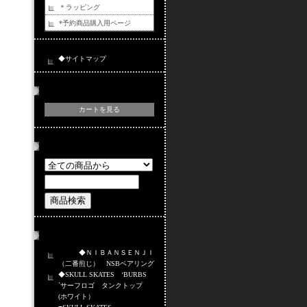
＊ラッピング
*予約商品購入用ページ
◆サイトマップ
カートの中身
カートを見る
商品検索
おすすめ商品
◆ＮＩＢＡＮＳＥＮＪＩ
（二番煎じ） NSBベアリング
◆SKULL SKATES ‘BURBS
`サーフロゴ タンクトップ
(ホワイト）