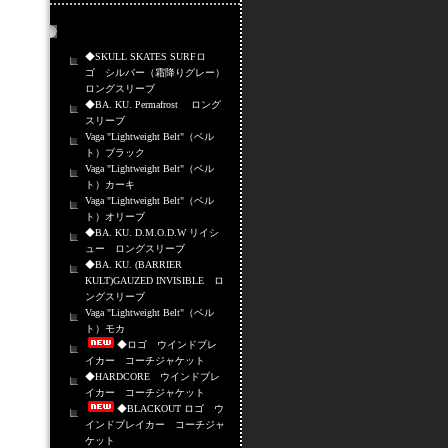
売れ筋商品
◆SKULL SKATES SURFロ
ゴ シルバー（霜降りグレー）
ロングスリーブ
◆BA. KU. Permafrost ロング
スリーブ
Vaga "Lightweight Belt"（ベル
ト）ブラック
Vaga "Lightweight Belt"（ベル
ト）カーキ
Vaga "Lightweight Belt"（ベル
ト）オリーブ
◆BA. KU. D.M.O.D.W リイシ
ュー ロングスリーブ
◆BA. KU. (BARRIER
KULT)GAUZED INVISIBLE ロ
ングスリーブ
Vaga "Lightweight Belt"（ベル
ト）モカ
◆ロゴ ウインドブレ
イカー コーチジャケット
◆HARDCORE ウインドブレ
イカー コーチジャケット
◆BLACKOUT ロゴ ウ
インドブレイカー コーチジャ
ケット