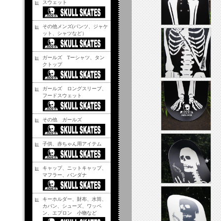
スウェット
その他メンズ(パンツ、ジャケ
ット、シャツなど）
ガールズ Tーシャツ、タン
クトップ
ガールズ ロングスリーブ、
フードスウェット
その他 ガールズ
子供、赤ちゃん用アイテム
キャップ、ニットキャップ、
マフラー、バンダナ
キーホルダー、財布、水筒、
カバン、シューズ、ワッペ
ン、エプロン 小物など