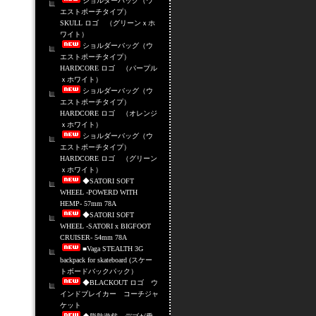
ショルダーバッグ（ウ
エストポーチタイプ）
SKULL ロゴ （グリーンｘホ
ワイト）
ショルダーバッグ（ウ
エストポーチタイプ）
HARDCORE ロゴ （パープル
ｘホワイト）
ショルダーバッグ（ウ
エストポーチタイプ）
HARDCORE ロゴ （オレンジ
ｘホワイト）
ショルダーバッグ（ウ
エストポーチタイプ）
HARDCORE ロゴ （グリーン
ｘホワイト）
◆SATORI SOFT
WHEEL -POWERD WITH
HEMP- 57mm 78A
◆SATORI SOFT
WHEEL -SATORI x BIGFOOT
CRUISER- 54mm 78A
■Vaga STEALTH 3G
backpack for skateboard (スケー
トボードバックパック）
◆BLACKOUT ロゴ ウ
インドブレイカー コーチジャ
ケット