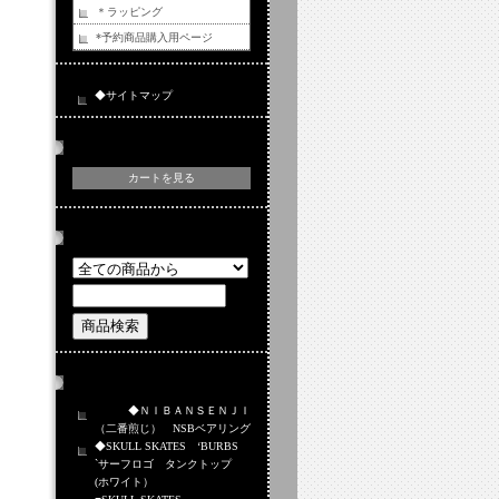
＊ラッピング
*予約商品購入用ページ
◆サイトマップ
カートの中身
カートを見る
商品検索
おすすめ商品
◆ＮＩＢＡＮＳＥＮＪＩ
（二番煎じ） NSBベアリング
◆SKULL SKATES ‘BURBS
`サーフロゴ タンクトップ
(ホワイト）