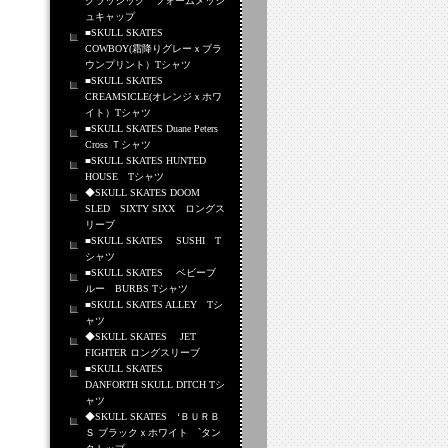
クラッシック フォームメッシ
ュキャップ
■SKULL SKATES
COWBOY(霜降りグレーｘブラ
ウンプリント）Tシャツ
■SKULL SKATES
CREAMSICLE(オレンジｘホワ
イト）Tシャツ
■SKULL SKATES Duane Peters
Cross Ｔシャツ
■SKULL SKATES HUNTED
HOUSE Tシャツ
◆SKULL SKATES DOOM
SLED SIXTY SIXX ロングス
リーブ
■SKULL SKATES SUSHI T
シャツ
■SKULL SKATES ベビーブ
ルー BURBS Tシャツ
■SKULL SKATES ALLEY Tシ
ャツ
◆SKULL SKATES JET
FIGHTER ロングスリーブ
■SKULL SKATES
DANFORTH SKULL DITCH Tシ
ャツ
◆SKULL SKATES ‘ＢＵＲＢ
Ｓ ブラックｘホワイト `タン