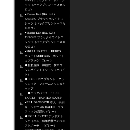
MAN (ブラックホワイト） Tシ
ャツ（バックプリントースカル
ロゴ）
■ Barrier Kult (BA. KU.)
KNIFING ブラックホワイト T
シャツ（バックプリントースカ
ルロゴ）
■ Barrier Kult (BA. KU.)
THRONE ブラックホワイト T
シャツ（バックプリントースカ
ルロゴ）
■SKULL SKATES BURBS
ホワイトSURFBOX（ホワイト
ｘブラック）Tシャツ
◆脂肪遊戯 神福六 横ロゴ
ワンポイントＴシャツ（ホワイ
ト）
◆HORSE ロゴプリント クラ
ッシック フォームメッシュキ
ャップ
◆バックパッチ SKULL
SKATES ‘HUNTED HOUSE‘
■BILL DANFORTH 本人 手刷
りＴシャツ AN RACER グラ
フィック(霜降りグレー）
◆SKULL SKATESデッドスト
ック（NOS）80年代後半のウエ
ストポーチ （グレー）