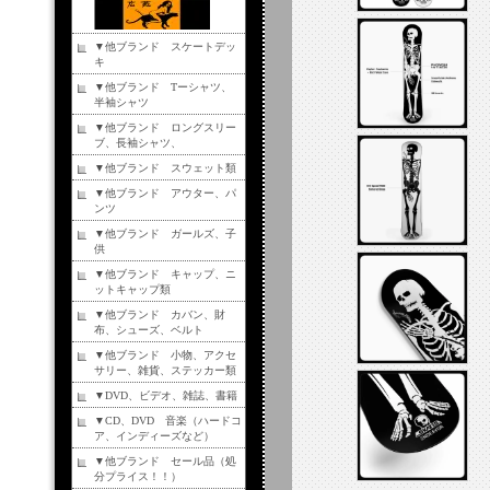
▼他ブランド スケートデッ
キ
▼他ブランド Tーシャツ、
半袖シャツ
▼他ブランド ロングスリー
ブ、長袖シャツ、
▼他ブランド スウェット類
▼他ブランド アウター、パ
ンツ
▼他ブランド ガールズ、子
供
▼他ブランド キャップ、ニ
ットキャップ類
▼他ブランド カバン、財
布、シューズ、ベルト
▼他ブランド 小物、アクセ
サリー、雑貨、ステッカー類
▼DVD、ビデオ、雑誌、書籍
▼CD、DVD 音楽（ハードコ
ア、インディーズなど）
▼他ブランド セール品（処
分プライス！！）