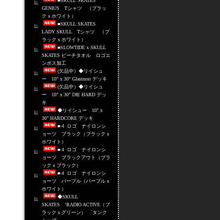
■SKULL SKATES
GENIUS Tシャツ （ブラッ
クｘホワイト）
■SKULL SKATES
LADY SKULL Tシャツ （ブ
ラックｘホワイト）
■SLOWTIDE x SKULL
SKATES ビーチタオル ロゴエ
ンボス加工
(欠品中）◆リイシュ
ー 10" x 30" Glastnost デッキ
(欠品中）◆リイシュ
ー 10" x 30" DIE HARD デッ
キ
◆リイシュー 10" x
30" HARDCORE デッキ
■４ ロゴ ナイロンシ
ョーツ ブラック（ブラックｘ
ホワイト）
■４ ロゴ ナイロンシ
ョーツ ブラックアウト（ブラ
ックｘブラック）
■４ ロゴ ナイロンシ
ョーツ パープル（パープルｘ
ホワイト）
◆SKULL
SKATES ‘RADIO ACTIVE（ブ
ラックｘグリーン） `タンク