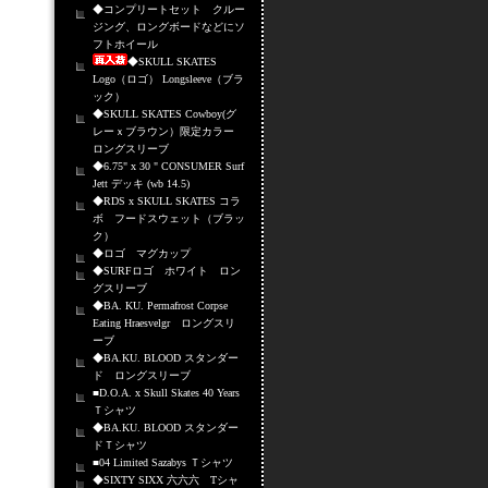
◆コンプリートセット クルー
ジング、ロングボードなどにソ
フトホイール
◆SKULL SKATES
Logo（ロゴ） Longsleeve（ブラ
ック）
◆SKULL SKATES Cowboy(グ
レーｘブラウン）限定カラー
ロングスリーブ
◆6.75" x 30 " CONSUMER Surf
Jett デッキ (wb 14.5)
◆RDS x SKULL SKATES コラ
ボ フードスウェット（ブラッ
ク）
◆ロゴ マグカップ
◆SURFロゴ ホワイト ロン
グスリーブ
◆BA. KU. Permafrost Corpse
Eating Hraesvelgr ロングスリ
ーブ
◆BA.KU. BLOOD スタンダー
ド ロングスリーブ
■D.O.A. x Skull Skates 40 Years
Ｔシャツ
◆BA.KU. BLOOD スタンダー
ドＴシャツ
■04 Limited Sazabys Ｔシャツ
◆SIXTY SIXX 六六六 Tシャ