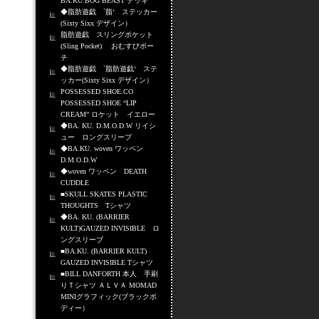
BA.KU.BOG BEAST デッキ
◆脂肪遊戯 `脂‘ ステッカー
(Sixty Sixx デザイン）
脂肪遊戯 スリングポケット
(Sling Pocket) おむすびポー
チ
◆脂肪遊戯 `脂肪遊戯‘ ステ
ッカー(Sixty Sixx デザイン）
POSSESSED SHOE.CO
POSSESSED SHOE “LIP
CREAM” ロケット イエロー
◆BA. KU. D.M.O.D.W リイシ
ュー ロングスリーブ
◆BA.KU. woven ワッペン
D.M.O.D.W
◆woven ワッペン DEATH
CUDDLE
■SKULL SKATES PLASTIC
THOUGHTS Tシャツ
◆BA. KU. (BARRIER
KULT)GAUZED INVISIBLE ロ
ングスリーブ
■BA.KU. (BARRIER KULT)
GAUZED INVISIBLE Tシャツ
■BILL DANFORTH 本人 手刷
りＴシャツ ＡＬＶＡ MOMAD
MINIグラフィック(ブラックボ
ディー）