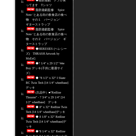
◆脂肪遊戯 デブが乗
ってます Tシャツ
脂肪遊戯監修 Spice
Note ‘とある街の飲食店の食べ
物 その１ バージョン‘
ギターストラップ
脂肪遊戯監修 Spice
Note ‘とある街の飲食店の食べ
物 その２ バージョン‘ ギ
ターストラップ
◆HERESIES (ヘレシー
ズ) THRASH Artwork by
MxExG
◆7 1/4" x 29 1/2" Wee
Boy デッキ(子供に最適サイ
ズ）
◆ "8 1/2" x 32" I Skate
BC Twin Tech [14 1/4" wheelbase]
デッキ
(欠品中）■"Redline
Thruster" - 7 3/4" x 29 1/4" [14
1/2" wheelbase] デッキ
◆ 8" x 32" Redline Twin
Tech [14 1/4" wheelbase]デッキ
◆ 8 1/8" x 32" Redline
Twin Tech [14 1/4" wheelbase]デ
ッキ
◆"8 1/4" x 32" Redline