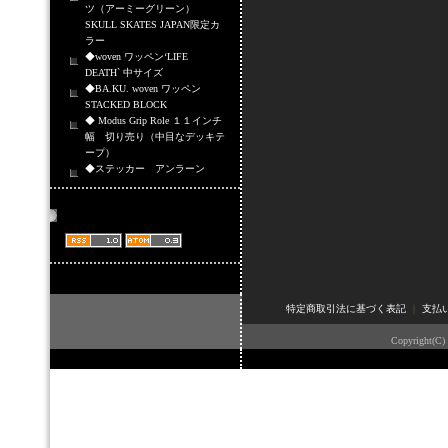
ツ（アーミーグリーン）
SKULL SKATES JAPAN限定カ
ラー
◆woven ワッペン‘LIFE
DEATH` 中サイズ
◆BA.KU. woven ワッペン
STACKED BLOCK
◆ Modus Grip Role １１インチ
幅 切り売り（中目なデッキテ
ープ）
◆ステッカー アンラーン
商品情報配信
特定商取引法に基づく表記
｜
支払
Copyright(C)