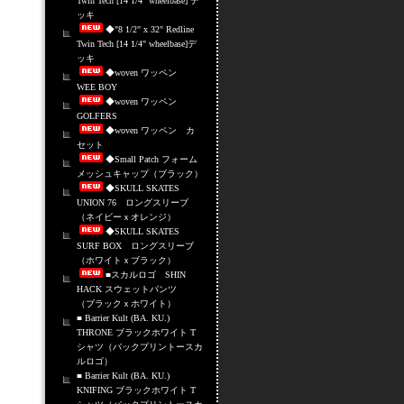
Twin Tech [14 1/4" wheelbase] デ
ッキ
◆"8 1/2" x 32" Redline
Twin Tech [14 1/4" wheelbase]デ
ッキ
◆woven ワッペン
WEE BOY
◆woven ワッペン
GOLFERS
◆woven ワッペン カ
セット
◆Small Patch フォーム
メッシュキャップ（ブラック）
◆SKULL SKATES
UNION 76 ロングスリーブ
（ネイビーｘオレンジ）
◆SKULL SKATES
SURF BOX ロングスリーブ
（ホワイトｘブラック）
■スカルロゴ SHIN
HACK スウェットパンツ
（ブラックｘホワイト）
■ Barrier Kult (BA. KU.)
THRONE ブラックホワイト T
シャツ（バックプリントースカ
ルロゴ）
■ Barrier Kult (BA. KU.)
KNIFING ブラックホワイト T