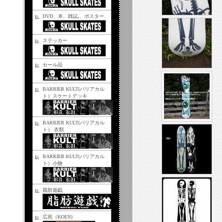
DVD、本、雑誌,、ポスター
ステッカー
セール品
BARRIER KULT(バリアカル
ト）スケートデッキ
BARRIER KULT(バリアカル
ト） 衣類
BARRIER KULT(バリアカル
ト）小物
脂肪遊戯
広苑（KOEN)