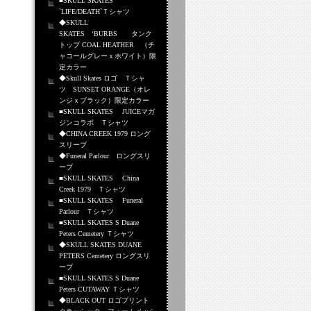
■SKULL SKATES
`LIFE/DEATH`Ｔシャツ
◆SKULL
SKATES ‘BURBS タンク
トップ COAL HEATHER （チ
ャコールグレーｘホワイト）限
定カラー
◆Skull Skates ロゴ Ｔシャ
ツ SUNSET ORANGE（オレ
ンジｘブラック）限定カラー
■SKULL SKATES JUICEマガ
ジンコラボ Ｔシャツ
◆CHINA CREEK 1979 ロング
スリーブ
◆Funeral Parlour ロングスリ
ーブ
■SKULL SKATES China
Creek 1979 Ｔシャツ
■SKULL SKATES Funeral
Parlour Ｔシャツ
■SKULL SKATES S Duane
Peters Cemetery Ｔシャツ
◆SKULL SKATES DUANE
PETERS Cemetery ロングスリ
ーブ
■SKULL SKATES S Duane
Peters CUTAWAY Ｔシャツ
◆BLACK OUT ロゴプリント