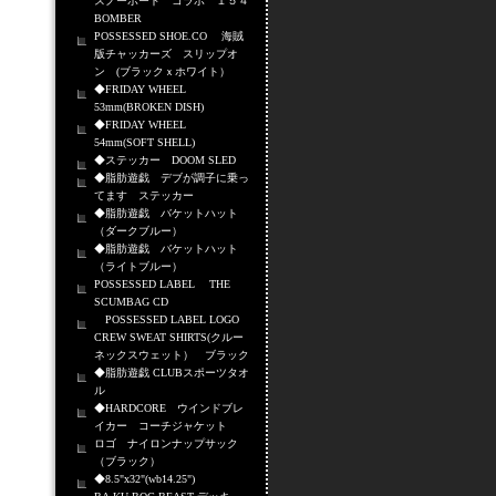
スノーボード コラボ １５４
BOMBER
POSSESSED SHOE.CO 海賊
版チャッカーズ スリップオ
ン (ブラックｘホワイト）
◆FRIDAY WHEEL
53mm(BROKEN DISH)
◆FRIDAY WHEEL
54mm(SOFT SHELL)
◆ステッカー DOOM SLED
◆脂肪遊戯 デブが調子に乗っ
てます ステッカー
◆脂肪遊戯 バケットハット
（ダークブルー）
◆脂肪遊戯 バケットハット
（ライトブルー）
POSSESSED LABEL THE
SCUMBAG CD
POSSESSED LABEL LOGO
CREW SWEAT SHIRTS(クルー
ネックスウェット） ブラック
◆脂肪遊戯 CLUBスポーツタオ
ル
◆HARDCORE ウインドブレ
イカー コーチジャケット
ロゴ ナイロンナップサック
（ブラック）
◆8.5"x32"(wb14.25")