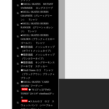
クトップ
◆SKULL SKATES MUTANT
SWIMMER ロングスリーブ
■SKULL SKATES BURBS
GRAPHITE（グレーｘグリー
ン） Tシャツ
■SKULL SKATES BURBS
RANGER (グリーンｘオレン
ジ） Tシャツ
■SKULL SKATES BURBS
GOLDEN（ブラックｘイエロー
ゴールド） Tシャツ
◆脂肪遊戯 メッシュキャップ
（ホワイトメッシュタイプ）
◆脂肪遊戯 メッシュキャップ
（ワンカラータイプ）
◆脂肪遊戯 キングサーモンス
テーキです ステッカー
◆Skull Skates ロゴ Ｔシャツ
（ブラックアウト）ブラックｘ
ブラック
◆SKULL SKATES `CARD
SHARK` フーディー
◆ "8 1/2" x 32"TWO-
TONES" [14 1/4" wheelbase]デッ
キ
■スカルロゴ ロゴ ス
ウェットパンツ （パープルｘ