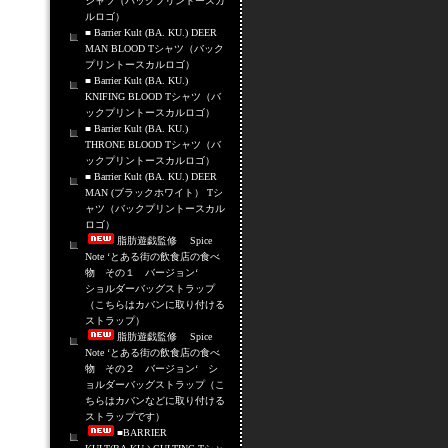
シャツ（バックプリントースカ
ルロゴ）
■ Barrier Kult (BA. KU.) DEER
MAN BLOOD Tシャツ（バック
プリントースカルロゴ）
■ Barrier Kult (BA. KU.)
KNIFING BLOOD Tシャツ（バ
ックプリントースカルロゴ）
■ Barrier Kult (BA. KU.)
THRONE BLOOD Tシャツ（バ
ックプリントースカルロゴ）
■ Barrier Kult (BA. KU.) DEER
MAN (ブラックホワイト） Tシ
ャツ（バックプリントースカル
ロゴ）
脂肪遊戯監修 Spice
Note ‘とある街の飲食店の食べ
物 その１ バージョン‘
ショルダーバッグストラップ
（こちらはカバンに取り付ける
ストラップ）
脂肪遊戯監修 Spice
Note ‘とある街の飲食店の食べ
物 その２ バージョン‘ シ
ョルダーバッグストラップ（こ
ちらはカバンなどに取り付ける
ストラップです）
■BARRIER