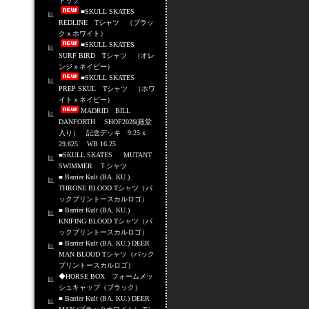
トップ
■SKULL SKATES
REDLINE Tシャツ （ブラッ
クｘホワイト）
■SKULL SKATES
SURF BIRD Tシャツ （オレ
ンジｘネイビー）
■SKULL SKATES
PREP SKUL Tシャツ （ホワ
イトｘネイビー）
MADRID BILL
DANFORTH SHOF2026(殿堂
入り） 記念デッキ 9.25 x
29.625 WB 16.25
■SKULL SKATES MUTANT
SWIMMER Ｔシャツ
■ Barrier Kult (BA. KU.)
THRONE BLOOD Tシャツ（バ
ックプリントースカルロゴ）
■ Barrier Kult (BA. KU.)
KNIFING BLOOD Tシャツ（バ
ックプリントースカルロゴ）
■ Barrier Kult (BA. KU.) DEER
MAN BLOOD Tシャツ（バック
プリントースカルロゴ）
◆HORSE BOX フォームメッ
シュキャップ（ブラック）
■ Barrier Kult (BA. KU.) DEER