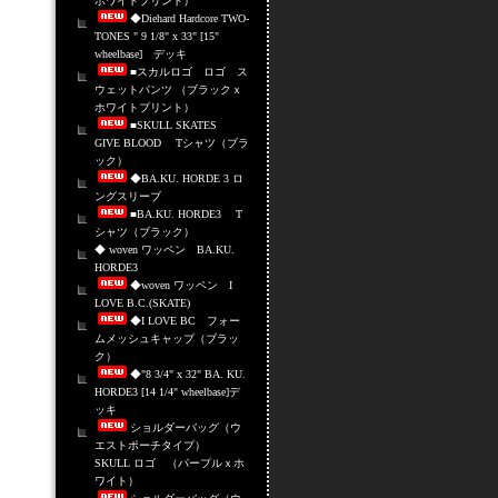
ホワイトプリント）
◆Diehard Hardcore TWO-
TONES " 9 1/8" x 33" [15"
wheelbase] デッキ
■スカルロゴ ロゴ ス
ウェットパンツ （ブラックｘ
ホワイトプリント）
■SKULL SKATES
GIVE BLOOD Tシャツ（ブラ
ック）
◆BA.KU. HORDE 3 ロ
ングスリーブ
■BA.KU. HORDE3 T
シャツ（ブラック）
◆ woven ワッペン BA.KU.
HORDE3
◆woven ワッペン I
LOVE B.C.(SKATE)
◆I LOVE BC フォー
ムメッシュキャップ（ブラッ
ク）
◆"8 3/4" x 32" BA. KU.
HORDE3 [14 1/4" wheelbase]デ
ッキ
ショルダーバッグ（ウ
エストポーチタイプ）
SKULL ロゴ （パープルｘホ
ワイト）