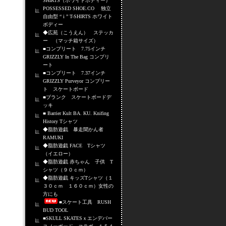
SHIRTS（ホワイトボディー）
POSSESSED SHOE.CO 独立
自由型 “ i ” T-SHIRTS ホワイト
ボディー
◆広苑（こうえん） ステッカ
ー （マッチ箱サイズ）
■コンプリート 7.75インチ
GRIZZLY In The Bag コンプリ
ート
■コンプリート 7.37インチ
GRIZZLY Purveyor コンプリー
ト スケートボード
■ブランク スケートボードデ
ッキ
■ Barrier Kult BA. KU. Knifing
History Tシャツ
◆脂肪遊戯 暴走聞かん者
RAMUKI
◆脂肪遊戯 FACE Tシャツ
（イエロー）
◆脂肪遊戯 赤ちゃん 子供 T
シャツ（９０ｃｍ）
◆脂肪遊戯 キッズTシャツ（１
３０ｃｍ １６０ｃｍ）女性の
方にも
■スケート工具 RUSH
BUD TOOL
■SKULL SKATESｘエンデバー