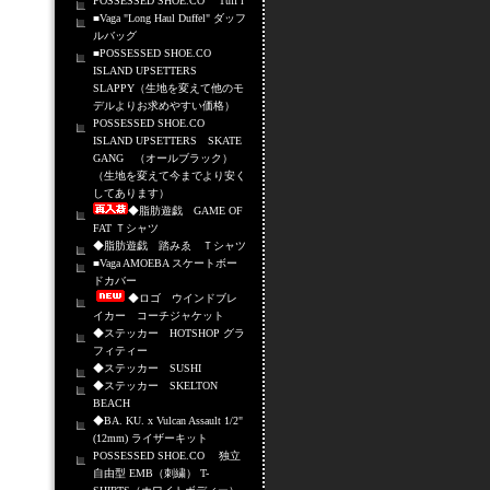
POSSESSED SHOE.CO Tuff i
■Vaga "Long Haul Duffel" ダッフ
ルバッグ
■POSSESSED SHOE.CO
ISLAND UPSETTERS
SLAPPY（生地を変えて他のモ
デルよりお求めやすい価格）
POSSESSED SHOE.CO
ISLAND UPSETTERS SKATE
GANG （オールブラック）
（生地を変えて今までより安く
してあります）
◆脂肪遊戯 GAME OF
FAT Ｔシャツ
◆脂肪遊戯 踏みゑ Ｔシャツ
■Vaga AMOEBA スケートボー
ドカバー
◆ロゴ ウインドブレ
イカー コーチジャケット
◆ステッカー HOTSHOP グラ
フィティー
◆ステッカー SUSHI
◆ステッカー SKELTON
BEACH
◆BA. KU. x Vulcan Assault 1/2"
(12mm) ライザーキット
POSSESSED SHOE.CO 独立
自由型 EMB（刺繍） T-