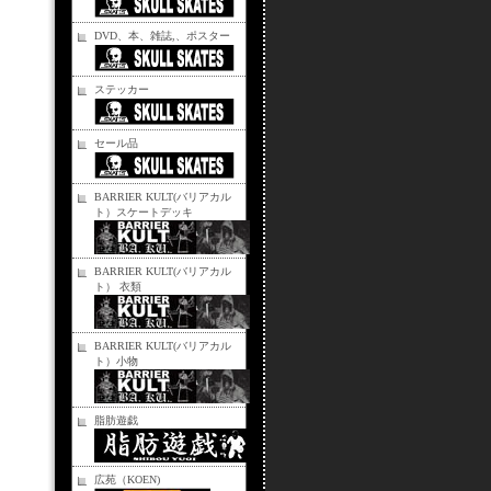
DVD、本、雑誌,、ポスター
ステッカー
セール品
BARRIER KULT(バリアカル
ト）スケートデッキ
BARRIER KULT(バリアカル
ト） 衣類
BARRIER KULT(バリアカル
ト）小物
脂肪遊戯
広苑（KOEN)