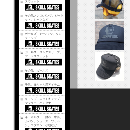
スウェット
その他メンズ(パンツ、ジャケ
ット、シャツなど）
ガールズ Tーシャツ、タン
クトップ
ガールズ ロングスリーブ、
フードスウェット
その他 ガールズ
子供、赤ちゃん用アイテム
キャップ、ニットキャップ、
マフラー、バンダナ
キーホルダー、財布、水筒、
カバン、シューズ、ワッペ
ン、エプロン 小物など