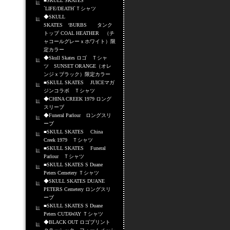
■SKULL SKATES
`LIFE/DEATH`Ｔシャツ
◆SKULL
SKATES ‘BURBS タンク
トップ COAL HEATHER （チ
ャコールグレーｘホワイト）限
定カラー
◆Skull Skates ロゴ Ｔシャ
ツ SUNSET ORANGE（オレ
ンジｘブラック）限定カラー
■SKULL SKATES JUICEマガ
ジンコラボ Ｔシャツ
◆CHINA CREEK 1979 ロング
スリーブ
◆Funeral Parlour ロングスリ
ーブ
■SKULL SKATES China
Creek 1979 Ｔシャツ
■SKULL SKATES Funeral
Parlour Ｔシャツ
■SKULL SKATES S Duane
Peters Cemetery Ｔシャツ
◆SKULL SKATES DUANE
PETERS Cemetery ロングスリ
ーブ
■SKULL SKATES S Duane
Peters CUTAWAY Ｔシャツ
◆BLACK OUT ロゴプリント