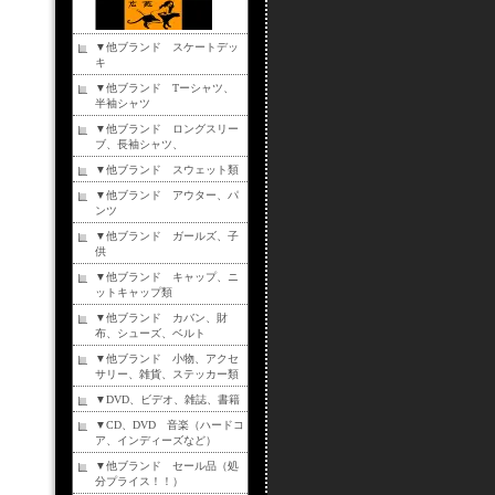
▼他ブランド スケートデッ
キ
▼他ブランド Tーシャツ、
半袖シャツ
▼他ブランド ロングスリー
ブ、長袖シャツ、
▼他ブランド スウェット類
▼他ブランド アウター、パ
ンツ
▼他ブランド ガールズ、子
供
▼他ブランド キャップ、ニ
ットキャップ類
▼他ブランド カバン、財
布、シューズ、ベルト
▼他ブランド 小物、アクセ
サリー、雑貨、ステッカー類
▼DVD、ビデオ、雑誌、書籍
▼CD、DVD 音楽（ハードコ
ア、インディーズなど）
▼他ブランド セール品（処
分プライス！！）