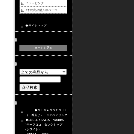
＊ラッピング
*予約商品購入用ページ
◆サイトマップ
カートの中身
カートを見る
商品検索
おすすめ商品
◆ＮＩＢＡＮＳＥＮＪＩ
（二番煎じ） NSBベアリング
◆SKULL SKATES ‘BURBS
`サーフロゴ タンクトップ
(ホワイト）