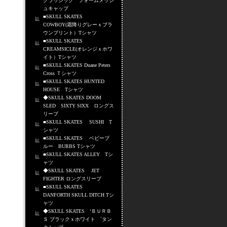
クラッシック フォームメッシ
ュキャップ
■SKULL SKATES
COWBOY(霜降りグレーｘブラ
ウンプリント）Tシャツ
■SKULL SKATES
CREAMSICLE(オレンジｘホワ
イト）Tシャツ
■SKULL SKATES Duane Peters
Cross Ｔシャツ
■SKULL SKATES HUNTED
HOUSE Tシャツ
◆SKULL SKATES DOOM
SLED SIXTY SIXX ロングス
リーブ
■SKULL SKATES SUSHI T
シャツ
■SKULL SKATES ベビーブ
ルー BURBS Tシャツ
■SKULL SKATES ALLEY Tシ
ャツ
◆SKULL SKATES JET
FIGHTER ロングスリーブ
■SKULL SKATES
DANFORTH SKULL DITCH Tシ
ャツ
◆SKULL SKATES ‘ＢＵＲＢ
Ｓ ブラックｘホワイト `タン