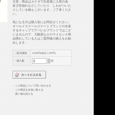
注意：商品はカナダで生産後に入荷の為
多少型崩れなどしていたり しわがついた
りしている物もございます。ご了承くださ
い。
気になる方は購入前にお問合せください。
オールドスクールスケートブランドの生産
するキャップでアパレルブランドではござ
いませんので 几帳面な人やライセンス商
品慣れしている人はご質問後の購入をお勧
めします。
・販売価格
6,900円(税込7,590円)
・購入数
個
・この商品について問い合わせる
・この商品を友達に教える
・買い物を続ける