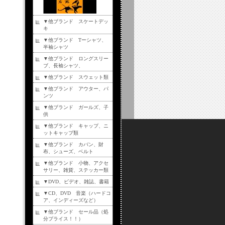
▼他ブランド スケートデッ
キ
▼他ブランド Tーシャツ、
半袖シャツ
▼他ブランド ロングスリー
ブ、長袖シャツ、
▼他ブランド スウェット類
▼他ブランド アウター、パ
ンツ
▼他ブランド ガールズ、子
供
▼他ブランド キャップ、ニ
ットキャップ類
▼他ブランド カバン、財
布、シューズ、ベルト
▼他ブランド 小物、アクセ
サリー、雑貨、ステッカー類
▼DVD、ビデオ、雑誌、書籍
▼CD、DVD 音楽（ハードコ
ア、インディーズなど）
▼他ブランド セール品（処
分プライス！！）