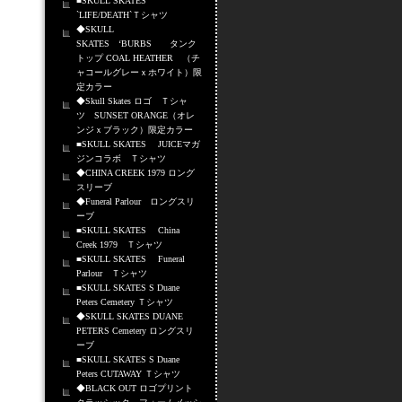
■SKULL SKATES
`LIFE/DEATH`Ｔシャツ
◆SKULL
SKATES ‘BURBS タンク
トップ COAL HEATHER （チ
ャコールグレーｘホワイト）限
定カラー
◆Skull Skates ロゴ Ｔシャ
ツ SUNSET ORANGE（オレ
ンジｘブラック）限定カラー
■SKULL SKATES JUICEマガ
ジンコラボ Ｔシャツ
◆CHINA CREEK 1979 ロング
スリーブ
◆Funeral Parlour ロングスリ
ーブ
■SKULL SKATES China
Creek 1979 Ｔシャツ
■SKULL SKATES Funeral
Parlour Ｔシャツ
■SKULL SKATES S Duane
Peters Cemetery Ｔシャツ
◆SKULL SKATES DUANE
PETERS Cemetery ロングスリ
ーブ
■SKULL SKATES S Duane
Peters CUTAWAY Ｔシャツ
◆BLACK OUT ロゴプリント