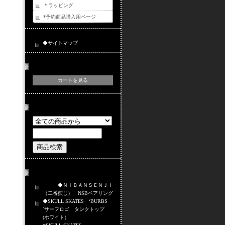
＊ラッピング
*予約商品購入用ページ
◆サイトマップ
カートの中身
カートを見る
商品検索
おすすめ商品
◆ＮＩＢＡＮＳＥＮＪＩ
（二番煎じ） NSBベアリング
◆SKULL SKATES ‘BURBS
`サーフロゴ タンクトップ
(ホワイト）