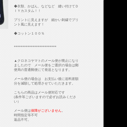
◆衣類、かばん、などなど 縫い付けてＤ
ＩＹカスタム！！
プリントに見えますが 細かい刺繍でプリ
ント風に見えます！
◆コットン１００％
*************************
▲クロネコヤマトのメール便が廃止になり
ましたので メール便をご選択の場合は郵
便局の普通郵便にて発送となります。
メール便の場合は お支払い後に送料差額
分を減額して処理させていただきます。
こちらの商品はメール便対応です
(条件等ございますので必ずお読みくださ
い）
メール便は
保障がございません
。
時間指定等不可
返品不可。