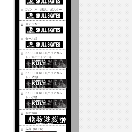
DVD、本、雑誌,、ポスター
ステッカー
セール品
BARRIER KULT(バリアカル
ト）スケートデッキ
BARRIER KULT(バリアカル
ト） 衣類
BARRIER KULT(バリアカル
ト）小物
脂肪遊戯
広苑（KOEN)