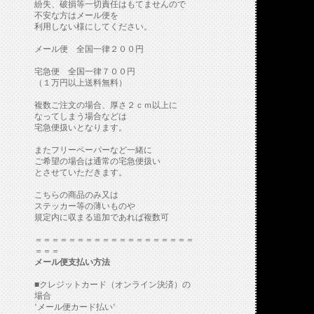
紛失、破損等一切責任はもてませんので
不安な方はメール便を
利用しない様にしてください。
メール便 全国一律２００円
宅急便 全国一律７００円
（１万円以上送料無料）
複数ご注文の場合、厚さ２ｃｍ以上に
なってしまう場合などは
宅急便扱いとなります。
またフリーペーパーなど一緒に
ご希望の場合は通常の宅急便扱い
とさせていただきます。
こちらの商品のみ又は
ステッカー等の薄いものや
規定内に収まる追加であれば複数可
＝＝＝＝＝＝＝＝＝＝＝＝＝＝＝＝＝＝＝
＝＝＝
メール便支払い方法
■クレジットカード（オンライン決済）の
場合
‘メール便カード払い‘