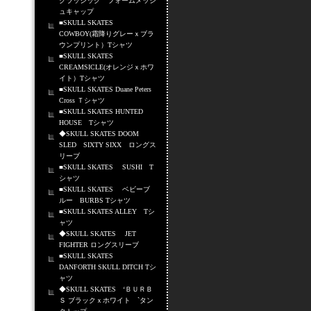
クラッシック フォームメッシ
ュキャップ
■SKULL SKATES
COWBOY(霜降りグレーｘブラ
ウンプリント）Tシャツ
■SKULL SKATES
CREAMSICLE(オレンジｘホワ
イト）Tシャツ
■SKULL SKATES Duane Peters
Cross Ｔシャツ
■SKULL SKATES HUNTED
HOUSE Tシャツ
◆SKULL SKATES DOOM
SLED SIXTY SIXX ロングス
リーブ
■SKULL SKATES SUSHI T
シャツ
■SKULL SKATES ベビーブ
ルー BURBS Tシャツ
■SKULL SKATES ALLEY Tシ
ャツ
◆SKULL SKATES JET
FIGHTER ロングスリーブ
■SKULL SKATES
DANFORTH SKULL DITCH Tシ
ャツ
◆SKULL SKATES ‘ＢＵＲＢ
Ｓ ブラックｘホワイト `タン