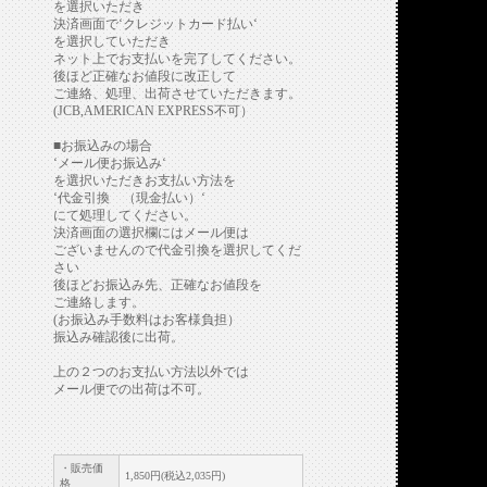
を選択いただき
決済画面で‘クレジットカード払い‘
を選択していただき
ネット上でお支払いを完了してください。
後ほど正確なお値段に改正して
ご連絡、処理、出荷させていただきます。
(JCB,AMERICAN EXPRESS不可）
■お振込みの場合
‘メール便お振込み‘
を選択いただきお支払い方法を
‘代金引換 （現金払い）‘
にて処理してください。
決済画面の選択欄にはメール便は
ございませんので代金引換を選択してくだ
さい
後ほどお振込み先、正確なお値段を
ご連絡します。
(お振込み手数料はお客様負担）
振込み確認後に出荷。
上の２つのお支払い方法以外では
メール便での出荷は不可。
・販売価
1,850円(税込2,035円)
格