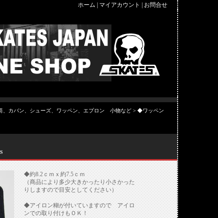
ホーム
|
マイアカウント
|
お問合せ
筒、カバン、シューズ、ワッペン、エプロン 小物など
>
◆ワッペン
S
◆約8.2ｃｍｘ約7.5ｃｍ
（商品により多少大きかったり小さかった
りしますので目安としてください）
◆アイロン糊が付いていますので アイロ
ンでの取り付けもＯＫ！