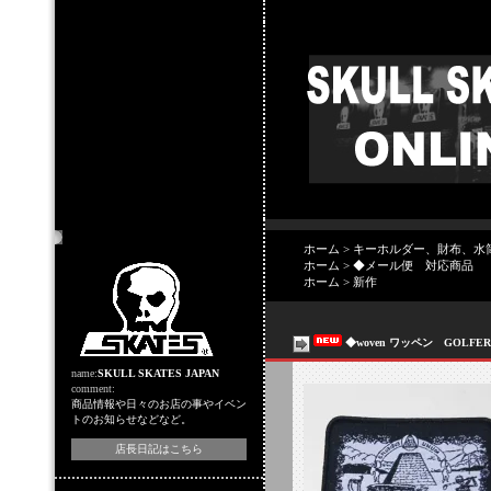
店主のコーナー
ホーム
>
キーホルダー、財布、水
ホーム
>
◆メール便 対応商品
ホーム
>
新作
◆woven ワッペン GOLFER
name:
SKULL SKATES JAPAN
comment:
商品情報や日々のお店の事やイベン
トのお知らせなどなど。
店長日記はこちら