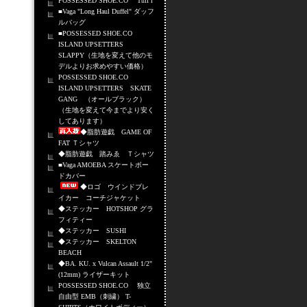
POSSESSED SHOE.CO Tuff i
■Vaga "Long Haul Duffel" ダッフ
ルバッグ
■POSSESSED SHOE.CO
ISLAND UPSETTERS
SLAPPY（生地を変えて他のモ
デルよりお求めやすい価格）
POSSESSED SHOE.CO
ISLAND UPSETTERS SKATE
GANG （オールブラック）
（生地を変えて今までより安く
してあります）
◆脂肪遊戯 GAME OF
FAT Ｔシャツ
◆脂肪遊戯 踏みゑ Ｔシャツ
■Vaga AMOEBA スケートボー
ドカバー
◆ロゴ ウインドブレ
イカー コーチジャケット
◆ステッカー HOTSHOP グラ
フィティー
◆ステッカー SUSHI
◆ステッカー SKELTON
BEACH
◆BA. KU. x Vulcan Assault 1/2"
(12mm) ライザーキット
POSSESSED SHOE.CO 独立
自由型 EMB（刺繍） T-