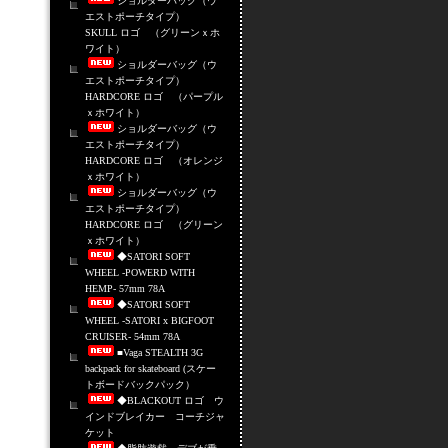
ショルダーバッグ（ウ
エストポーチタイプ）
SKULL ロゴ （グリーンｘホ
ワイト）
ショルダーバッグ（ウ
エストポーチタイプ）
HARDCORE ロゴ （パープル
ｘホワイト）
ショルダーバッグ（ウ
エストポーチタイプ）
HARDCORE ロゴ （オレンジ
ｘホワイト）
ショルダーバッグ（ウ
エストポーチタイプ）
HARDCORE ロゴ （グリーン
ｘホワイト）
◆SATORI SOFT
WHEEL -POWERD WITH
HEMP- 57mm 78A
◆SATORI SOFT
WHEEL -SATORI x BIGFOOT
CRUISER- 54mm 78A
■Vaga STEALTH 3G
backpack for skateboard (スケー
トボードバックパック）
◆BLACKOUT ロゴ ウ
インドブレイカー コーチジャ
ケット