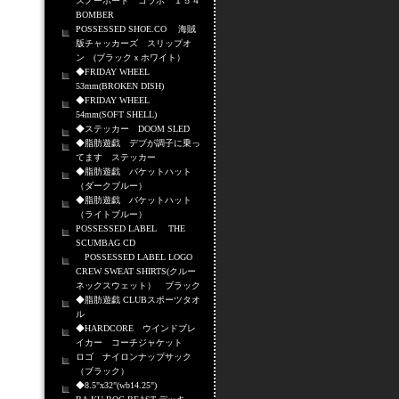
スノーボード コラボ １５４
BOMBER
POSSESSED SHOE.CO 海賊
版チャッカーズ スリップオ
ン (ブラックｘホワイト）
◆FRIDAY WHEEL
53mm(BROKEN DISH)
◆FRIDAY WHEEL
54mm(SOFT SHELL)
◆ステッカー DOOM SLED
◆脂肪遊戯 デブが調子に乗っ
てます ステッカー
◆脂肪遊戯 バケットハット
（ダークブルー）
◆脂肪遊戯 バケットハット
（ライトブルー）
POSSESSED LABEL THE
SCUMBAG CD
POSSESSED LABEL LOGO
CREW SWEAT SHIRTS(クルー
ネックスウェット） ブラック
◆脂肪遊戯 CLUBスポーツタオ
ル
◆HARDCORE ウインドブレ
イカー コーチジャケット
ロゴ ナイロンナップサック
（ブラック）
◆8.5"x32"(wb14.25")