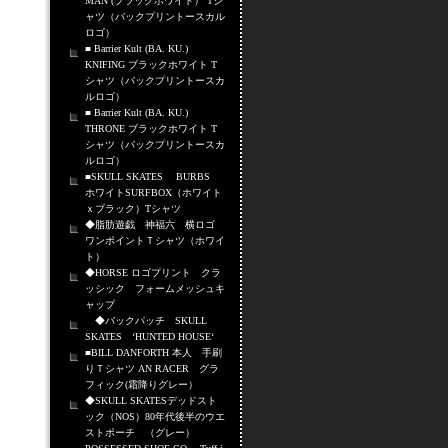
MAN (ブラックホワイト） Tシ
ャツ（バックプリントースカル
ロゴ）
■ Barrier Kult (BA. KU.)
KNIFING ブラックホワイト T
シャツ（バックプリントースカ
ルロゴ）
■ Barrier Kult (BA. KU.)
THRONE ブラックホワイト T
シャツ（バックプリントースカ
ルロゴ）
■SKULL SKATES BURBS
ホワイトSURFBOX（ホワイト
ｘブラック）Tシャツ
◆脂肪遊戯 神福六 横ロゴ
ワンポイントＴシャツ（ホワイ
ト）
◆HORSE ロゴプリント クラ
ッシック フォームメッシュキ
ャップ
◆バックパッチ SKULL
SKATES ‘HUNTED HOUSE‘
■BILL DANFORTH 本人 手刷
りＴシャツ AN RACER グラ
フィック(霜降りグレー）
◆SKULL SKATESデッドスト
ック（NOS）80年代後半のウエ
ストポーチ （グレー）