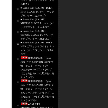
シャツ（バックプリントースカ
ルロゴ）
■ Barrier Kult (BA. KU.) DEER
MAN BLOOD Tシャツ（バック
プリントースカルロゴ）
■ Barrier Kult (BA. KU.)
KNIFING BLOOD Tシャツ（バ
ックプリントースカルロゴ）
■ Barrier Kult (BA. KU.)
THRONE BLOOD Tシャツ（バ
ックプリントースカルロゴ）
■ Barrier Kult (BA. KU.) DEER
MAN (ブラックホワイト） Tシ
ャツ（バックプリントースカル
ロゴ）
脂肪遊戯監修 Spice
Note ‘とある街の飲食店の食べ
物 その１ バージョン‘
ショルダーバッグストラップ
（こちらはカバンに取り付ける
ストラップ）
脂肪遊戯監修 Spice
Note ‘とある街の飲食店の食べ
物 その２ バージョン‘ シ
ョルダーバッグストラップ（こ
ちらはカバンなどに取り付ける
ストラップです）
■BARRIER