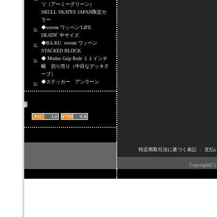
ツ（アーミーグリーン）
SKULL SKATES JAPAN限定カ
ラー
◆woven ワッペン‘LIFE
DEATH` 中サイズ
◆BA.KU. woven ワッペン
STACKED BLOCK
◆ Modus Grip Role １１インチ
幅 切り売り（中目なデッキテ
ープ）
◆ステッカー アンラーン
商品情報配信
特定商取引法に基づく表記
｜
支払
Copyright(C)