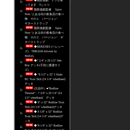
◆脂肪遊戯 デブが乗
ってます Tシャツ
脂肪遊戯監修 Spice
Note ‘とある街の飲食店の食べ
物 その１ バージョン‘
ギターストラップ
脂肪遊戯監修 Spice
Note ‘とある街の飲食店の食べ
物 その２ バージョン‘ ギ
ターストラップ
◆HERESIES (ヘレシー
ズ) THRASH Artwork by
MxExG
◆7 1/4" x 29 1/2" Wee
Boy デッキ(子供に最適サイ
ズ）
◆ "8 1/2" x 32" I Skate
BC Twin Tech [14 1/4" wheelbase]
デッキ
(欠品中）■"Redline
Thruster" - 7 3/4" x 29 1/4" [14
1/2" wheelbase] デッキ
◆ 8" x 32" Redline Twin
Tech [14 1/4" wheelbase]デッキ
◆ 8 1/8" x 32" Redline
Twin Tech [14 1/4" wheelbase]デ
ッキ
◆"8 1/4" x 32" Redline