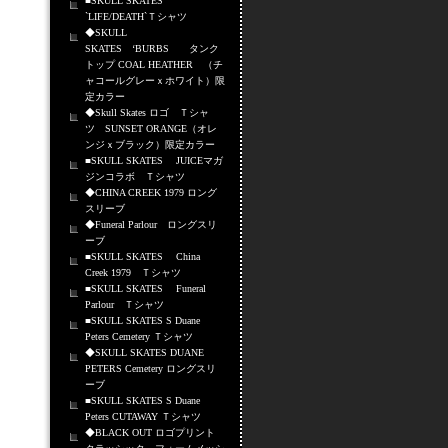
■SKULL SKATES
`LIFE/DEATH`Ｔシャツ
◆SKULL
SKATES ‘BURBS タンク
トップ COAL HEATHER （チ
ャコールグレーｘホワイト）限
定カラー
◆Skull Skates ロゴ Ｔシャ
ツ SUNSET ORANGE（オレ
ンジｘブラック）限定カラー
■SKULL SKATES JUICEマガ
ジンコラボ Ｔシャツ
◆CHINA CREEK 1979 ロング
スリーブ
◆Funeral Parlour ロングスリ
ーブ
■SKULL SKATES China
Creek 1979 Ｔシャツ
■SKULL SKATES Funeral
Parlour Ｔシャツ
■SKULL SKATES S Duane
Peters Cemetery Ｔシャツ
◆SKULL SKATES DUANE
PETERS Cemetery ロングスリ
ーブ
■SKULL SKATES S Duane
Peters CUTAWAY Ｔシャツ
◆BLACK OUT ロゴプリント