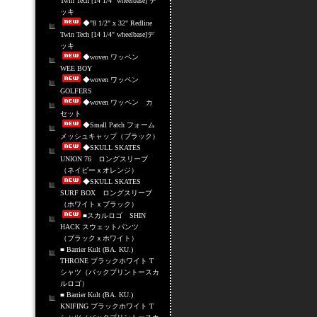
Twin Tech [14 1/4" wheelbase] デ
ッキ
◆"8 1/2" x 32" Redline
Twin Tech [14 1/4" wheelbase]デ
ッキ
◆woven ワッペン
WEE BOY
◆woven ワッペン
GOLFERS
◆woven ワッペン カ
セット
◆Small Patch フォーム
メッシュキャップ（ブラック）
◆SKULL SKATES
UNION 76 ロングスリーブ
（ネイビーｘオレンジ）
◆SKULL SKATES
SURF BOX ロングスリーブ
（ホワイトｘブラック）
■スカルロゴ SHIN
HACK スウェットパンツ
（ブラックｘホワイト）
■ Barrier Kult (BA. KU.)
THRONE ブラックホワイト T
シャツ（バックプリントースカ
ルロゴ）
■ Barrier Kult (BA. KU.)
KNIFING ブラックホワイト T