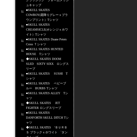
クラッシック フォームメッシ
ュキャップ
■SKULL SKATES
COWBOY(霜降りグレーｘブラ
ウンプリント）Tシャツ
■SKULL SKATES
CREAMSICLE(オレンジｘホワ
イト）Tシャツ
■SKULL SKATES Duane Peters
Cross Ｔシャツ
■SKULL SKATES HUNTED
HOUSE Tシャツ
◆SKULL SKATES DOOM
SLED SIXTY SIXX ロングス
リーブ
■SKULL SKATES SUSHI T
シャツ
■SKULL SKATES ベビーブ
ルー BURBS Tシャツ
■SKULL SKATES ALLEY Tシ
ャツ
◆SKULL SKATES JET
FIGHTER ロングスリーブ
■SKULL SKATES
DANFORTH SKULL DITCH Tシ
ャツ
◆SKULL SKATES ‘ＢＵＲＢ
Ｓ ブラックｘホワイト `タン