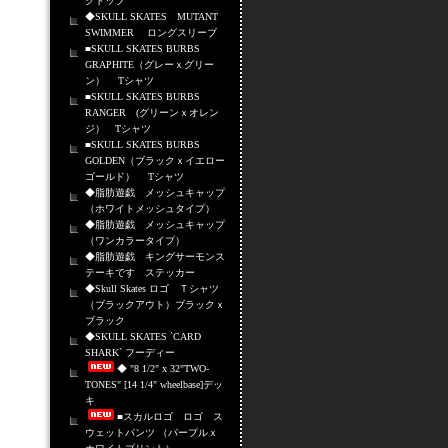
クトップ
◆SKULL SKATES MUTANT
SWIMMER ロングスリーブ
■SKULL SKATES BURBS
GRAPHITE（グレーｘグリー
ン） Tシャツ
■SKULL SKATES BURBS
RANGER (グリーンｘオレン
ジ） Tシャツ
■SKULL SKATES BURBS
GOLDEN（ブラックｘイエロー
ゴールド） Tシャツ
◆脂肪遊戯 メッシュキャップ
（ホワイトメッシュタイプ）
◆脂肪遊戯 メッシュキャップ
（ワンカラータイプ）
◆脂肪遊戯 キングサーモンス
テーキです ステッカー
◆Skull Skates ロゴ Ｔシャツ
（ブラックアウト）ブラックｘ
ブラック
◆SKULL SKATES `CARD
SHARK` フーディー
◆ "8 1/2" x 32"TWO-
TONES" [14 1/4" wheelbase]デッ
キ
■スカルロゴ ロゴ ス
ウェットパンツ （パープルｘ