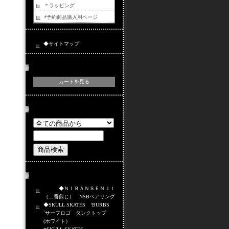
＊ラッピング
*予約商品購入用ページ
◆サイトマップ
カートの中身
カートを見る
商品検索
おすすめ商品
◆ＮＩＢＡＮＳＥＮＪＩ
（二番煎じ） NSBベアリング
◆SKULL SKATES ‘BURBS
`サーフロゴ タンクトップ
(ホワイト）