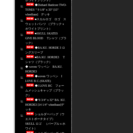
ホワイトプリント）
◆Diehard Hardcore TWO-
TONES " 9 1/8" x 33" [15"
wheelbase] デッキ
■スカルロゴ ロゴ ス
ウェットパンツ （ブラックｘ
ホワイトプリント）
■SKULL SKATES
GIVE BLOOD Tシャツ（ブラ
ック）
◆BA.KU. HORDE 3 ロ
ングスリーブ
■BA.KU. HORDE3 T
シャツ（ブラック）
◆ woven ワッペン BA.KU.
HORDE3
◆woven ワッペン I
LOVE B.C.(SKATE)
◆I LOVE BC フォー
ムメッシュキャップ（ブラッ
ク）
◆"8 3/4" x 32" BA. KU.
HORDE3 [14 1/4" wheelbase]デ
ッキ
ショルダーバッグ（ウ
エストポーチタイプ）
SKULL ロゴ （パープルｘホ
ワイト）