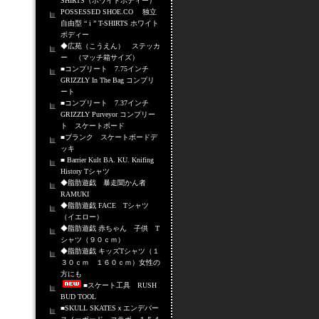
SHIRTS（ホワイトボディー）
POSSESSED SHOE.CO 独立
自由型 “ i ” T-SHIRTS ホワイト
ボディー
◆広苑（こうえん） ステッカ
ー （マッチ箱サイズ）
■コンプリート 7.75インチ
GRIZZLY In The Bag コンプリ
ート
■コンプリート 7.37インチ
GRIZZLY Purveyor コンプリー
ト スケートボード
■ブランク スケートボードデ
ッキ
■ Barrier Kult BA. KU. Knifing
History Tシャツ
◆脂肪遊戯 暴走聞かん者
RAMUKI
◆脂肪遊戯 FACE Tシャツ
（イエロー）
◆脂肪遊戯 赤ちゃん 子供 T
シャツ（９０ｃｍ）
◆脂肪遊戯 キッズTシャツ（１
３０ｃｍ １６０ｃｍ）女性の
方にも
■スケート工具 RUSH
BUD TOOL
■SKULL SKATESｘエンデバー