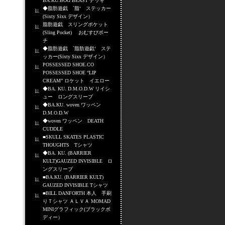
BA.KU.BOG BEAST デッキ
◆脂肪遊戯 `脂‘ ステッカー
(Sixty Sixx デザイン）
脂肪遊戯 スリングポケット
(Sling Pocket) おむすびポー
チ
◆脂肪遊戯 `脂肪遊戯‘ ステ
ッカー(Sixty Sixx デザイン）
POSSESSED SHOE.CO
POSSESSED SHOE “LIP
CREAM” ロケット イエロー
◆BA. KU. D.M.O.D.W リイシ
ュー ロングスリーブ
◆BA.KU. woven ワッペン
D.M.O.D.W
◆woven ワッペン DEATH
CUDDLE
■SKULL SKATES PLASTIC
THOUGHTS Tシャツ
◆BA. KU. (BARRIER
KULT)GAUZED INVISIBLE ロ
ングスリーブ
■BA.KU. (BARRIER KULT)
GAUZED INVISIBLE Tシャツ
■BILL DANFORTH 本人 手刷
りＴシャツ ＡＬＶＡ MOMAD
MINIグラフィック(ブラックボ
ディー）