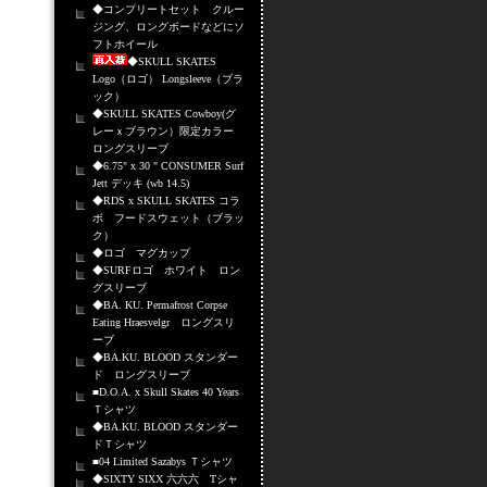
◆コンプリートセット クルー
ジング、ロングボードなどにソ
フトホイール
◆SKULL SKATES
Logo（ロゴ） Longsleeve（ブラ
ック）
◆SKULL SKATES Cowboy(グ
レーｘブラウン）限定カラー
ロングスリーブ
◆6.75" x 30 " CONSUMER Surf
Jett デッキ (wb 14.5)
◆RDS x SKULL SKATES コラ
ボ フードスウェット（ブラッ
ク）
◆ロゴ マグカップ
◆SURFロゴ ホワイト ロン
グスリーブ
◆BA. KU. Permafrost Corpse
Eating Hraesvelgr ロングスリ
ーブ
◆BA.KU. BLOOD スタンダー
ド ロングスリーブ
■D.O.A. x Skull Skates 40 Years
Ｔシャツ
◆BA.KU. BLOOD スタンダー
ドＴシャツ
■04 Limited Sazabys Ｔシャツ
◆SIXTY SIXX 六六六 Tシャ