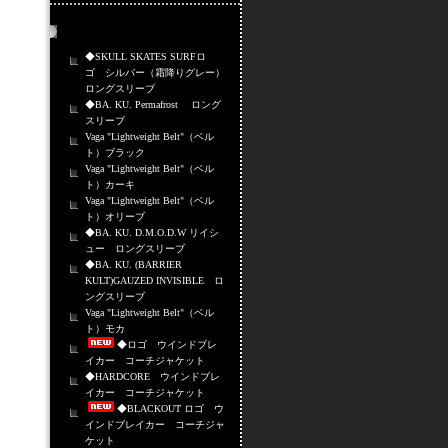
売れ筋商品
◆SKULL SKATES SURFロ
ゴ シルバー（霜降りグレー）
ロングスリーブ
◆BA. KU. Permafrost ロング
スリーブ
Vaga "Lightweight Belt"（ベル
ト）ブラック
Vaga "Lightweight Belt"（ベル
ト）カーキ
Vaga "Lightweight Belt"（ベル
ト）オリーブ
◆BA. KU. D.M.O.D.W リイシ
ュー ロングスリーブ
◆BA. KU. (BARRIER
KULT)GAUZED INVISIBLE ロ
ングスリーブ
Vaga "Lightweight Belt"（ベル
ト）モカ
◆ロゴ ウインドブレ
イカー コーチジャケット
◆HARDCORE ウインドブレ
イカー コーチジャケット
◆BLACKOUT ロゴ ウ
インドブレイカー コーチジャ
ケット