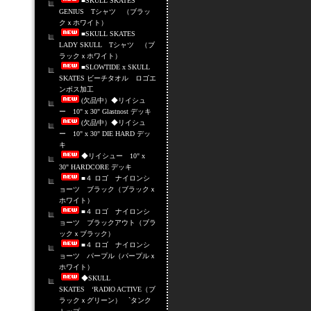
■SKULL SKATES
GENIUS Tシャツ （ブラッ
クｘホワイト）
■SKULL SKATES
LADY SKULL Tシャツ （ブ
ラックｘホワイト）
■SLOWTIDE x SKULL
SKATES ビーチタオル ロゴエ
ンボス加工
(欠品中）◆リイシュ
ー 10" x 30" Glastnost デッキ
(欠品中）◆リイシュ
ー 10" x 30" DIE HARD デッ
キ
◆リイシュー 10" x
30" HARDCORE デッキ
■４ ロゴ ナイロンシ
ョーツ ブラック（ブラックｘ
ホワイト）
■４ ロゴ ナイロンシ
ョーツ ブラックアウト（ブラ
ックｘブラック）
■４ ロゴ ナイロンシ
ョーツ パープル（パープルｘ
ホワイト）
◆SKULL
SKATES ‘RADIO ACTIVE（ブ
ラックｘグリーン） `タンク