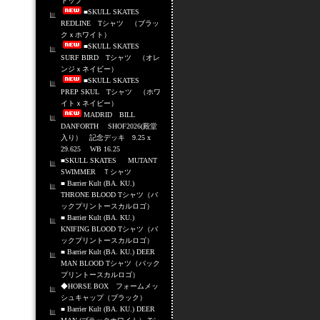
トップ
■SKULL SKATES
REDLINE Tシャツ （ブラッ
クｘホワイト）
■SKULL SKATES
SURF BIRD Tシャツ （オレ
ンジｘネイビー）
■SKULL SKATES
PREP SKUL Tシャツ （ホワ
イトｘネイビー）
MADRID BILL
DANFORTH SHOF2026(殿堂
入り） 記念デッキ 9.25 x
29.625 WB 16.25
■SKULL SKATES MUTANT
SWIMMER Ｔシャツ
■ Barrier Kult (BA. KU.)
THRONE BLOOD Tシャツ（バ
ックプリントースカルロゴ）
■ Barrier Kult (BA. KU.)
KNIFING BLOOD Tシャツ（バ
ックプリントースカルロゴ）
■ Barrier Kult (BA. KU.) DEER
MAN BLOOD Tシャツ（バック
プリントースカルロゴ）
◆HORSE BOX フォームメッ
シュキャップ（ブラック）
■ Barrier Kult (BA. KU.) DEER