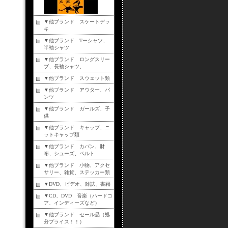
▼他ブランド スケートデッ
キ
▼他ブランド Tーシャツ、
半袖シャツ
▼他ブランド ロングスリー
ブ、長袖シャツ、
▼他ブランド スウェット類
▼他ブランド アウター、パ
ンツ
▼他ブランド ガールズ、子
供
▼他ブランド キャップ、ニ
ットキャップ類
▼他ブランド カバン、財
布、シューズ、ベルト
▼他ブランド 小物、アクセ
サリー、雑貨、ステッカー類
▼DVD、ビデオ、雑誌、書籍
▼CD、DVD 音楽（ハードコ
ア、インディーズなど）
▼他ブランド セール品（処
分プライス！！）