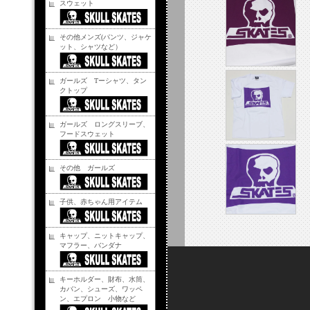
スウェット
その他メンズ(パンツ、ジャケ
ット、シャツなど）
ガールズ Tーシャツ、タン
クトップ
ガールズ ロングスリーブ、
フードスウェット
その他 ガールズ
子供、赤ちゃん用アイテム
キャップ、ニットキャップ、
マフラー、バンダナ
キーホルダー、財布、水筒、
カバン、シューズ、ワッペ
ン、エプロン 小物など