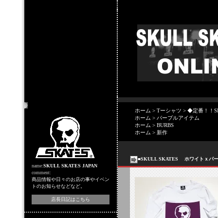
店主のコーナー
ホーム
>
Tーシャツ
>
◆定番！！SK
ホーム
>
パープルアイテム
ホーム
>
BURBS
ホーム
>
新作
■SKULL SKATES ホワイトｘ
name:
SKULL SKATES JAPAN
comment:
商品情報や日々のお店の事やイベン
トのお知らせなどなど。
店長日記はこちら