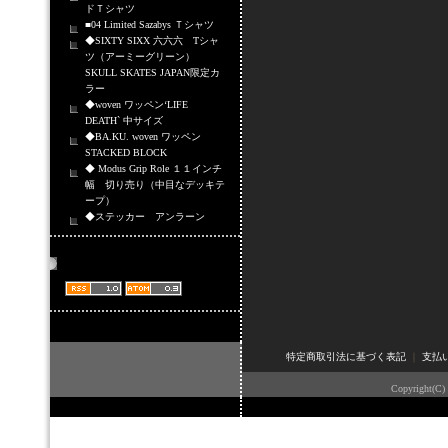
ドＴシャツ
■04 Limited Sazabys Ｔシャツ
◆SIXTY SIXX 六六六 Tシャ
ツ（アーミーグリーン）
SKULL SKATES JAPAN限定カ
ラー
◆woven ワッペン‘LIFE
DEATH` 中サイズ
◆BA.KU. woven ワッペン
STACKED BLOCK
◆ Modus Grip Role １１インチ
幅 切り売り（中目なデッキテ
ープ）
◆ステッカー アンラーン
商品情報配信
特定商取引法に基づく表記
｜
支払
Copyright(C)