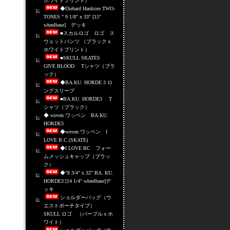
ホワイトプリント）
◆Diehard Hardcore TWO-
TONES " 9 1/8" x 33" [15"
wheelbase] デッキ
■スカルロゴ ロゴ ス
ウェットパンツ （ブラックｘ
ホワイトプリント）
■SKULL SKATES
GIVE BLOOD Tシャツ（ブラ
ック）
◆BA.KU. HORDE 3 ロ
ングスリーブ
■BA.KU. HORDE3 T
シャツ（ブラック）
◆ woven ワッペン BA.KU.
HORDE3
◆woven ワッペン I
LOVE B.C.(SKATE)
◆I LOVE BC フォー
ムメッシュキャップ（ブラッ
ク）
◆"8 3/4" x 32" BA. KU.
HORDE3 [14 1/4" wheelbase]デ
ッキ
ショルダーバッグ（ウ
エストポーチタイプ）
SKULL ロゴ （パープルｘホ
ワイト）