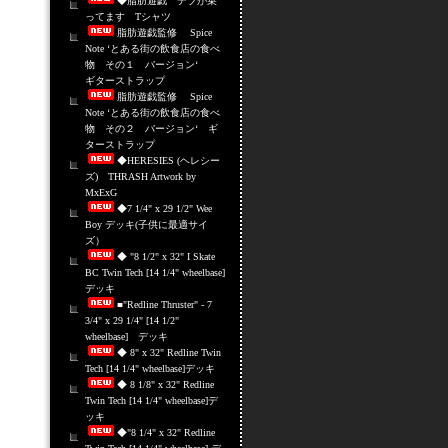
◆脂肪遊戯 デブが乗
ってます Tシャツ
脂肪遊戯監修 Spice
Note ‘とある街の飲食店の食べ
物 その１ バージョン‘
ギターストラップ
脂肪遊戯監修 Spice
Note ‘とある街の飲食店の食べ
物 その２ バージョン‘ ギ
ターストラップ
◆HERESIES (ヘレシー
ズ) THRASH Artwork by
MxExG
◆7 1/4" x 29 1/2" Wee
Boy デッキ(子供に最適サイ
ズ）
◆ "8 1/2" x 32" I Skate
BC Twin Tech [14 1/4" wheelbase]
デッキ
■"Redline Thruster" - 7
3/4" x 29 1/4" [14 1/2"
wheelbase] デッキ
◆ 8" x 32" Redline Twin
Tech [14 1/4" wheelbase]デッキ
◆ 8 1/8" x 32" Redline
Twin Tech [14 1/4" wheelbase]デ
ッキ
◆"8 1/4" x 32" Redline