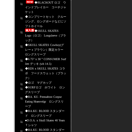
◆BLACKOUT ロゴ ウ
インドブレイカー コーチジャ
ケット
◆コンプリートセット クルー
ジング、ロングボードなどにソ
フトホイール
◆SKULL SKATES
Logo（ロゴ） Longsleeve（ブラ
ック）
◆SKULL SKATES Cowboy(グ
レーｘブラウン）限定カラー
ロングスリーブ
◆6.75" x 30 " CONSUMER Surf
Jett デッキ (wb 14.5)
◆RDS x SKULL SKATES コラ
ボ フードスウェット（ブラッ
ク）
◆ロゴ マグカップ
◆SURFロゴ ホワイト ロン
グスリーブ
◆BA. KU. Permafrost Corpse
Eating Hraesvelgr ロングスリ
ーブ
◆BA.KU. BLOOD スタンダー
ド ロングスリーブ
■D.O.A. x Skull Skates 40 Years
Ｔシャツ
◆BA.KU. BLOOD スタンダー