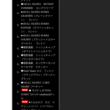
クトップ
◆SKULL SKATES MUTANT
SWIMMER ロングスリーブ
■SKULL SKATES BURBS
GRAPHITE（グレーｘグリー
ン） Tシャツ
■SKULL SKATES BURBS
RANGER (グリーンｘオレン
ジ） Tシャツ
■SKULL SKATES BURBS
GOLDEN（ブラックｘイエロー
ゴールド） Tシャツ
◆脂肪遊戯 メッシュキャップ
（ホワイトメッシュタイプ）
◆脂肪遊戯 メッシュキャップ
（ワンカラータイプ）
◆脂肪遊戯 キングサーモンス
テーキです ステッカー
◆Skull Skates ロゴ Ｔシャツ
（ブラックアウト）ブラックｘ
ブラック
◆SKULL SKATES `CARD
SHARK` フーディー
◆ "8 1/2" x 32"TWO-
TONES" [14 1/4" wheelbase]デッ
キ
■スカルロゴ ロゴ ス
ウェットパンツ （パープルｘ