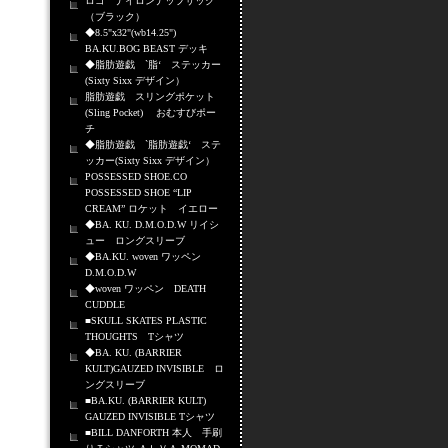
ロゴ ナイロンナップサック
（ブラック）
◆8.5"x32"(wb14.25")
BA.KU.BOG BEAST デッキ
◆脂肪遊戯 `脂‘ ステッカー
(Sixty Sixx デザイン）
脂肪遊戯 スリングポケット
(Sling Pocket) おむすびポー
チ
◆脂肪遊戯 `脂肪遊戯‘ ステ
ッカー(Sixty Sixx デザイン）
POSSESSED SHOE.CO
POSSESSED SHOE “LIP
CREAM” ロケット イエロー
◆BA. KU. D.M.O.D.W リイシ
ュー ロングスリーブ
◆BA.KU. woven ワッペン
D.M.O.D.W
◆woven ワッペン DEATH
CUDDLE
■SKULL SKATES PLASTIC
THOUGHTS Tシャツ
◆BA. KU. (BARRIER
KULT)GAUZED INVISIBLE ロ
ングスリーブ
■BA.KU. (BARRIER KULT)
GAUZED INVISIBLE Tシャツ
■BILL DANFORTH 本人 手刷