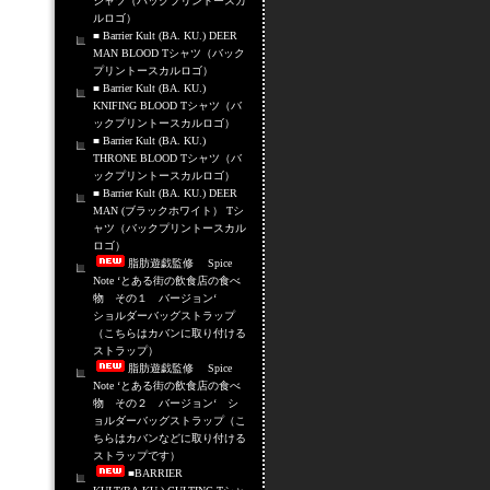
シャツ（バックプリントースカ
ルロゴ）
■ Barrier Kult (BA. KU.) DEER
MAN BLOOD Tシャツ（バック
プリントースカルロゴ）
■ Barrier Kult (BA. KU.)
KNIFING BLOOD Tシャツ（バ
ックプリントースカルロゴ）
■ Barrier Kult (BA. KU.)
THRONE BLOOD Tシャツ（バ
ックプリントースカルロゴ）
■ Barrier Kult (BA. KU.) DEER
MAN (ブラックホワイト） Tシ
ャツ（バックプリントースカル
ロゴ）
脂肪遊戯監修 Spice
Note ‘とある街の飲食店の食べ
物 その１ バージョン‘
ショルダーバッグストラップ
（こちらはカバンに取り付ける
ストラップ）
脂肪遊戯監修 Spice
Note ‘とある街の飲食店の食べ
物 その２ バージョン‘ シ
ョルダーバッグストラップ（こ
ちらはカバンなどに取り付ける
ストラップです）
■BARRIER