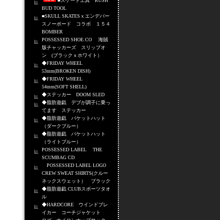
■スケート工具 RUSH
BUD TOOL
■SKULL SKATESｘエンデバー
スノーボード コラボ １５４
BOMBER
POSSESSED SHOE.CO 海賊
版チャッカーズ スリップオ
ン (ブラックｘホワイト）
◆FRIDAY WHEEL
53mm(BROKEN DISH)
◆FRIDAY WHEEL
54mm(SOFT SHELL)
◆ステッカー DOOM SLED
◆脂肪遊戯 デブが調子に乗っ
てます ステッカー
◆脂肪遊戯 バケットハット
（ダークブルー）
◆脂肪遊戯 バケットハット
（ライトブルー）
POSSESSED LABEL THE
SCUMBAG CD
POSSESSED LABEL LOGO
CREW SWEAT SHIRTS(クルー
ネックスウェット） ブラック
◆脂肪遊戯 CLUBスポーツタオ
ル
◆HARDCORE ウインドブレ
イカー コーチジャケット