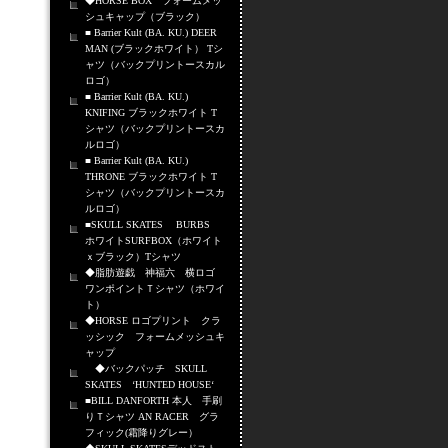
◆HORSE BOX フォームメッ
シュキャップ（ブラック）
■ Barrier Kult (BA. KU.) DEER
MAN (ブラックホワイト） Tシ
ャツ（バックプリントースカル
ロゴ）
■ Barrier Kult (BA. KU.)
KNIFING ブラックホワイト T
シャツ（バックプリントースカ
ルロゴ）
■ Barrier Kult (BA. KU.)
THRONE ブラックホワイト T
シャツ（バックプリントースカ
ルロゴ）
■SKULL SKATES BURBS
ホワイトSURFBOX（ホワイト
ｘブラック）Tシャツ
◆脂肪遊戯 神福六 横ロゴ
ワンポイントＴシャツ（ホワイ
ト）
◆HORSE ロゴプリント クラ
ッシック フォームメッシュキ
ャップ
◆バックパッチ SKULL
SKATES ‘HUNTED HOUSE‘
■BILL DANFORTH 本人 手刷
りＴシャツ AN RACER グラ
フィック(霜降りグレー）