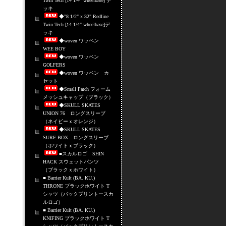
Twin Tech [14 1/4" wheelbase] デ
ッキ
◆"8 1/2" x 32" Redline
Twin Tech [14 1/4" wheelbase]デ
ッキ
◆woven ワッペン
WEE BOY
◆woven ワッペン
GOLFERS
◆woven ワッペン カ
セット
◆Small Patch フォーム
メッシュキャップ（ブラック）
◆SKULL SKATES
UNION 76 ロングスリーブ
（ネイビーｘオレンジ）
◆SKULL SKATES
SURF BOX ロングスリーブ
（ホワイトｘブラック）
■スカルロゴ SHIN
HACK スウェットパンツ
（ブラックｘホワイト）
■ Barrier Kult (BA. KU.)
THRONE ブラックホワイト T
シャツ（バックプリントースカ
ルロゴ）
■ Barrier Kult (BA. KU.)
KNIFING ブラックホワイト T