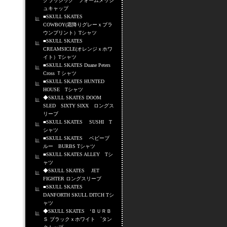
クラッシック フォームメッシ
ュキャップ
■SKULL SKATES
COWBOY(霜降りグレーｘブラ
ウンプリント）Tシャツ
■SKULL SKATES
CREAMSICLE(オレンジｘホワ
イト）Tシャツ
■SKULL SKATES Duane Peters
Cross Ｔシャツ
■SKULL SKATES HUNTED
HOUSE Tシャツ
◆SKULL SKATES DOOM
SLED SIXTY SIXX ロングス
リーブ
■SKULL SKATES SUSHI T
シャツ
■SKULL SKATES ベビーブ
ルー BURBS Tシャツ
■SKULL SKATES ALLEY Tシ
ャツ
◆SKULL SKATES JET
FIGHTER ロングスリーブ
■SKULL SKATES
DANFORTH SKULL DITCH Tシ
ャツ
◆SKULL SKATES ‘ＢＵＲＢ
Ｓ ブラックｘホワイト `タン