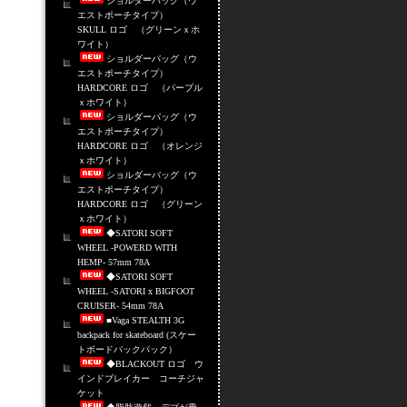
ショルダーバッグ（ウ
エストポーチタイプ）
SKULL ロゴ （グリーンｘホ
ワイト）
ショルダーバッグ（ウ
エストポーチタイプ）
HARDCORE ロゴ （パープル
ｘホワイト）
ショルダーバッグ（ウ
エストポーチタイプ）
HARDCORE ロゴ （オレンジ
ｘホワイト）
ショルダーバッグ（ウ
エストポーチタイプ）
HARDCORE ロゴ （グリーン
ｘホワイト）
◆SATORI SOFT
WHEEL -POWERD WITH
HEMP- 57mm 78A
◆SATORI SOFT
WHEEL -SATORI x BIGFOOT
CRUISER- 54mm 78A
■Vaga STEALTH 3G
backpack for skateboard (スケー
トボードバックパック）
◆BLACKOUT ロゴ ウ
インドブレイカー コーチジャ
ケット