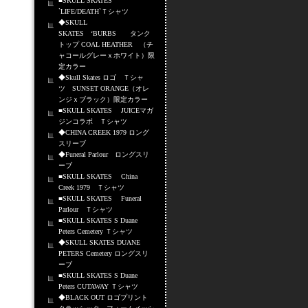
■SKULL SKATES
`LIFE/DEATH`Ｔシャツ
◆SKULL
SKATES ‘BURBS タンク
トップ COAL HEATHER （チ
ャコールグレーｘホワイト）限
定カラー
◆Skull Skates ロゴ Ｔシャ
ツ SUNSET ORANGE（オレ
ンジｘブラック）限定カラー
■SKULL SKATES JUICEマガ
ジンコラボ Ｔシャツ
◆CHINA CREEK 1979 ロング
スリーブ
◆Funeral Parlour ロングスリ
ーブ
■SKULL SKATES China
Creek 1979 Ｔシャツ
■SKULL SKATES Funeral
Parlour Ｔシャツ
■SKULL SKATES S Duane
Peters Cemetery Ｔシャツ
◆SKULL SKATES DUANE
PETERS Cemetery ロングスリ
ーブ
■SKULL SKATES S Duane
Peters CUTAWAY Ｔシャツ
◆BLACK OUT ロゴプリント