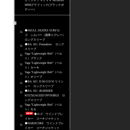
りＴシャツ ＡＬＶＡ MOMAD
MINIグラフィック(ブラックボ
ディー）
売れ筋商品
◆SKULL SKATES SURFロ
ゴ シルバー（霜降りグレー）
ロングスリーブ
◆BA. KU. Permafrost ロング
スリーブ
Vaga "Lightweight Belt"（ベル
ト）ブラック
Vaga "Lightweight Belt"（ベル
ト）カーキ
Vaga "Lightweight Belt"（ベル
ト）オリーブ
◆BA. KU. D.M.O.D.W リイシ
ュー ロングスリーブ
◆BA. KU. (BARRIER
KULT)GAUZED INVISIBLE ロ
ングスリーブ
Vaga "Lightweight Belt"（ベル
ト）モカ
◆ロゴ ウインドブレ
イカー コーチジャケット
◆HARDCORE ウインドブレ
イカー コーチジャケット