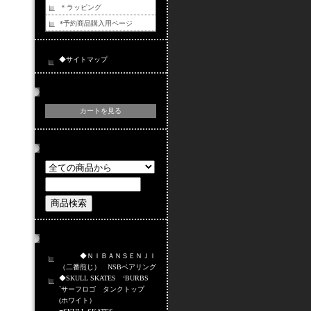
＊ラッピング
*予約商品購入用ページ
◆サイトマップ
カートの中身
カートを見る
商品検索
おすすめ商品
◆ＮＩＢＡＮＳＥＮＪＩ
（二番煎じ） NSBベアリング
◆SKULL SKATES ‘BURBS
`サーフロゴ タンクトップ
(ホワイト）