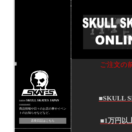
ご注文の
店主のコーナー
■SKULL
name:
SKULL SKATES JAPAN
comment:
商品情報や日々のお店の事やイベン
トのお知らせなどなど。
■1万円
店長日記はこちら