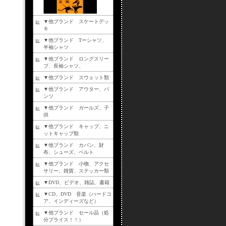
▼他ブランド スケートデッ
キ
▼他ブランド Tーシャツ、
半袖シャツ
▼他ブランド ロングスリー
ブ、長袖シャツ、
▼他ブランド スウェット類
▼他ブランド アウター、パ
ンツ
▼他ブランド ガールズ、子
供
▼他ブランド キャップ、ニ
ットキャップ類
▼他ブランド カバン、財
布、シューズ、ベルト
▼他ブランド 小物、アクセ
サリー、雑貨、ステッカー類
▼DVD、ビデオ、雑誌、書籍
▼CD、DVD 音楽（ハードコ
ア、インディーズなど）
▼他ブランド セール品（処
分プライス！！）