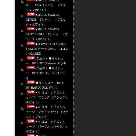
■SKULL SKATES
WEE BOY Tシャツ （ブラ
ックｘホワイト）
■SKULL SKATES
GENIUS Tシャツ （ブラッ
クｘホワイト）
■SKULL SKATES
LADY SKULL Tシャツ （ブ
ラックｘホワイト）
■SLOWTIDE x SKULL
SKATES ビーチタオル ロゴエ
ンボス加工
(欠品中）◆リイシュ
ー 10" x 30" Glastnost デッキ
(欠品中）◆リイシュ
ー 10" x 30" DIE HARD デッ
キ
◆リイシュー 10" x
30" HARDCORE デッキ
■４ ロゴ ナイロンシ
ョーツ ブラック（ブラックｘ
ホワイト）
■４ ロゴ ナイロンシ
ョーツ ブラックアウト（ブラ
ックｘブラック）
■４ ロゴ ナイロンシ
ョーツ パープル（パープルｘ
ホワイト）