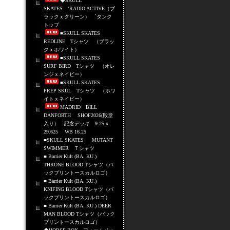
◆SKULL
SKATES ‘RADIO ACTIVE（ブ
ラックｘグリーン） `タンク
トップ
■SKULL SKATES
REDLINE Tシャツ （ブラッ
クｘホワイト）
■SKULL SKATES
SURF BIRD Tシャツ （オレ
ンジｘネイビー）
■SKULL SKATES
PREP SKUL Tシャツ （ホワ
イトｘネイビー）
MADRID BILL
DANFORTH SHOF2026(殿堂
入り） 記念デッキ 9.25 x
29.625 WB 16.25
■SKULL SKATES MUTANT
SWIMMER Ｔシャツ
■ Barrier Kult (BA. KU.)
THRONE BLOOD Tシャツ（バ
ックプリントースカルロゴ）
■ Barrier Kult (BA. KU.)
KNIFING BLOOD Tシャツ（バ
ックプリントースカルロゴ）
■ Barrier Kult (BA. KU.) DEER
MAN BLOOD Tシャツ（バック
プリントースカルロゴ）