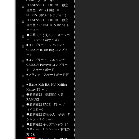
(12mm) ライザーキット
POSSESSED SHOE.CO 独立
自由型 EMB（刺繍） T-
SHIRTS（ホワイトボディー）
POSSESSED SHOE.CO 独立
自由型 “ i ” T-SHIRTS ホワイト
ボディー
◆広苑（こうえん） ステッカ
ー （マッチ箱サイズ）
■コンプリート 7.75インチ
GRIZZLY In The Bag コンプリ
ート
■コンプリート 7.37インチ
GRIZZLY Purveyor コンプリー
ト スケートボード
■ブランク スケートボードデ
ッキ
■ Barrier Kult BA. KU. Knifing
History Tシャツ
◆脂肪遊戯 暴走聞かん者
RAMUKI
◆脂肪遊戯 FACE Tシャツ
（イエロー）
◆脂肪遊戯 赤ちゃん 子供 T
シャツ（９０ｃｍ）
◆脂肪遊戯 キッズTシャツ（１
３０ｃｍ １６０ｃｍ）女性の
方にも