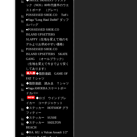
◆SKULL SKATESデッドスト
ック（NOS）80年代後半のウエ
ストポーチ （グレー）
POSSESSED SHOE.CO Tuff i
■Vaga "Long Haul Duffel" ダッフ
ルバッグ
■POSSESSED SHOE.CO
ISLAND UPSETTERS
SLAPPY（生地を変えて他のモ
デルよりお求めやすい価格）
POSSESSED SHOE.CO
ISLAND UPSETTERS SKATE
GANG （オールブラック）
（生地を変えて今までより安く
してあります）
◆脂肪遊戯 GAME OF
FAT Ｔシャツ
◆脂肪遊戯 踏みゑ Ｔシャツ
■Vaga AMOEBA スケートボー
ドカバー
◆ロゴ ウインドブレ
イカー コーチジャケット
◆ステッカー HOTSHOP グラ
フィティー
◆ステッカー SUSHI
◆ステッカー SKELTON
BEACH
◆BA. KU. x Vulcan Assault 1/2"