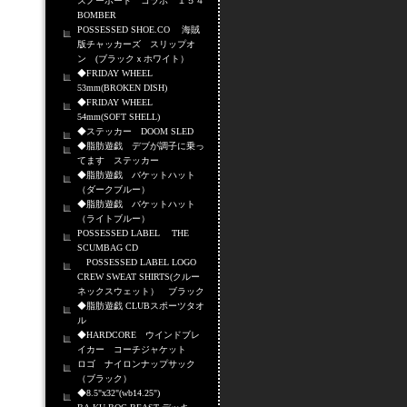
スノーボード コラボ １５４
BOMBER
POSSESSED SHOE.CO 海賊
版チャッカーズ スリップオ
ン (ブラックｘホワイト）
◆FRIDAY WHEEL
53mm(BROKEN DISH)
◆FRIDAY WHEEL
54mm(SOFT SHELL)
◆ステッカー DOOM SLED
◆脂肪遊戯 デブが調子に乗っ
てます ステッカー
◆脂肪遊戯 バケットハット
（ダークブルー）
◆脂肪遊戯 バケットハット
（ライトブルー）
POSSESSED LABEL THE
SCUMBAG CD
POSSESSED LABEL LOGO
CREW SWEAT SHIRTS(クルー
ネックスウェット） ブラック
◆脂肪遊戯 CLUBスポーツタオ
ル
◆HARDCORE ウインドブレ
イカー コーチジャケット
ロゴ ナイロンナップサック
（ブラック）
◆8.5"x32"(wb14.25")