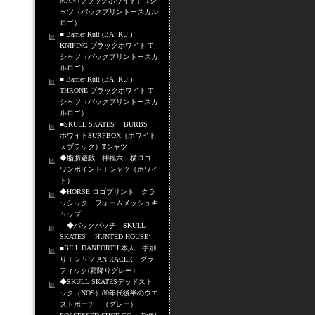
MAN (ブラックホワイト） Tシ
ャツ（バックプリントースカル
ロゴ）
■ Barrier Kult (BA. KU.)
KNIFING ブラックホワイト T
シャツ（バックプリントースカ
ルロゴ）
■ Barrier Kult (BA. KU.)
THRONE ブラックホワイト T
シャツ（バックプリントースカ
ルロゴ）
■SKULL SKATES BURBS
ホワイトSURFBOX（ホワイト
ｘブラック）Tシャツ
◆脂肪遊戯 神福六 横ロゴ
ワンポイントＴシャツ（ホワイ
ト）
◆HORSE ロゴプリント クラ
ッシック フォームメッシュキ
ャップ
◆バックパッチ SKULL
SKATES ‘HUNTED HOUSE‘
■BILL DANFORTH 本人 手刷
りＴシャツ AN RACER グラ
フィック(霜降りグレー）
◆SKULL SKATESデッドスト
ック（NOS）80年代後半のウエ
ストポーチ （グレー）