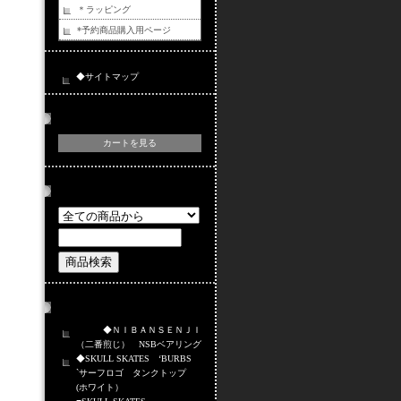
＊ラッピング
*予約商品購入用ページ
◆サイトマップ
カートの中身
カートを見る
商品検索
おすすめ商品
◆ＮＩＢＡＮＳＥＮＪＩ
（二番煎じ） NSBベアリング
◆SKULL SKATES ‘BURBS
`サーフロゴ タンクトップ
(ホワイト）