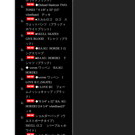
ホワイトプリント）
◆Diehard Hardcore TWO-
TONES " 9 1/8" x 33" [15"
wheelbase] デッキ
■スカルロゴ ロゴ ス
ウェットパンツ （ブラックｘ
ホワイトプリント）
■SKULL SKATES
GIVE BLOOD Tシャツ（ブラ
ック）
◆BA.KU. HORDE 3 ロ
ングスリーブ
■BA.KU. HORDE3 T
シャツ（ブラック）
◆ woven ワッペン BA.KU.
HORDE3
◆woven ワッペン I
LOVE B.C.(SKATE)
◆I LOVE BC フォー
ムメッシュキャップ（ブラッ
ク）
◆"8 3/4" x 32" BA. KU.
HORDE3 [14 1/4" wheelbase]デ
ッキ
ショルダーバッグ（ウ
エストポーチタイプ）
SKULL ロゴ （パープルｘホ
ワイト）