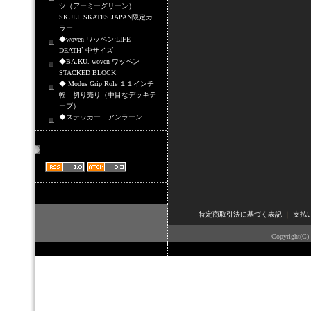
ツ（アーミーグリーン）
SKULL SKATES JAPAN限定カ
ラー
◆woven ワッペン‘LIFE
DEATH` 中サイズ
◆BA.KU. woven ワッペン
STACKED BLOCK
◆ Modus Grip Role １１インチ
幅 切り売り（中目なデッキテ
ープ）
◆ステッカー アンラーン
商品情報配信
特定商取引法に基づく表記
｜
支払
Copyright(C)