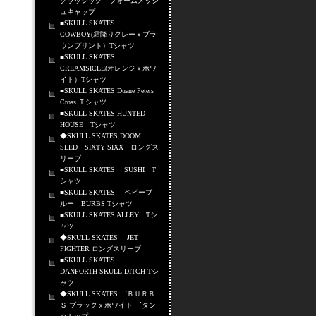
クラッシック フォームメッシ
ュキャップ
■SKULL SKATES
COWBOY(霜降りグレーｘブラ
ウンプリント）Tシャツ
■SKULL SKATES
CREAMSICLE(オレンジｘホワ
イト）Tシャツ
■SKULL SKATES Duane Peters
Cross Ｔシャツ
■SKULL SKATES HUNTED
HOUSE Tシャツ
◆SKULL SKATES DOOM
SLED SIXTY SIXX ロングス
リーブ
■SKULL SKATES SUSHI T
シャツ
■SKULL SKATES ベビーブ
ルー BURBS Tシャツ
■SKULL SKATES ALLEY Tシ
ャツ
◆SKULL SKATES JET
FIGHTER ロングスリーブ
■SKULL SKATES
DANFORTH SKULL DITCH Tシ
ャツ
◆SKULL SKATES ‘ＢＵＲＢ
Ｓ ブラックｘホワイト `タン