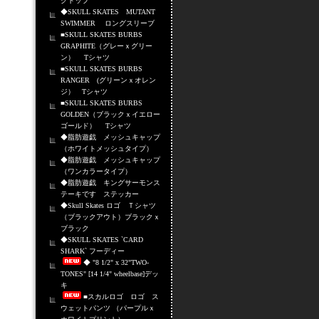
クトップ
◆SKULL SKATES MUTANT
SWIMMER ロングスリーブ
■SKULL SKATES BURBS
GRAPHITE（グレーｘグリー
ン） Tシャツ
■SKULL SKATES BURBS
RANGER (グリーンｘオレン
ジ） Tシャツ
■SKULL SKATES BURBS
GOLDEN（ブラックｘイエロー
ゴールド） Tシャツ
◆脂肪遊戯 メッシュキャップ
（ホワイトメッシュタイプ）
◆脂肪遊戯 メッシュキャップ
（ワンカラータイプ）
◆脂肪遊戯 キングサーモンス
テーキです ステッカー
◆Skull Skates ロゴ Ｔシャツ
（ブラックアウト）ブラックｘ
ブラック
◆SKULL SKATES `CARD
SHARK` フーディー
◆ "8 1/2" x 32"TWO-
TONES" [14 1/4" wheelbase]デッ
キ
■スカルロゴ ロゴ ス
ウェットパンツ （パープルｘ