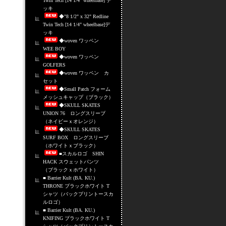
Twin Tech [14 1/4" wheelbase] デ
ッキ
◆"8 1/2" x 32" Redline
Twin Tech [14 1/4" wheelbase]デ
ッキ
◆woven ワッペン
WEE BOY
◆woven ワッペン
GOLFERS
◆woven ワッペン カ
セット
◆Small Patch フォーム
メッシュキャップ（ブラック）
◆SKULL SKATES
UNION 76 ロングスリーブ
（ネイビーｘオレンジ）
◆SKULL SKATES
SURF BOX ロングスリーブ
（ホワイトｘブラック）
■スカルロゴ SHIN
HACK スウェットパンツ
（ブラックｘホワイト）
■ Barrier Kult (BA. KU.)
THRONE ブラックホワイト T
シャツ（バックプリントースカ
ルロゴ）
■ Barrier Kult (BA. KU.)
KNIFING ブラックホワイト T