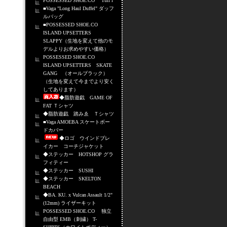
POSSESSED SHOE.CO Tuff i
■Vaga "Long Haul Duffel" ダッフ
ルバッグ
■POSSESSED SHOE.CO
ISLAND UPSETTERS
SLAPPY（生地を変えて他のモ
デルよりお求めやすい価格）
POSSESSED SHOE.CO
ISLAND UPSETTERS SKATE
GANG （オールブラック）
（生地を変えて今までより安く
してあります）
◆脂肪遊戯 GAME OF
FAT Ｔシャツ
◆脂肪遊戯 踏みゑ Ｔシャツ
■Vaga AMOEBA スケートボー
ドカバー
◆ロゴ ウインドブレ
イカー コーチジャケット
◆ステッカー HOTSHOP グラ
フィティー
◆ステッカー SUSHI
◆ステッカー SKELTON
BEACH
◆BA. KU. x Vulcan Assault 1/2"
(12mm) ライザーキット
POSSESSED SHOE.CO 独立
自由型 EMB（刺繍） T-