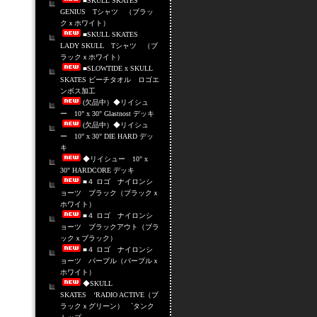
■SKULL SKATES
GENIUS Tシャツ （ブラッ
クｘホワイト）
■SKULL SKATES
LADY SKULL Tシャツ （ブ
ラックｘホワイト）
■SLOWTIDE x SKULL
SKATES ビーチタオル ロゴエ
ンボス加工
(欠品中）◆リイシュ
ー 10" x 30" Glastnost デッキ
(欠品中）◆リイシュ
ー 10" x 30" DIE HARD デッ
キ
◆リイシュー 10" x
30" HARDCORE デッキ
■４ ロゴ ナイロンシ
ョーツ ブラック（ブラックｘ
ホワイト）
■４ ロゴ ナイロンシ
ョーツ ブラックアウト（ブラ
ックｘブラック）
■４ ロゴ ナイロンシ
ョーツ パープル（パープルｘ
ホワイト）
◆SKULL
SKATES ‘RADIO ACTIVE（ブ
ラックｘグリーン） `タンク