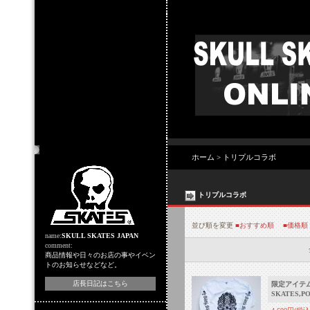
店主のコーナー
ホーム
>
トリプルコラボ
トリプルコラボ
並び順を変更
■おすすめ順
■価格順
name:
SKULL SKATES JAPAN
comment:
商品情報や日々のお店の事やイベン
トのお知らせなどなど。
店長日記はこちら
限定アイテム
SKATES,PO