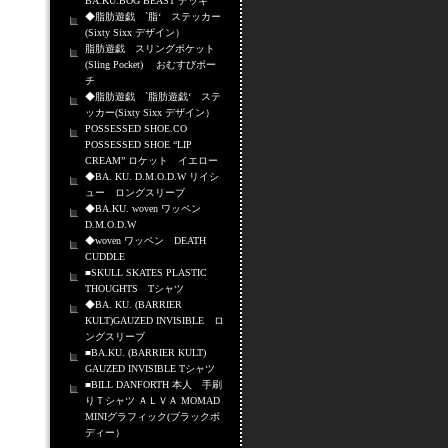
BA.KU.BOG BEAST デッキ
◆脂肪遊戯 `脂‘ ステッカー
(Sixty Sixx デザイン）
脂肪遊戯 スリングポケット
(Sling Pocket) おむすびポー
チ
◆脂肪遊戯 `脂肪遊戯‘ ステ
ッカー(Sixty Sixx デザイン）
POSSESSED SHOE.CO
POSSESSED SHOE “LIP
CREAM” ロケット イエロー
◆BA. KU. D.M.O.D.W リイシ
ュー ロングスリーブ
◆BA.KU. woven ワッペン
D.M.O.D.W
◆woven ワッペン DEATH
CUDDLE
■SKULL SKATES PLASTIC
THOUGHTS Tシャツ
◆BA. KU. (BARRIER
KULT)GAUZED INVISIBLE ロ
ングスリーブ
■BA.KU. (BARRIER KULT)
GAUZED INVISIBLE Tシャツ
■BILL DANFORTH 本人 手刷
りＴシャツ ＡＬＶＡ MOMAD
MINIグラフィック(ブラックボ
ディー）