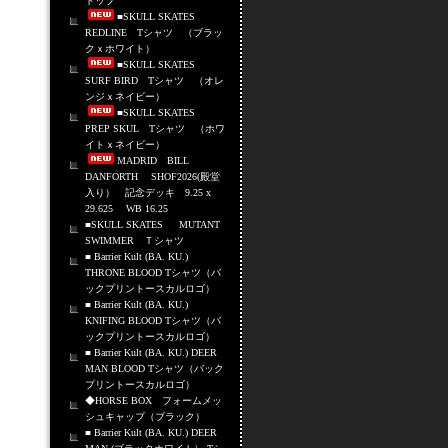
トップ
■SKULL SKATES
REDLINE Tシャツ （ブラッ
クｘホワイト）
■SKULL SKATES
SURF BIRD Tシャツ （オレ
ンジｘネイビー）
■SKULL SKATES
PREP SKUL Tシャツ （ホワ
イトｘネイビー）
MADRID BILL
DANFORTH SHOF2026(殿堂
入り） 記念デッキ 9.25 x
29.625 WB 16.25
■SKULL SKATES MUTANT
SWIMMER Ｔシャツ
■ Barrier Kult (BA. KU.)
THRONE BLOOD Tシャツ（バ
ックプリントースカルロゴ）
■ Barrier Kult (BA. KU.)
KNIFING BLOOD Tシャツ（バ
ックプリントースカルロゴ）
■ Barrier Kult (BA. KU.) DEER
MAN BLOOD Tシャツ（バック
プリントースカルロゴ）
◆HORSE BOX フォームメッ
シュキャップ（ブラック）
■ Barrier Kult (BA. KU.) DEER