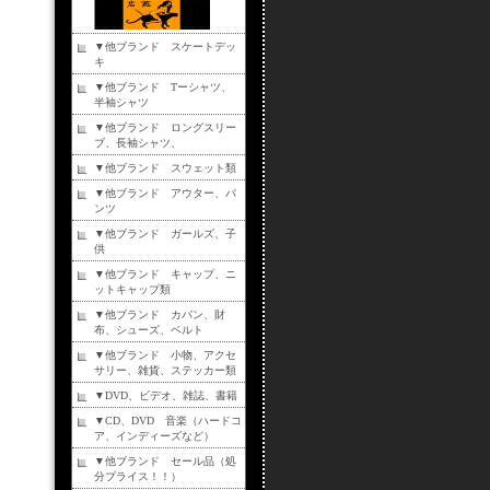
▼他ブランド スケートデッ
キ
▼他ブランド Tーシャツ、
半袖シャツ
▼他ブランド ロングスリー
ブ、長袖シャツ、
▼他ブランド スウェット類
▼他ブランド アウター、パ
ンツ
▼他ブランド ガールズ、子
供
▼他ブランド キャップ、ニ
ットキャップ類
▼他ブランド カバン、財
布、シューズ、ベルト
▼他ブランド 小物、アクセ
サリー、雑貨、ステッカー類
▼DVD、ビデオ、雑誌、書籍
▼CD、DVD 音楽（ハードコ
ア、インディーズなど）
▼他ブランド セール品（処
分プライス！！）