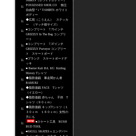
SHIRTS（ホワイトボディー）
POSSESSED SHOE.CO 独立
自由型 “ i ” T-SHIRTS ホワイト
ボディー
◆広苑（こうえん） ステッカ
ー （マッチ箱サイズ）
■コンプリート 7.75インチ
GRIZZLY In The Bag コンプリ
ート
■コンプリート 7.37インチ
GRIZZLY Purveyor コンプリー
ト スケートボード
■ブランク スケートボードデ
ッキ
■ Barrier Kult BA. KU. Knifing
History Tシャツ
◆脂肪遊戯 暴走聞かん者
RAMUKI
◆脂肪遊戯 FACE Tシャツ
（イエロー）
◆脂肪遊戯 赤ちゃん 子供 T
シャツ（９０ｃｍ）
◆脂肪遊戯 キッズTシャツ（１
３０ｃｍ １６０ｃｍ）女性の
方にも
■スケート工具 RUSH
BUD TOOL
■SKULL SKATESｘエンデバー