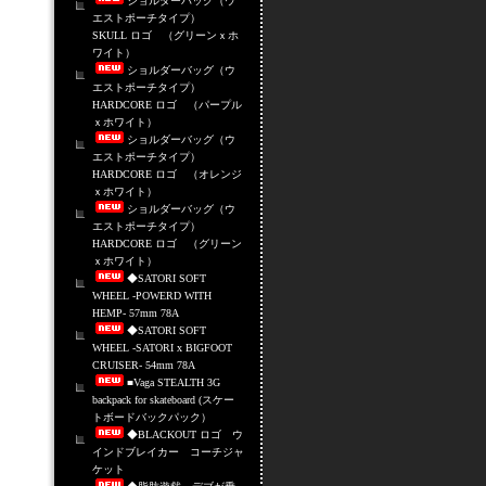
ショルダーバッグ（ウ
エストポーチタイプ）
SKULL ロゴ （グリーンｘホ
ワイト）
ショルダーバッグ（ウ
エストポーチタイプ）
HARDCORE ロゴ （パープル
ｘホワイト）
ショルダーバッグ（ウ
エストポーチタイプ）
HARDCORE ロゴ （オレンジ
ｘホワイト）
ショルダーバッグ（ウ
エストポーチタイプ）
HARDCORE ロゴ （グリーン
ｘホワイト）
◆SATORI SOFT
WHEEL -POWERD WITH
HEMP- 57mm 78A
◆SATORI SOFT
WHEEL -SATORI x BIGFOOT
CRUISER- 54mm 78A
■Vaga STEALTH 3G
backpack for skateboard (スケー
トボードバックパック）
◆BLACKOUT ロゴ ウ
インドブレイカー コーチジャ
ケット