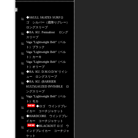
売れ筋商品
◆SKULL SKATES SURFロ
ゴ シルバー（霜降りグレー）
ロングスリーブ
◆BA. KU. Permafrost ロング
スリーブ
Vaga "Lightweight Belt"（ベル
ト）ブラック
Vaga "Lightweight Belt"（ベル
ト）カーキ
Vaga "Lightweight Belt"（ベル
ト）オリーブ
◆BA. KU. D.M.O.D.W リイシ
ュー ロングスリーブ
◆BA. KU. (BARRIER
KULT)GAUZED INVISIBLE ロ
ングスリーブ
Vaga "Lightweight Belt"（ベル
ト）モカ
◆ロゴ ウインドブレ
イカー コーチジャケット
◆HARDCORE ウインドブレ
イカー コーチジャケット
◆BLACKOUT ロゴ ウ
インドブレイカー コーチジャ
ケット