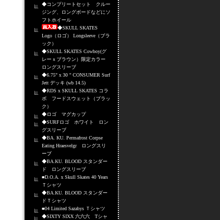
◆コンプリートセット クルー
ジング、ロングボードなどにソ
フトホイール
◆SKULL SKATES
Logo（ロゴ） Longsleeve（ブラ
ック）
◆SKULL SKATES Cowboy(グ
レーｘブラウン）限定カラー
ロングスリーブ
◆6.75" x 30 " CONSUMER Surf
Jett デッキ (wb 14.5)
◆RDS x SKULL SKATES コラ
ボ フードスウェット（ブラッ
ク）
◆ロゴ マグカップ
◆SURFロゴ ホワイト ロン
グスリーブ
◆BA. KU. Permafrost Corpse
Eating Hraesvelgr ロングスリ
ーブ
◆BA.KU. BLOOD スタンダー
ド ロングスリーブ
■D.O.A. x Skull Skates 40 Years
Ｔシャツ
◆BA.KU. BLOOD スタンダー
ドＴシャツ
■04 Limited Sazabys Ｔシャツ
◆SIXTY SIXX 六六六 Tシャ