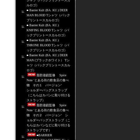
シャツ（バックプリントースカ
ルロゴ）
■ Barrier Kult (BA. KU.) DEER
MAN BLOOD Tシャツ（バック
プリントースカルロゴ）
■ Barrier Kult (BA. KU.)
KNIFING BLOOD Tシャツ（バ
ックプリントースカルロゴ）
■ Barrier Kult (BA. KU.)
THRONE BLOOD Tシャツ（バ
ックプリントースカルロゴ）
■ Barrier Kult (BA. KU.) DEER
MAN (ブラックホワイト） Tシ
ャツ（バックプリントースカル
ロゴ）
脂肪遊戯監修 Spice
Note ‘とある街の飲食店の食べ
物 その１ バージョン‘
ショルダーバッグストラップ
（こちらはカバンに取り付ける
ストラップ）
脂肪遊戯監修 Spice
Note ‘とある街の飲食店の食べ
物 その２ バージョン‘ シ
ョルダーバッグストラップ（こ
ちらはカバンなどに取り付ける
ストラップです）
■BARRIER