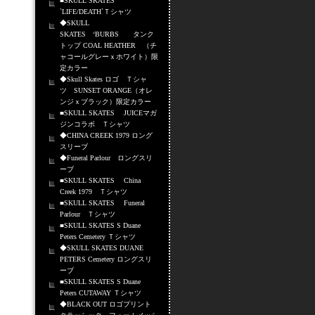
■SKULL SKATES
`LIFE/DEATH`Ｔシャツ
◆SKULL
SKATES ‘BURBS タンク
トップ COAL HEATHER （チ
ャコールグレーｘホワイト）限
定カラー
◆Skull Skates ロゴ Ｔシャ
ツ SUNSET ORANGE（オレ
ンジｘブラック）限定カラー
■SKULL SKATES JUICEマガ
ジンコラボ Ｔシャツ
◆CHINA CREEK 1979 ロング
スリーブ
◆Funeral Parlour ロングスリ
ーブ
■SKULL SKATES China
Creek 1979 Ｔシャツ
■SKULL SKATES Funeral
Parlour Ｔシャツ
■SKULL SKATES S Duane
Peters Cemetery Ｔシャツ
◆SKULL SKATES DUANE
PETERS Cemetery ロングスリ
ーブ
■SKULL SKATES S Duane
Peters CUTAWAY Ｔシャツ
◆BLACK OUT ロゴプリント