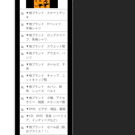
▼他ブランド スケートデッ
キ
▼他ブランド Tーシャツ、
半袖シャツ
▼他ブランド ロングスリー
ブ、長袖シャツ、
▼他ブランド スウェット類
▼他ブランド アウター、パ
ンツ
▼他ブランド ガールズ、子
供
▼他ブランド キャップ、ニ
ットキャップ類
▼他ブランド カバン、財
布、シューズ、ベルト
▼他ブランド 小物、アクセ
サリー、雑貨、ステッカー類
▼DVD、ビデオ、雑誌、書籍
▼CD、DVD 音楽（ハードコ
ア、インディーズなど）
▼他ブランド セール品（処
分プライス！！）