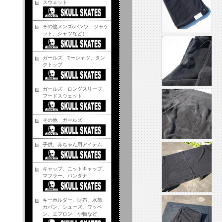
スウェット
その他メンズ(パンツ、ジャケ
ット、シャツなど）
ガールズ Tーシャツ、タン
クトップ
ガールズ ロングスリーブ、
フードスウェット
その他 ガールズ
子供、赤ちゃん用アイテム
キャップ、ニットキャップ、
マフラー、バンダナ
キーホルダー、財布、水筒、
カバン、シューズ、ワッペ
ン、エプロン 小物など