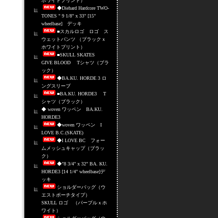
ホワイトプリント）
◆Diehard Hardcore TWO-
TONES " 9 1/8" x 33" [15"
wheelbase] デッキ
■スカルロゴ ロゴ ス
ウェットパンツ （ブラックｘ
ホワイトプリント）
■SKULL SKATES
GIVE BLOOD Tシャツ（ブラ
ック）
◆BA.KU. HORDE 3 ロ
ングスリーブ
■BA.KU. HORDE3 T
シャツ（ブラック）
◆ woven ワッペン BA.KU.
HORDE3
◆woven ワッペン I
LOVE B.C.(SKATE)
◆I LOVE BC フォー
ムメッシュキャップ（ブラッ
ク）
◆"8 3/4" x 32" BA. KU.
HORDE3 [14 1/4" wheelbase]デ
ッキ
ショルダーバッグ（ウ
エストポーチタイプ）
SKULL ロゴ （パープルｘホ
ワイト）