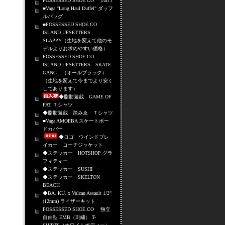
POSSESSED SHOE.CO Tuff i
■Vaga "Long Haul Duffel" ダッフ
ルバッグ
■POSSESSED SHOE.CO
ISLAND UPSETTERS
SLAPPY（生地を変えて他のモ
デルよりお求めやすい価格）
POSSESSED SHOE.CO
ISLAND UPSETTERS SKATE
GANG （オールブラック）
（生地を変えて今までより安く
してあります）
◆脂肪遊戯 GAME OF
FAT Ｔシャツ
◆脂肪遊戯 踏みゑ Ｔシャツ
■Vaga AMOEBA スケートボー
ドカバー
◆ロゴ ウインドブレ
イカー コーチジャケット
◆ステッカー HOTSHOP グラ
フィティー
◆ステッカー SUSHI
◆ステッカー SKELTON
BEACH
◆BA. KU. x Vulcan Assault 1/2"
(12mm) ライザーキット
POSSESSED SHOE.CO 独立
自由型 EMB（刺繍） T-