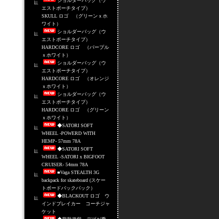
ショルダーバッグ（ウ
エストポーチタイプ）
SKULL ロゴ （グリーンｘホ
ワイト）
ショルダーバッグ（ウ
エストポーチタイプ）
HARDCORE ロゴ （パープル
ｘホワイト）
ショルダーバッグ（ウ
エストポーチタイプ）
HARDCORE ロゴ （オレンジ
ｘホワイト）
ショルダーバッグ（ウ
エストポーチタイプ）
HARDCORE ロゴ （グリーン
ｘホワイト）
◆SATORI SOFT
WHEEL -POWERD WITH
HEMP- 57mm 78A
◆SATORI SOFT
WHEEL -SATORI x BIGFOOT
CRUISER- 54mm 78A
■Vaga STEALTH 3G
backpack for skateboard (スケー
トボードバックパック）
◆BLACKOUT ロゴ ウ
インドブレイカー コーチジャ
ケット