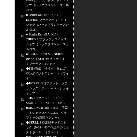
MAN (ブラックホワイト） Tシ
ャツ（バックプリントースカル
ロゴ）
■ Barrier Kult (BA. KU.)
KNIFING ブラックホワイト T
シャツ（バックプリントースカ
ルロゴ）
■ Barrier Kult (BA. KU.)
THRONE ブラックホワイト T
シャツ（バックプリントースカ
ルロゴ）
■SKULL SKATES BURBS
ホワイトSURFBOX（ホワイト
ｘブラック）Tシャツ
◆脂肪遊戯 神福六 横ロゴ
ワンポイントＴシャツ（ホワイ
ト）
◆HORSE ロゴプリント クラ
ッシック フォームメッシュキ
ャップ
◆バックパッチ SKULL
SKATES ‘HUNTED HOUSE‘
■BILL DANFORTH 本人 手刷
りＴシャツ AN RACER グラ
フィック(霜降りグレー）
◆SKULL SKATESデッドスト
ック（NOS）80年代後半のウエ
ストポーチ （グレー）