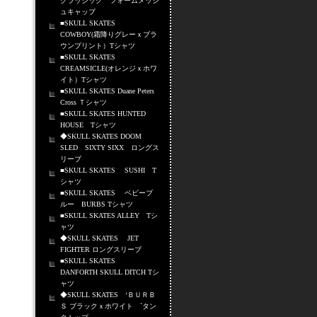
クラッシック フォームメッシ
ュキャップ
■SKULL SKATES
COWBOY(霜降りグレーｘブラ
ウンプリント）Tシャツ
■SKULL SKATES
CREAMSICLE(オレンジｘホワ
イト）Tシャツ
■SKULL SKATES Duane Peters
Cross Ｔシャツ
■SKULL SKATES HUNTED
HOUSE Tシャツ
◆SKULL SKATES DOOM
SLED SIXTY SIXX ロングス
リーブ
■SKULL SKATES SUSHI T
シャツ
■SKULL SKATES ベビーブ
ルー BURBS Tシャツ
■SKULL SKATES ALLEY Tシ
ャツ
◆SKULL SKATES JET
FIGHTER ロングスリーブ
■SKULL SKATES
DANFORTH SKULL DITCH Tシ
ャツ
◆SKULL SKATES ‘ＢＵＲＢ
Ｓ ブラックｘホワイト `タン