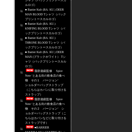
シャツ（バックプリントースカ
ルロゴ）
■ Barrier Kult (BA. KU.) DEER
MAN BLOOD Tシャツ（バック
プリントースカルロゴ）
■ Barrier Kult (BA. KU.)
KNIFING BLOOD Tシャツ（バ
ックプリントースカルロゴ）
■ Barrier Kult (BA. KU.)
THRONE BLOOD Tシャツ（バ
ックプリントースカルロゴ）
■ Barrier Kult (BA. KU.) DEER
MAN (ブラックホワイト） Tシ
ャツ（バックプリントースカル
ロゴ）
脂肪遊戯監修 Spice
Note ‘とある街の飲食店の食べ
物 その１ バージョン‘
ショルダーバッグストラップ
（こちらはカバンに取り付ける
ストラップ）
脂肪遊戯監修 Spice
Note ‘とある街の飲食店の食べ
物 その２ バージョン‘ シ
ョルダーバッグストラップ（こ
ちらはカバンなどに取り付ける
ストラップです）
■BARRIER