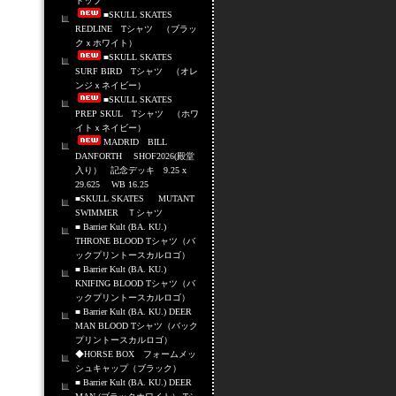
トップ
■SKULL SKATES
REDLINE Tシャツ （ブラッ
クｘホワイト）
■SKULL SKATES
SURF BIRD Tシャツ （オレ
ンジｘネイビー）
■SKULL SKATES
PREP SKUL Tシャツ （ホワ
イトｘネイビー）
MADRID BILL
DANFORTH SHOF2026(殿堂
入り） 記念デッキ 9.25 x
29.625 WB 16.25
■SKULL SKATES MUTANT
SWIMMER Ｔシャツ
■ Barrier Kult (BA. KU.)
THRONE BLOOD Tシャツ（バ
ックプリントースカルロゴ）
■ Barrier Kult (BA. KU.)
KNIFING BLOOD Tシャツ（バ
ックプリントースカルロゴ）
■ Barrier Kult (BA. KU.) DEER
MAN BLOOD Tシャツ（バック
プリントースカルロゴ）
◆HORSE BOX フォームメッ
シュキャップ（ブラック）
■ Barrier Kult (BA. KU.) DEER