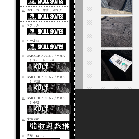
DVD、本、雑誌,、ポスター
ステッカー
セール品
BARRIER KULT(バリアカル
ト）スケートデッキ
BARRIER KULT(バリアカル
ト） 衣類
BARRIER KULT(バリアカル
ト）小物
脂肪遊戯
広苑（KOEN)