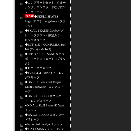
◆コンプリートセット クルー
ジング、ロングボードなどにソ
フトホイール
◆SKULL SKATES
Logo（ロゴ） Longsleeve（ブラ
ック）
◆SKULL SKATES Cowboy(グ
レーｘブラウン）限定カラー
ロングスリーブ
◆6.75" x 30 " CONSUMER Surf
Jett デッキ (wb 14.5)
◆RDS x SKULL SKATES コラ
ボ フードスウェット（ブラッ
ク）
◆ロゴ マグカップ
◆SURFロゴ ホワイト ロン
グスリーブ
◆BA. KU. Permafrost Corpse
Eating Hraesvelgr ロングスリ
ーブ
◆BA.KU. BLOOD スタンダー
ド ロングスリーブ
■D.O.A. x Skull Skates 40 Years
Ｔシャツ
◆BA.KU. BLOOD スタンダー
ドＴシャツ
■04 Limited Sazabys Ｔシャツ
◆SIXTY SIXX 六六六 Tシャ