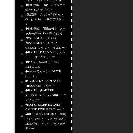
BA.KU.BOG BEAST デッキ
◆脂肪遊戯 `脂‘ ステッカー
(Sixty Sixx デザイン）
脂肪遊戯 スリングポケット
(Sling Pocket) おむすびポー
チ
◆脂肪遊戯 `脂肪遊戯‘ ステ
ッカー(Sixty Sixx デザイン）
POSSESSED SHOE.CO
POSSESSED SHOE “LIP
CREAM” ロケット イエロー
◆BA. KU. D.M.O.D.W リイシ
ュー ロングスリーブ
◆BA.KU. woven ワッペン
D.M.O.D.W
◆woven ワッペン DEATH
CUDDLE
■SKULL SKATES PLASTIC
THOUGHTS Tシャツ
◆BA. KU. (BARRIER
KULT)GAUZED INVISIBLE ロ
ングスリーブ
■BA.KU. (BARRIER KULT)
GAUZED INVISIBLE Tシャツ
■BILL DANFORTH 本人 手刷
りＴシャツ ＡＬＶＡ MOMAD
MINIグラフィック(ブラックボ
ディー）