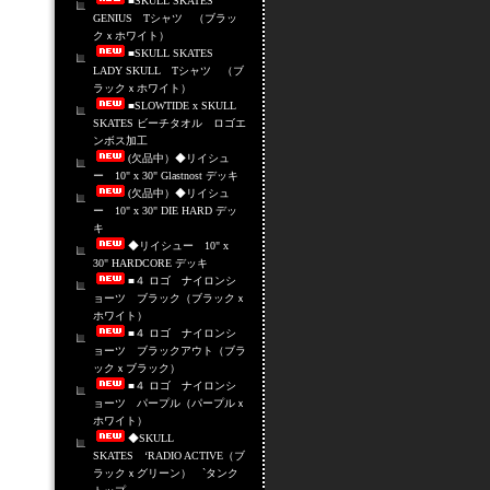
■SKULL SKATES
GENIUS Tシャツ （ブラッ
クｘホワイト）
■SKULL SKATES
LADY SKULL Tシャツ （ブ
ラックｘホワイト）
■SLOWTIDE x SKULL
SKATES ビーチタオル ロゴエ
ンボス加工
(欠品中）◆リイシュ
ー 10" x 30" Glastnost デッキ
(欠品中）◆リイシュ
ー 10" x 30" DIE HARD デッ
キ
◆リイシュー 10" x
30" HARDCORE デッキ
■４ ロゴ ナイロンシ
ョーツ ブラック（ブラックｘ
ホワイト）
■４ ロゴ ナイロンシ
ョーツ ブラックアウト（ブラ
ックｘブラック）
■４ ロゴ ナイロンシ
ョーツ パープル（パープルｘ
ホワイト）
◆SKULL
SKATES ‘RADIO ACTIVE（ブ
ラックｘグリーン） `タンク