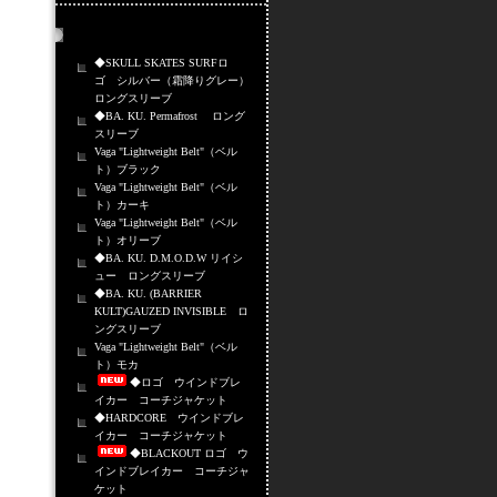
売れ筋商品
◆SKULL SKATES SURFロ
ゴ シルバー（霜降りグレー）
ロングスリーブ
◆BA. KU. Permafrost ロング
スリーブ
Vaga "Lightweight Belt"（ベル
ト）ブラック
Vaga "Lightweight Belt"（ベル
ト）カーキ
Vaga "Lightweight Belt"（ベル
ト）オリーブ
◆BA. KU. D.M.O.D.W リイシ
ュー ロングスリーブ
◆BA. KU. (BARRIER
KULT)GAUZED INVISIBLE ロ
ングスリーブ
Vaga "Lightweight Belt"（ベル
ト）モカ
◆ロゴ ウインドブレ
イカー コーチジャケット
◆HARDCORE ウインドブレ
イカー コーチジャケット
◆BLACKOUT ロゴ ウ
インドブレイカー コーチジャ
ケット