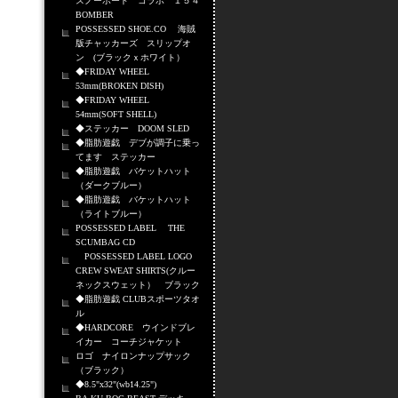
スノーボード コラボ １５４
BOMBER
POSSESSED SHOE.CO 海賊
版チャッカーズ スリップオ
ン (ブラックｘホワイト）
◆FRIDAY WHEEL
53mm(BROKEN DISH)
◆FRIDAY WHEEL
54mm(SOFT SHELL)
◆ステッカー DOOM SLED
◆脂肪遊戯 デブが調子に乗っ
てます ステッカー
◆脂肪遊戯 バケットハット
（ダークブルー）
◆脂肪遊戯 バケットハット
（ライトブルー）
POSSESSED LABEL THE
SCUMBAG CD
POSSESSED LABEL LOGO
CREW SWEAT SHIRTS(クルー
ネックスウェット） ブラック
◆脂肪遊戯 CLUBスポーツタオ
ル
◆HARDCORE ウインドブレ
イカー コーチジャケット
ロゴ ナイロンナップサック
（ブラック）
◆8.5"x32"(wb14.25")