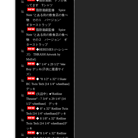
◆脂肪遊戯 デブが乗
ってます Tシャツ
脂肪遊戯監修 Spice
Note ‘とある街の飲食店の食べ
物 その１ バージョン‘
ギターストラップ
脂肪遊戯監修 Spice
Note ‘とある街の飲食店の食べ
物 その２ バージョン‘ ギ
ターストラップ
◆HERESIES (ヘレシー
ズ) THRASH Artwork by
MxExG
◆7 1/4" x 29 1/2" Wee
Boy デッキ(子供に最適サイ
ズ）
◆ "8 1/2" x 32" I Skate
BC Twin Tech [14 1/4" wheelbase]
デッキ
(欠品中）■"Redline
Thruster" - 7 3/4" x 29 1/4" [14
1/2" wheelbase] デッキ
◆ 8" x 32" Redline Twin
Tech [14 1/4" wheelbase]デッキ
◆ 8 1/8" x 32" Redline
Twin Tech [14 1/4" wheelbase]デ
ッキ
◆"8 1/4" x 32" Redline