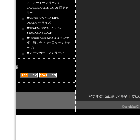
ツ（アーミーグリーン）
SKULL SKATES JAPAN限定カ
ラー
◆woven ワッペン‘LIFE
DEATH` 中サイズ
◆BA.KU. woven ワッペン
STACKED BLOCK
◆ Modus Grip Role １１インチ
幅 切り売り（中目なデッキテ
ープ）
◆ステッカー アンラーン
商品情報配信
特定商取引法に基づく表記
｜
支払
Copyright(C)