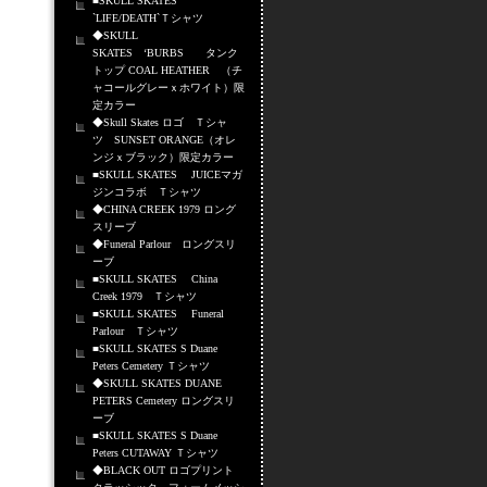
■SKULL SKATES
`LIFE/DEATH`Ｔシャツ
◆SKULL
SKATES ‘BURBS タンク
トップ COAL HEATHER （チ
ャコールグレーｘホワイト）限
定カラー
◆Skull Skates ロゴ Ｔシャ
ツ SUNSET ORANGE（オレ
ンジｘブラック）限定カラー
■SKULL SKATES JUICEマガ
ジンコラボ Ｔシャツ
◆CHINA CREEK 1979 ロング
スリーブ
◆Funeral Parlour ロングスリ
ーブ
■SKULL SKATES China
Creek 1979 Ｔシャツ
■SKULL SKATES Funeral
Parlour Ｔシャツ
■SKULL SKATES S Duane
Peters Cemetery Ｔシャツ
◆SKULL SKATES DUANE
PETERS Cemetery ロングスリ
ーブ
■SKULL SKATES S Duane
Peters CUTAWAY Ｔシャツ
◆BLACK OUT ロゴプリント