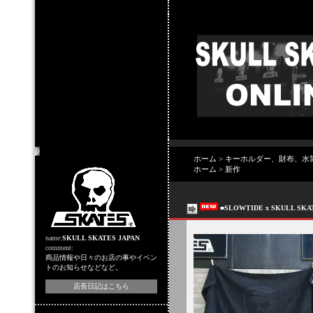
店主のコーナー
ホーム
>
キーホルダー、財布、水
ホーム
>
新作
■SLOWTIDE x SKULL
name:
SKULL SKATES JAPAN
comment:
商品情報や日々のお店の事やイベン
トのお知らせなどなど。
店長日記はこちら