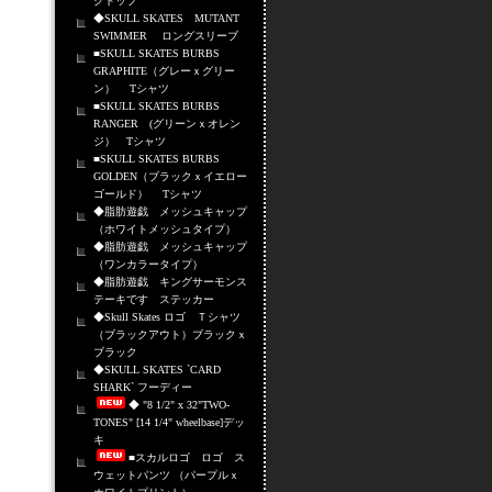
クトップ
◆SKULL SKATES MUTANT
SWIMMER ロングスリーブ
■SKULL SKATES BURBS
GRAPHITE（グレーｘグリー
ン） Tシャツ
■SKULL SKATES BURBS
RANGER (グリーンｘオレン
ジ） Tシャツ
■SKULL SKATES BURBS
GOLDEN（ブラックｘイエロー
ゴールド） Tシャツ
◆脂肪遊戯 メッシュキャップ
（ホワイトメッシュタイプ）
◆脂肪遊戯 メッシュキャップ
（ワンカラータイプ）
◆脂肪遊戯 キングサーモンス
テーキです ステッカー
◆Skull Skates ロゴ Ｔシャツ
（ブラックアウト）ブラックｘ
ブラック
◆SKULL SKATES `CARD
SHARK` フーディー
◆ "8 1/2" x 32"TWO-
TONES" [14 1/4" wheelbase]デッ
キ
■スカルロゴ ロゴ ス
ウェットパンツ （パープルｘ