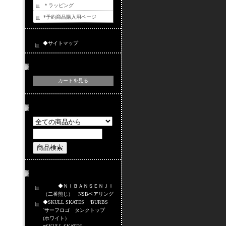
＊ラッピング
*予約商品購入用ページ
◆サイトマップ
カートの中身
カートを見る
商品検索
おすすめ商品
◆ＮＩＢＡＮＳＥＮＪＩ
（二番煎じ） NSBベアリング
◆SKULL SKATES ‘BURBS
`サーフロゴ タンクトップ
(ホワイト）