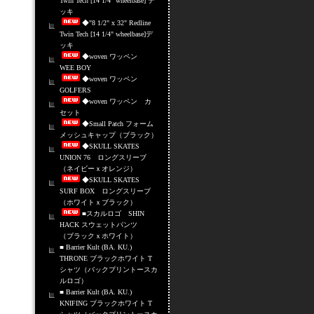
Twin Tech [14 1/4" wheelbase] デ
ッキ
◆"8 1/2" x 32" Redline
Twin Tech [14 1/4" wheelbase]デ
ッキ
◆woven ワッペン
WEE BOY
◆woven ワッペン
GOLFERS
◆woven ワッペン カ
セット
◆Small Patch フォーム
メッシュキャップ（ブラック）
◆SKULL SKATES
UNION 76 ロングスリーブ
（ネイビーｘオレンジ）
◆SKULL SKATES
SURF BOX ロングスリーブ
（ホワイトｘブラック）
■スカルロゴ SHIN
HACK スウェットパンツ
（ブラックｘホワイト）
■ Barrier Kult (BA. KU.)
THRONE ブラックホワイト T
シャツ（バックプリントースカ
ルロゴ）
■ Barrier Kult (BA. KU.)
KNIFING ブラックホワイト T