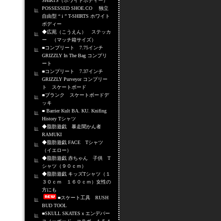
SHIRTS（ホワイトボディー）
POSSESSED SHOE.CO 独立
自由型 “ i ” T-SHIRTS ホワイト
ボディー
◆広苑（こうえん） ステッカ
ー （マッチ箱サイズ）
■コンプリート 7.75インチ
GRIZZLY In The Bag コンプリ
ート
■コンプリート 7.37インチ
GRIZZLY Purveyor コンプリー
ト スケートボード
■ブランク スケートボードデ
ッキ
■ Barrier Kult BA. KU. Knifing
History Tシャツ
◆脂肪遊戯 暴走聞かん者
RAMUKI
◆脂肪遊戯 FACE Tシャツ
（イエロー）
◆脂肪遊戯 赤ちゃん 子供 T
シャツ（９０ｃｍ）
◆脂肪遊戯 キッズTシャツ（１
３０ｃｍ １６０ｃｍ）女性の
方にも
■スケート工具 RUSH
BUD TOOL
■SKULL SKATESｘエンデバー