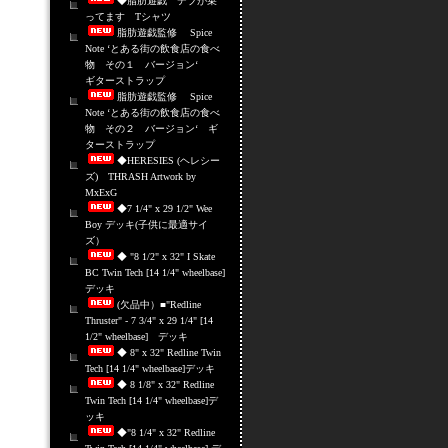
◆脂肪遊戯 デブが乗
ってます Tシャツ
脂肪遊戯監修 Spice
Note ‘とある街の飲食店の食べ
物 その１ バージョン‘
ギターストラップ
脂肪遊戯監修 Spice
Note ‘とある街の飲食店の食べ
物 その２ バージョン‘ ギ
ターストラップ
◆HERESIES (ヘレシー
ズ) THRASH Artwork by
MxExG
◆7 1/4" x 29 1/2" Wee
Boy デッキ(子供に最適サイ
ズ）
◆ "8 1/2" x 32" I Skate
BC Twin Tech [14 1/4" wheelbase]
デッキ
(欠品中）■"Redline
Thruster" - 7 3/4" x 29 1/4" [14
1/2" wheelbase] デッキ
◆ 8" x 32" Redline Twin
Tech [14 1/4" wheelbase]デッキ
◆ 8 1/8" x 32" Redline
Twin Tech [14 1/4" wheelbase]デ
ッキ
◆"8 1/4" x 32" Redline