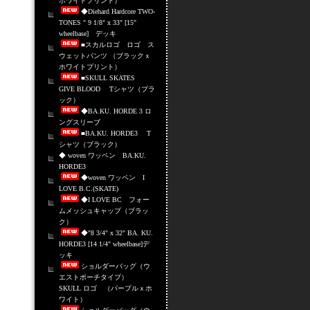
ホワイトプリント）
◆Diehard Hardcore TWO-
TONES " 9 1/8" x 33" [15"
wheelbase] デッキ
■スカルロゴ ロゴ ス
ウェットパンツ （ブラックｘ
ホワイトプリント）
■SKULL SKATES
GIVE BLOOD Tシャツ（ブラ
ック）
◆BA.KU. HORDE 3 ロ
ングスリーブ
■BA.KU. HORDE3 T
シャツ（ブラック）
◆ woven ワッペン BA.KU.
HORDE3
◆woven ワッペン I
LOVE B.C.(SKATE)
◆I LOVE BC フォー
ムメッシュキャップ（ブラッ
ク）
◆"8 3/4" x 32" BA. KU.
HORDE3 [14 1/4" wheelbase]デ
ッキ
ショルダーバッグ（ウ
エストポーチタイプ）
SKULL ロゴ （パープルｘホ
ワイト）