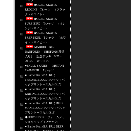
トップ
■SKULL SKATES
REDLINE Tシャツ （ブラッ
クｘホワイト）
■SKULL SKATES
SURF BIRD Tシャツ （オレ
ンジｘネイビー）
■SKULL SKATES
PREP SKUL Tシャツ （ホワ
イトｘネイビー）
MADRID BILL
DANFORTH SHOF2026(殿堂
入り） 記念デッキ 9.25 x
29.625 WB 16.25
■SKULL SKATES MUTANT
SWIMMER Ｔシャツ
■ Barrier Kult (BA. KU.)
THRONE BLOOD Tシャツ（バ
ックプリントースカルロゴ）
■ Barrier Kult (BA. KU.)
KNIFING BLOOD Tシャツ（バ
ックプリントースカルロゴ）
■ Barrier Kult (BA. KU.) DEER
MAN BLOOD Tシャツ（バック
プリントースカルロゴ）
◆HORSE BOX フォームメッ
シュキャップ（ブラック）
■ Barrier Kult (BA. KU.) DEER