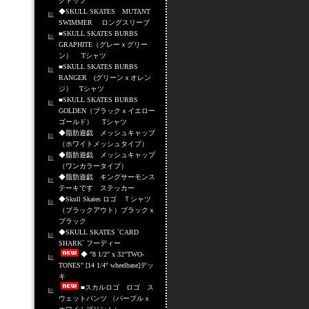
クトップ
◆SKULL SKATES MUTANT
SWIMMER ロングスリーブ
■SKULL SKATES BURBS
GRAPHITE（グレーｘグリー
ン） Tシャツ
■SKULL SKATES BURBS
RANGER (グリーンｘオレン
ジ） Tシャツ
■SKULL SKATES BURBS
GOLDEN（ブラックｘイエロー
ゴールド） Tシャツ
◆脂肪遊戯 メッシュキャップ
（ホワイトメッシュタイプ）
◆脂肪遊戯 メッシュキャップ
（ワンカラータイプ）
◆脂肪遊戯 キングサーモンス
テーキです ステッカー
◆Skull Skates ロゴ Ｔシャツ
（ブラックアウト）ブラックｘ
ブラック
◆SKULL SKATES `CARD
SHARK` フーディー
◆ "8 1/2" x 32"TWO-
TONES" [14 1/4" wheelbase]デッ
キ
■スカルロゴ ロゴ ス
ウェットパンツ （パープルｘ