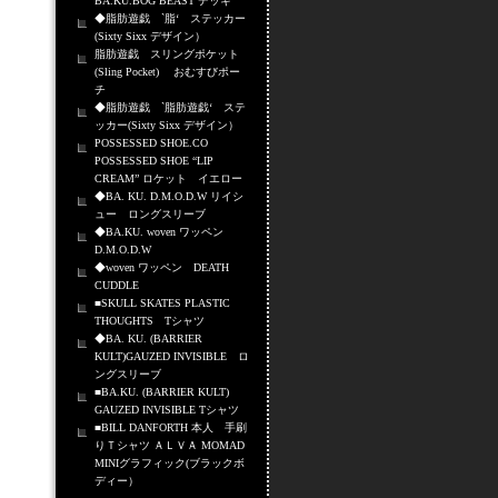
BA.KU.BOG BEAST デッキ
◆脂肪遊戯 `脂‘ ステッカー
(Sixty Sixx デザイン）
脂肪遊戯 スリングポケット
(Sling Pocket) おむすびポー
チ
◆脂肪遊戯 `脂肪遊戯‘ ステ
ッカー(Sixty Sixx デザイン）
POSSESSED SHOE.CO
POSSESSED SHOE “LIP
CREAM” ロケット イエロー
◆BA. KU. D.M.O.D.W リイシ
ュー ロングスリーブ
◆BA.KU. woven ワッペン
D.M.O.D.W
◆woven ワッペン DEATH
CUDDLE
■SKULL SKATES PLASTIC
THOUGHTS Tシャツ
◆BA. KU. (BARRIER
KULT)GAUZED INVISIBLE ロ
ングスリーブ
■BA.KU. (BARRIER KULT)
GAUZED INVISIBLE Tシャツ
■BILL DANFORTH 本人 手刷
りＴシャツ ＡＬＶＡ MOMAD
MINIグラフィック(ブラックボ
ディー）