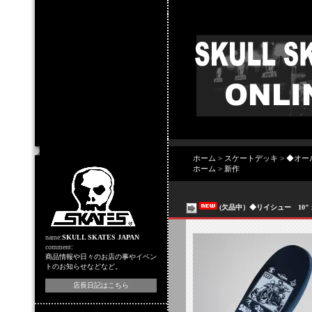
店主のコーナー
ホーム
>
スケートデッキ
>
◆オー
ホーム
>
新作
(欠品中）◆リイシュー 10" x 3
name:
SKULL SKATES JAPAN
comment:
商品情報や日々のお店の事やイベン
トのお知らせなどなど。
店長日記はこちら