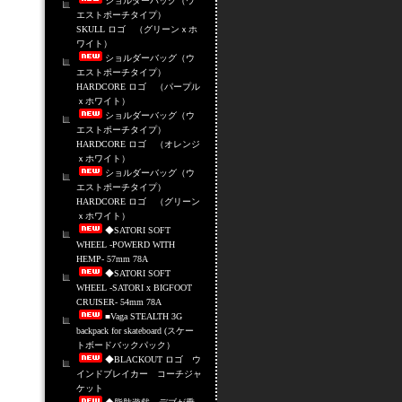
ショルダーバッグ（ウ
エストポーチタイプ）
SKULL ロゴ （グリーンｘホ
ワイト）
ショルダーバッグ（ウ
エストポーチタイプ）
HARDCORE ロゴ （パープル
ｘホワイト）
ショルダーバッグ（ウ
エストポーチタイプ）
HARDCORE ロゴ （オレンジ
ｘホワイト）
ショルダーバッグ（ウ
エストポーチタイプ）
HARDCORE ロゴ （グリーン
ｘホワイト）
◆SATORI SOFT
WHEEL -POWERD WITH
HEMP- 57mm 78A
◆SATORI SOFT
WHEEL -SATORI x BIGFOOT
CRUISER- 54mm 78A
■Vaga STEALTH 3G
backpack for skateboard (スケー
トボードバックパック）
◆BLACKOUT ロゴ ウ
インドブレイカー コーチジャ
ケット