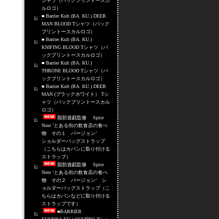
シャツ（バックプリントースカ
ルロゴ）
■ Barrier Kult (BA. KU.) DEER
MAN BLOOD Tシャツ（バック
プリントースカルロゴ）
■ Barrier Kult (BA. KU.)
KNIFING BLOOD Tシャツ（バ
ックプリントースカルロゴ）
■ Barrier Kult (BA. KU.)
THRONE BLOOD Tシャツ（バ
ックプリントースカルロゴ）
■ Barrier Kult (BA. KU.) DEER
MAN (ブラックホワイト） Tシ
ャツ（バックプリントースカル
ロゴ）
脂肪遊戯監修 Spice
Note ‘とある街の飲食店の食べ
物 その１ バージョン‘
ショルダーバッグストラップ
（こちらはカバンに取り付ける
ストラップ）
脂肪遊戯監修 Spice
Note ‘とある街の飲食店の食べ
物 その２ バージョン‘ シ
ョルダーバッグストラップ（こ
ちらはカバンなどに取り付ける
ストラップです）
■BARRIER