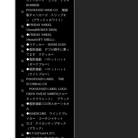
スノーボード コラボ １５４
BOMBER
POSSESSED SHOE.CO 海賊
版チャッカーズ スリップオ
ン (ブラックｘホワイト）
◆FRIDAY WHEEL
53mm(BROKEN DISH)
◆FRIDAY WHEEL
54mm(SOFT SHELL)
◆ステッカー DOOM SLED
◆脂肪遊戯 デブが調子に乗っ
てます ステッカー
◆脂肪遊戯 バケットハット
（ダークブルー）
◆脂肪遊戯 バケットハット
（ライトブルー）
POSSESSED LABEL THE
SCUMBAG CD
POSSESSED LABEL LOGO
CREW SWEAT SHIRTS(クルー
ネックスウェット） ブラック
◆脂肪遊戯 CLUBスポーツタオ
ル
◆HARDCORE ウインドブレ
イカー コーチジャケット
ロゴ ナイロンナップサック
（ブラック）
◆8.5"x32"(wb14.25")