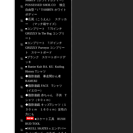
SHIRTS（ホワイトボディー）
POSSESSED SHOE.CO 独立
自由型 “ i ” T-SHIRTS ホワイト
ボディー
◆広苑（こうえん） ステッカ
ー （マッチ箱サイズ）
■コンプリート 7.75インチ
GRIZZLY In The Bag コンプリ
ート
■コンプリート 7.37インチ
GRIZZLY Purveyor コンプリー
ト スケートボード
■ブランク スケートボードデ
ッキ
■ Barrier Kult BA. KU. Knifing
History Tシャツ
◆脂肪遊戯 暴走聞かん者
RAMUKI
◆脂肪遊戯 FACE Tシャツ
（イエロー）
◆脂肪遊戯 赤ちゃん 子供 T
シャツ（９０ｃｍ）
◆脂肪遊戯 キッズTシャツ（１
３０ｃｍ １６０ｃｍ）女性の
方にも
■スケート工具 RUSH
BUD TOOL
■SKULL SKATESｘエンデバー