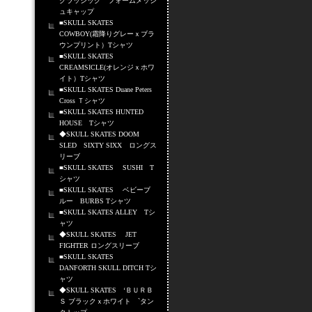
クラッシック フォームメッシ
ュキャップ
■SKULL SKATES
COWBOY(霜降りグレーｘブラ
ウンプリント）Tシャツ
■SKULL SKATES
CREAMSICLE(オレンジｘホワ
イト）Tシャツ
■SKULL SKATES Duane Peters
Cross Ｔシャツ
■SKULL SKATES HUNTED
HOUSE Tシャツ
◆SKULL SKATES DOOM
SLED SIXTY SIXX ロングス
リーブ
■SKULL SKATES SUSHI T
シャツ
■SKULL SKATES ベビーブ
ルー BURBS Tシャツ
■SKULL SKATES ALLEY Tシ
ャツ
◆SKULL SKATES JET
FIGHTER ロングスリーブ
■SKULL SKATES
DANFORTH SKULL DITCH Tシ
ャツ
◆SKULL SKATES ‘ＢＵＲＢ
Ｓ ブラックｘホワイト `タン