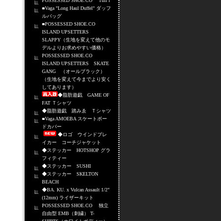
POSSESSED SHOE.CO Tuff i
■Vaga "Long Haul Duffel" ダッフ
ルバッグ
■POSSESSED SHOE.CO
ISLAND UPSETTERS
SLAPPY（生地を変えて他のモ
デルよりお求めやすい価格）
POSSESSED SHOE.CO
ISLAND UPSETTERS SKATE
GANG （オールブラック）
（生地を変えて今までより安く
してあります）
◆脂肪遊戯 GAME OF
FAT Ｔシャツ
◆脂肪遊戯 踏みゑ Ｔシャツ
■Vaga AMOEBA スケートボー
ドカバー
◆ロゴ ウインドブレ
イカー コーチジャケット
◆ステッカー HOTSHOP グラ
フィティー
◆ステッカー SUSHI
◆ステッカー SKELTON
BEACH
◆BA. KU. x Vulcan Assault 1/2"
(12mm) ライザーキット
POSSESSED SHOE.CO 独立
自由型 EMB（刺繍） T-