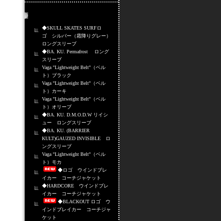
売れ筋商品
◆SKULL SKATES SURFロ
ゴ シルバー（霜降りグレー）
ロングスリーブ
◆BA. KU. Permafrost ロング
スリーブ
Vaga "Lightweight Belt"（ベル
ト）ブラック
Vaga "Lightweight Belt"（ベル
ト）カーキ
Vaga "Lightweight Belt"（ベル
ト）オリーブ
◆BA. KU. D.M.O.D.W リイシ
ュー ロングスリーブ
◆BA. KU. (BARRIER
KULT)GAUZED INVISIBLE ロ
ングスリーブ
Vaga "Lightweight Belt"（ベル
ト）モカ
◆ロゴ ウインドブレ
イカー コーチジャケット
◆HARDCORE ウインドブレ
イカー コーチジャケット
◆BLACKOUT ロゴ ウ
インドブレイカー コーチジャ
ケット