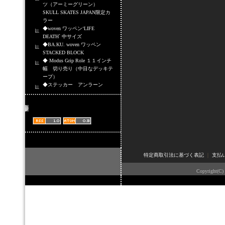
ツ（アーミーグリーン）
SKULL SKATES JAPAN限定カ
ラー
◆woven ワッペン‘LIFE
DEATH` 中サイズ
◆BA.KU. woven ワッペン
STACKED BLOCK
◆ Modus Grip Role １１インチ
幅 切り売り（中目なデッキテ
ープ）
◆ステッカー アンラーン
商品情報配信
特定商取引法に基づく表記
｜
支払
Copyright(C)