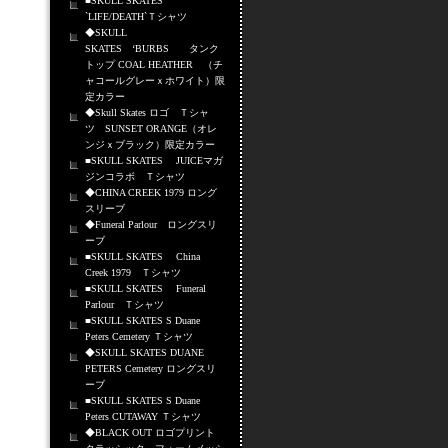
■SKULL SKATES
`LIFE/DEATH`Ｔシャツ
◆SKULL
SKATES ‘BURBS タンク
トップ COAL HEATHER （チ
ャコールグレーｘホワイト）限
定カラー
◆Skull Skates ロゴ Ｔシャ
ツ SUNSET ORANGE（オレ
ンジｘブラック）限定カラー
■SKULL SKATES JUICEマガ
ジンコラボ Ｔシャツ
◆CHINA CREEK 1979 ロング
スリーブ
◆Funeral Parlour ロングスリ
ーブ
■SKULL SKATES China
Creek 1979 Ｔシャツ
■SKULL SKATES Funeral
Parlour Ｔシャツ
■SKULL SKATES S Duane
Peters Cemetery Ｔシャツ
◆SKULL SKATES DUANE
PETERS Cemetery ロングスリ
ーブ
■SKULL SKATES S Duane
Peters CUTAWAY Ｔシャツ
◆BLACK OUT ロゴプリント