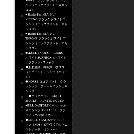
MAN (ブラックホワイト） Tシ
ャツ（バックプリントースカル
ロゴ）
■ Barrier Kult (BA. KU.)
KNIFING ブラックホワイト T
シャツ（バックプリントースカ
ルロゴ）
■ Barrier Kult (BA. KU.)
THRONE ブラックホワイト T
シャツ（バックプリントースカ
ルロゴ）
■SKULL SKATES BURBS
ホワイトSURFBOX（ホワイト
ｘブラック）Tシャツ
◆脂肪遊戯 神福六 横ロゴ
ワンポイントＴシャツ（ホワイ
ト）
◆HORSE ロゴプリント クラ
ッシック フォームメッシュキ
ャップ
◆バックパッチ SKULL
SKATES ‘HUNTED HOUSE‘
■BILL DANFORTH 本人 手刷
りＴシャツ AN RACER グラ
フィック(霜降りグレー）
◆SKULL SKATESデッドスト
ック（NOS）80年代後半のウエ
ストポーチ （グレー）