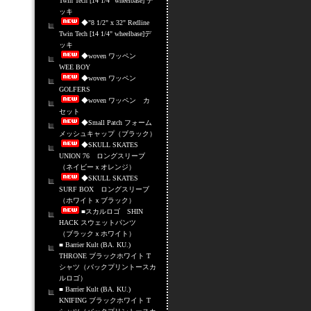
Twin Tech [14 1/4" wheelbase] デ
ッキ
◆"8 1/2" x 32" Redline
Twin Tech [14 1/4" wheelbase]デ
ッキ
◆woven ワッペン
WEE BOY
◆woven ワッペン
GOLFERS
◆woven ワッペン カ
セット
◆Small Patch フォーム
メッシュキャップ（ブラック）
◆SKULL SKATES
UNION 76 ロングスリーブ
（ネイビーｘオレンジ）
◆SKULL SKATES
SURF BOX ロングスリーブ
（ホワイトｘブラック）
■スカルロゴ SHIN
HACK スウェットパンツ
（ブラックｘホワイト）
■ Barrier Kult (BA. KU.)
THRONE ブラックホワイト T
シャツ（バックプリントースカ
ルロゴ）
■ Barrier Kult (BA. KU.)
KNIFING ブラックホワイト T