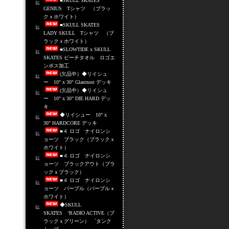
■SKULL SKATES
GENIUS Tシャツ （ブラッ
クｘホワイト）
■SKULL SKATES
LADY SKULL Tシャツ （ブ
ラックｘホワイト）
■SLOWTIDE x SKULL
SKATES ビーチタオル ロゴエ
ンボス加工
(欠品中）◆リイシュ
ー 10" x 30" Glastnost デッキ
(欠品中）◆リイシュ
ー 10" x 30" DIE HARD デッ
キ
◆リイシュー 10" x
30" HARDCORE デッキ
■４ ロゴ ナイロンシ
ョーツ ブラック（ブラックｘ
ホワイト）
■４ ロゴ ナイロンシ
ョーツ ブラックアウト（ブラ
ックｘブラック）
■４ ロゴ ナイロンシ
ョーツ パープル（パープルｘ
ホワイト）
◆SKULL
SKATES ‘RADIO ACTIVE（ブ
ラックｘグリーン） `タンク