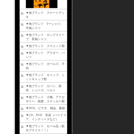
▼他ブランド スケートデッ
キ
▼他ブランド Tーシャツ、
半袖シャツ
▼他ブランド ロングスリー
ブ、長袖シャツ、
▼他ブランド スウェット類
▼他ブランド アウター、パ
ンツ
▼他ブランド ガールズ、子
供
▼他ブランド キャップ、ニ
ットキャップ類
▼他ブランド カバン、財
布、シューズ、ベルト
▼他ブランド 小物、アクセ
サリー、雑貨、ステッカー類
▼DVD、ビデオ、雑誌、書籍
▼CD、DVD 音楽（ハードコ
ア、インディーズなど）
▼他ブランド セール品（処
分プライス！！）