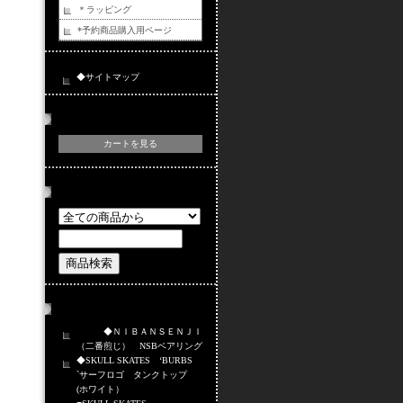
＊ラッピング
*予約商品購入用ページ
◆サイトマップ
カートの中身
カートを見る
商品検索
おすすめ商品
◆ＮＩＢＡＮＳＥＮＪＩ
（二番煎じ） NSBベアリング
◆SKULL SKATES ‘BURBS
`サーフロゴ タンクトップ
(ホワイト）