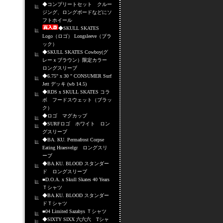
◆コンプリートセット クルー
ジング、ロングボードなどにソ
フトホイール
◆SKULL SKATES
Logo（ロゴ） Longsleeve（ブラ
ック）
◆SKULL SKATES Cowboy(グ
レーｘブラウン）限定カラー
ロングスリーブ
◆6.75" x 30 " CONSUMER Surf
Jett デッキ (wb 14.5)
◆RDS x SKULL SKATES コラ
ボ フードスウェット（ブラッ
ク）
◆ロゴ マグカップ
◆SURFロゴ ホワイト ロン
グスリーブ
◆BA. KU. Permafrost Corpse
Eating Hraesvelgr ロングスリ
ーブ
◆BA.KU. BLOOD スタンダー
ド ロングスリーブ
■D.O.A. x Skull Skates 40 Years
Ｔシャツ
◆BA.KU. BLOOD スタンダー
ドＴシャツ
■04 Limited Sazabys Ｔシャツ
◆SIXTY SIXX 六六六 Tシャ