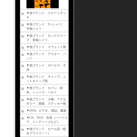
▼他ブランド スケートデッ
キ
▼他ブランド Tーシャツ、
半袖シャツ
▼他ブランド ロングスリー
ブ、長袖シャツ、
▼他ブランド スウェット類
▼他ブランド アウター、パ
ンツ
▼他ブランド ガールズ、子
供
▼他ブランド キャップ、ニ
ットキャップ類
▼他ブランド カバン、財
布、シューズ、ベルト
▼他ブランド 小物、アクセ
サリー、雑貨、ステッカー類
▼DVD、ビデオ、雑誌、書籍
▼CD、DVD 音楽（ハードコ
ア、インディーズなど）
▼他ブランド セール品（処
分プライス！！）