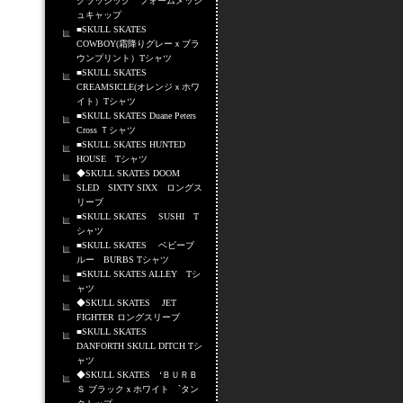
クラッシック フォームメッシ
ュキャップ
■SKULL SKATES
COWBOY(霜降りグレーｘブラ
ウンプリント）Tシャツ
■SKULL SKATES
CREAMSICLE(オレンジｘホワ
イト）Tシャツ
■SKULL SKATES Duane Peters
Cross Ｔシャツ
■SKULL SKATES HUNTED
HOUSE Tシャツ
◆SKULL SKATES DOOM
SLED SIXTY SIXX ロングス
リーブ
■SKULL SKATES SUSHI T
シャツ
■SKULL SKATES ベビーブ
ルー BURBS Tシャツ
■SKULL SKATES ALLEY Tシ
ャツ
◆SKULL SKATES JET
FIGHTER ロングスリーブ
■SKULL SKATES
DANFORTH SKULL DITCH Tシ
ャツ
◆SKULL SKATES ‘ＢＵＲＢ
Ｓ ブラックｘホワイト `タン