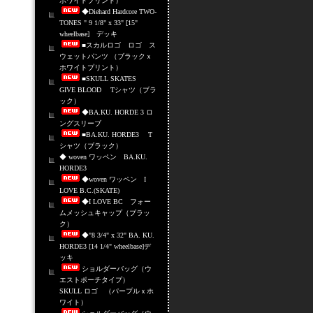
ホワイトプリント）
◆Diehard Hardcore TWO-
TONES " 9 1/8" x 33" [15"
wheelbase] デッキ
■スカルロゴ ロゴ ス
ウェットパンツ （ブラックｘ
ホワイトプリント）
■SKULL SKATES
GIVE BLOOD Tシャツ（ブラ
ック）
◆BA.KU. HORDE 3 ロ
ングスリーブ
■BA.KU. HORDE3 T
シャツ（ブラック）
◆ woven ワッペン BA.KU.
HORDE3
◆woven ワッペン I
LOVE B.C.(SKATE)
◆I LOVE BC フォー
ムメッシュキャップ（ブラッ
ク）
◆"8 3/4" x 32" BA. KU.
HORDE3 [14 1/4" wheelbase]デ
ッキ
ショルダーバッグ（ウ
エストポーチタイプ）
SKULL ロゴ （パープルｘホ
ワイト）