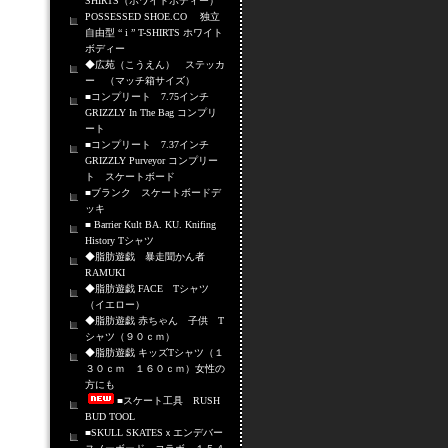
SHIRTS（ホワイトボディー）
POSSESSED SHOE.CO 独立
自由型 “ i ” T-SHIRTS ホワイト
ボディー
◆広苑（こうえん） ステッカ
ー （マッチ箱サイズ）
■コンプリート 7.75インチ
GRIZZLY In The Bag コンプリ
ート
■コンプリート 7.37インチ
GRIZZLY Purveyor コンプリー
ト スケートボード
■ブランク スケートボードデ
ッキ
■ Barrier Kult BA. KU. Knifing
History Tシャツ
◆脂肪遊戯 暴走聞かん者
RAMUKI
◆脂肪遊戯 FACE Tシャツ
（イエロー）
◆脂肪遊戯 赤ちゃん 子供 T
シャツ（９０ｃｍ）
◆脂肪遊戯 キッズTシャツ（１
３０ｃｍ １６０ｃｍ）女性の
方にも
■スケート工具 RUSH
BUD TOOL
■SKULL SKATESｘエンデバー