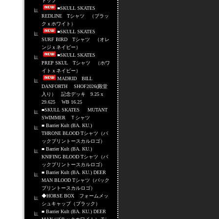
トップ
■SKULL SKATES
REDLINE Tシャツ （ブラッ
クｘホワイト）
■SKULL SKATES
SURF BIRD Tシャツ （オレ
ンジｘネイビー）
■SKULL SKATES
PREP SKUL Tシャツ （ホワ
イトｘネイビー）
MADRID BILL
DANFORTH SHOF2026(殿堂
入り） 記念デッキ 9.25 x
29.625 WB 16.25
■SKULL SKATES MUTANT
SWIMMER Ｔシャツ
■ Barrier Kult (BA. KU.)
THRONE BLOOD Tシャツ（バ
ックプリントースカルロゴ）
■ Barrier Kult (BA. KU.)
KNIFING BLOOD Tシャツ（バ
ックプリントースカルロゴ）
■ Barrier Kult (BA. KU.) DEER
MAN BLOOD Tシャツ（バック
プリントースカルロゴ）
◆HORSE BOX フォームメッ
シュキャップ（ブラック）
■ Barrier Kult (BA. KU.) DEER