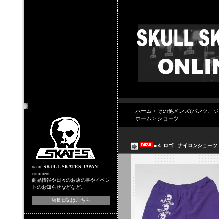
店主のコーナー
ホーム
>
その他メンズ(パンツ、
ホーム
>
ショーツ
■４ ロゴ ナイロンショー
name:
SKULL SKATES JAPAN
comment:
商品情報や日々のお店の事やイベン
トのお知らせなどなど。
店長日記はこちら