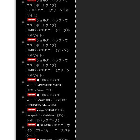
ショルダーバッグ（ウ
エストポーチタイプ）
SKULL ロゴ （グリーンｘホ
ワイト）
ショルダーバッグ（ウ
エストポーチタイプ）
HARDCORE ロゴ （パープル
ｘホワイト）
ショルダーバッグ（ウ
エストポーチタイプ）
HARDCORE ロゴ （オレンジ
ｘホワイト）
ショルダーバッグ（ウ
エストポーチタイプ）
HARDCORE ロゴ （グリーン
ｘホワイト）
◆SATORI SOFT
WHEEL -POWERD WITH
HEMP- 57mm 78A
◆SATORI SOFT
WHEEL -SATORI x BIGFOOT
CRUISER- 54mm 78A
■Vaga STEALTH 3G
backpack for skateboard (スケー
トボードバックパック）
◆BLACKOUT ロゴ ウ
インドブレイカー コーチジャ
ケット