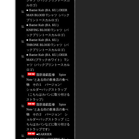
シャツ（バックプリントースカ
ルロゴ）
■ Barrier Kult (BA. KU.) DEER
MAN BLOOD Tシャツ（バック
プリントースカルロゴ）
■ Barrier Kult (BA. KU.)
KNIFING BLOOD Tシャツ（バ
ックプリントースカルロゴ）
■ Barrier Kult (BA. KU.)
THRONE BLOOD Tシャツ（バ
ックプリントースカルロゴ）
■ Barrier Kult (BA. KU.) DEER
MAN (ブラックホワイト） Tシ
ャツ（バックプリントースカル
ロゴ）
脂肪遊戯監修 Spice
Note ‘とある街の飲食店の食べ
物 その１ バージョン‘
ショルダーバッグストラップ
（こちらはカバンに取り付ける
ストラップ）
脂肪遊戯監修 Spice
Note ‘とある街の飲食店の食べ
物 その２ バージョン‘ シ
ョルダーバッグストラップ（こ
ちらはカバンなどに取り付ける
ストラップです）
■BARRIER