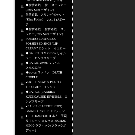
BA.KU.BOG BEAST デッキ
◆脂肪遊戯 `脂‘ ステッカー
(Sixty Sixx デザイン）
脂肪遊戯 スリングポケット
(Sling Pocket) おむすびポー
チ
◆脂肪遊戯 `脂肪遊戯‘ ステ
ッカー(Sixty Sixx デザイン）
POSSESSED SHOE.CO
POSSESSED SHOE “LIP
CREAM” ロケット イエロー
◆BA. KU. D.M.O.D.W リイシ
ュー ロングスリーブ
◆BA.KU. woven ワッペン
D.M.O.D.W
◆woven ワッペン DEATH
CUDDLE
■SKULL SKATES PLASTIC
THOUGHTS Tシャツ
◆BA. KU. (BARRIER
KULT)GAUZED INVISIBLE ロ
ングスリーブ
■BA.KU. (BARRIER KULT)
GAUZED INVISIBLE Tシャツ
■BILL DANFORTH 本人 手刷
りＴシャツ ＡＬＶＡ MOMAD
MINIグラフィック(ブラックボ
ディー）