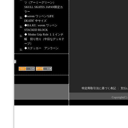
ツ（アーミーグリーン）
SKULL SKATES JAPAN限定カ
ラー
◆woven ワッペン‘LIFE
DEATH` 中サイズ
◆BA.KU. woven ワッペン
STACKED BLOCK
◆ Modus Grip Role １１インチ
幅 切り売り（中目なデッキテ
ープ）
◆ステッカー アンラーン
商品情報配信
特定商取引法に基づく表記
｜
支払
Copyright(C)