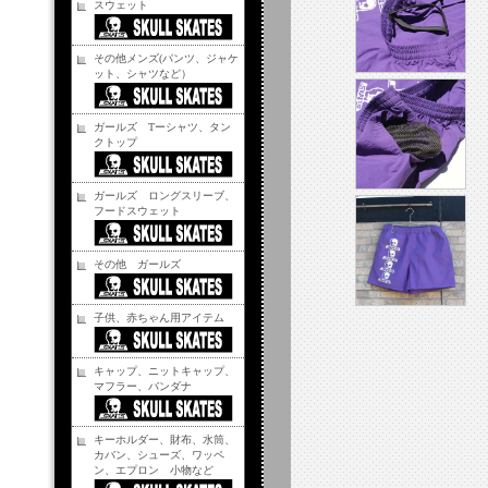
スウェット
その他メンズ(パンツ、ジャケ
ット、シャツなど）
ガールズ Tーシャツ、タン
クトップ
ガールズ ロングスリーブ、
フードスウェット
その他 ガールズ
子供、赤ちゃん用アイテム
キャップ、ニットキャップ、
マフラー、バンダナ
キーホルダー、財布、水筒、
カバン、シューズ、ワッペ
ン、エプロン 小物など