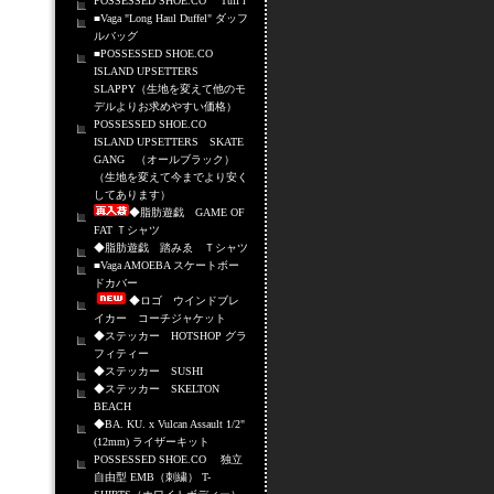
POSSESSED SHOE.CO Tuff i
■Vaga "Long Haul Duffel" ダッフ
ルバッグ
■POSSESSED SHOE.CO
ISLAND UPSETTERS
SLAPPY（生地を変えて他のモ
デルよりお求めやすい価格）
POSSESSED SHOE.CO
ISLAND UPSETTERS SKATE
GANG （オールブラック）
（生地を変えて今までより安く
してあります）
◆脂肪遊戯 GAME OF
FAT Ｔシャツ
◆脂肪遊戯 踏みゑ Ｔシャツ
■Vaga AMOEBA スケートボー
ドカバー
◆ロゴ ウインドブレ
イカー コーチジャケット
◆ステッカー HOTSHOP グラ
フィティー
◆ステッカー SUSHI
◆ステッカー SKELTON
BEACH
◆BA. KU. x Vulcan Assault 1/2"
(12mm) ライザーキット
POSSESSED SHOE.CO 独立
自由型 EMB（刺繍） T-