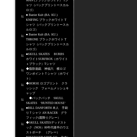
MAN (ブラックホワイト） Tシ
ャツ（バックプリントースカル
ロゴ）
■ Barrier Kult (BA. KU.)
KNIFING ブラックホワイト T
シャツ（バックプリントースカ
ルロゴ）
■ Barrier Kult (BA. KU.)
THRONE ブラックホワイト T
シャツ（バックプリントースカ
ルロゴ）
■SKULL SKATES BURBS
ホワイトSURFBOX（ホワイト
ｘブラック）Tシャツ
◆脂肪遊戯 神福六 横ロゴ
ワンポイントＴシャツ（ホワイ
ト）
◆HORSE ロゴプリント クラ
ッシック フォームメッシュキ
ャップ
◆バックパッチ SKULL
SKATES ‘HUNTED HOUSE‘
■BILL DANFORTH 本人 手刷
りＴシャツ AN RACER グラ
フィック(霜降りグレー）
◆SKULL SKATESデッドスト
ック（NOS）80年代後半のウエ
ストポーチ （グレー）