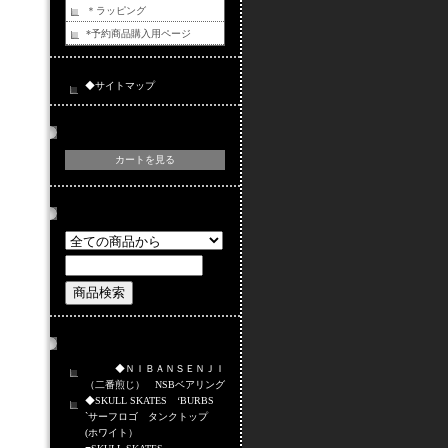
＊ラッピング
*予約商品購入用ページ
◆サイトマップ
カートの中身
カートを見る
商品検索
おすすめ商品
◆ＮＩＢＡＮＳＥＮＪＩ
（二番煎じ） NSBベアリング
◆SKULL SKATES ‘BURBS
`サーフロゴ タンクトップ
(ホワイト）