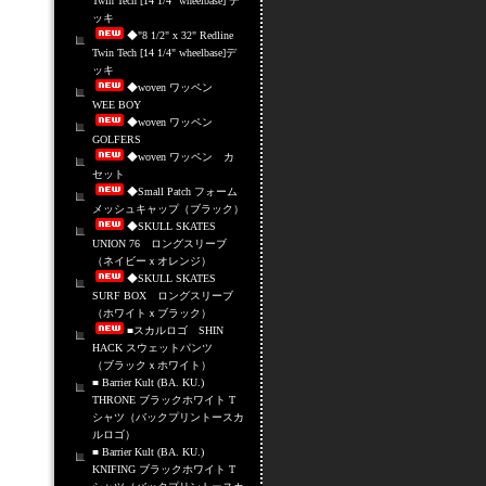
Twin Tech [14 1/4" wheelbase] デ
ッキ
◆"8 1/2" x 32" Redline
Twin Tech [14 1/4" wheelbase]デ
ッキ
◆woven ワッペン
WEE BOY
◆woven ワッペン
GOLFERS
◆woven ワッペン カ
セット
◆Small Patch フォーム
メッシュキャップ（ブラック）
◆SKULL SKATES
UNION 76 ロングスリーブ
（ネイビーｘオレンジ）
◆SKULL SKATES
SURF BOX ロングスリーブ
（ホワイトｘブラック）
■スカルロゴ SHIN
HACK スウェットパンツ
（ブラックｘホワイト）
■ Barrier Kult (BA. KU.)
THRONE ブラックホワイト T
シャツ（バックプリントースカ
ルロゴ）
■ Barrier Kult (BA. KU.)
KNIFING ブラックホワイト T