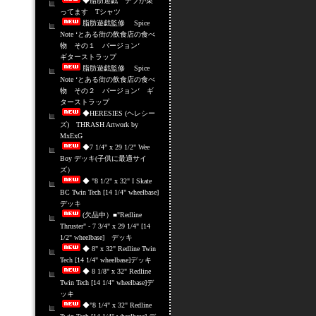
◆脂肪遊戯 デブが乗
ってます Tシャツ
脂肪遊戯監修 Spice
Note ‘とある街の飲食店の食べ
物 その１ バージョン‘
ギターストラップ
脂肪遊戯監修 Spice
Note ‘とある街の飲食店の食べ
物 その２ バージョン‘ ギ
ターストラップ
◆HERESIES (ヘレシー
ズ) THRASH Artwork by
MxExG
◆7 1/4" x 29 1/2" Wee
Boy デッキ(子供に最適サイ
ズ）
◆ "8 1/2" x 32" I Skate
BC Twin Tech [14 1/4" wheelbase]
デッキ
(欠品中）■"Redline
Thruster" - 7 3/4" x 29 1/4" [14
1/2" wheelbase] デッキ
◆ 8" x 32" Redline Twin
Tech [14 1/4" wheelbase]デッキ
◆ 8 1/8" x 32" Redline
Twin Tech [14 1/4" wheelbase]デ
ッキ
◆"8 1/4" x 32" Redline