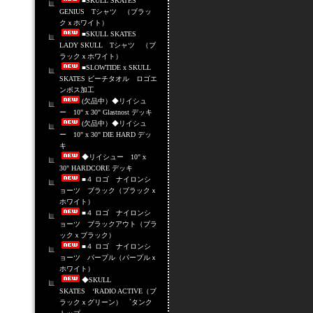
■SKULL SKATES
GENIUS Tシャツ （ブラッ
クｘホワイト）
■SKULL SKATES
LADY SKULL Tシャツ （ブ
ラックｘホワイト）
■SLOWTIDE x SKULL
SKATES ビーチタオル ロゴエ
ンボス加工
(欠品中）◆リイシュ
ー 10" x 30" Glastnost デッキ
(欠品中）◆リイシュ
ー 10" x 30" DIE HARD デッ
キ
◆リイシュー 10" x
30" HARDCORE デッキ
■４ ロゴ ナイロンシ
ョーツ ブラック（ブラックｘ
ホワイト）
■４ ロゴ ナイロンシ
ョーツ ブラックアウト（ブラ
ックｘブラック）
■４ ロゴ ナイロンシ
ョーツ パープル（パープルｘ
ホワイト）
◆SKULL
SKATES ‘RADIO ACTIVE（ブ
ラックｘグリーン） `タンク