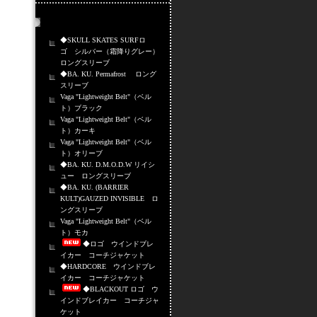
売れ筋商品
◆SKULL SKATES SURFロ
ゴ シルバー（霜降りグレー）
ロングスリーブ
◆BA. KU. Permafrost ロング
スリーブ
Vaga "Lightweight Belt"（ベル
ト）ブラック
Vaga "Lightweight Belt"（ベル
ト）カーキ
Vaga "Lightweight Belt"（ベル
ト）オリーブ
◆BA. KU. D.M.O.D.W リイシ
ュー ロングスリーブ
◆BA. KU. (BARRIER
KULT)GAUZED INVISIBLE ロ
ングスリーブ
Vaga "Lightweight Belt"（ベル
ト）モカ
◆ロゴ ウインドブレ
イカー コーチジャケット
◆HARDCORE ウインドブレ
イカー コーチジャケット
◆BLACKOUT ロゴ ウ
インドブレイカー コーチジャ
ケット