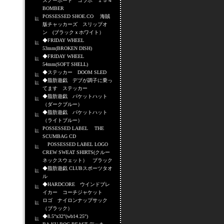
スノーボード コラボ １５４
BOMBER
POSSESSED SHOE.CO 海賊
版チャッカーズ スリップオ
ン (ブラックｘホワイト）
◆FRIDAY WHEEL
53mm(BROKEN DISH)
◆FRIDAY WHEEL
54mm(SOFT SHELL)
◆ステッカー DOOM SLED
◆脂肪遊戯 デブが調子に乗っ
てます ステッカー
◆脂肪遊戯 バケットハット
（ダークブルー）
◆脂肪遊戯 バケットハット
（ライトブルー）
POSSESSED LABEL THE
SCUMBAG CD
POSSESSED LABEL LOGO
CREW SWEAT SHIRTS(クルー
ネックスウェット） ブラック
◆脂肪遊戯 CLUBスポーツタオ
ル
◆HARDCORE ウインドブレ
イカー コーチジャケット
ロゴ ナイロンナップサック
（ブラック）
◆8.5"x32"(wb14.25")