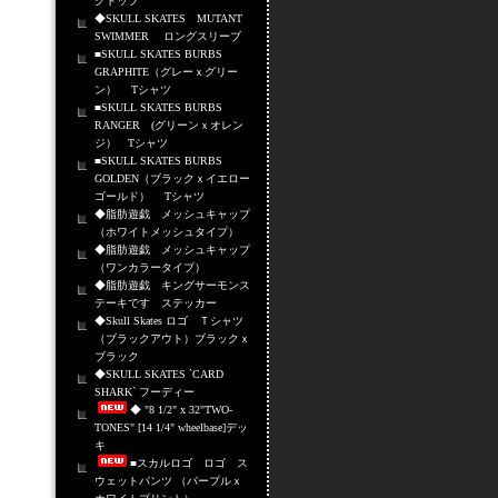
クトップ
◆SKULL SKATES MUTANT
SWIMMER ロングスリーブ
■SKULL SKATES BURBS
GRAPHITE（グレーｘグリー
ン） Tシャツ
■SKULL SKATES BURBS
RANGER (グリーンｘオレン
ジ） Tシャツ
■SKULL SKATES BURBS
GOLDEN（ブラックｘイエロー
ゴールド） Tシャツ
◆脂肪遊戯 メッシュキャップ
（ホワイトメッシュタイプ）
◆脂肪遊戯 メッシュキャップ
（ワンカラータイプ）
◆脂肪遊戯 キングサーモンス
テーキです ステッカー
◆Skull Skates ロゴ Ｔシャツ
（ブラックアウト）ブラックｘ
ブラック
◆SKULL SKATES `CARD
SHARK` フーディー
◆ "8 1/2" x 32"TWO-
TONES" [14 1/4" wheelbase]デッ
キ
■スカルロゴ ロゴ ス
ウェットパンツ （パープルｘ