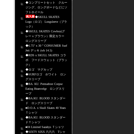
◆コンプリートセット クルー
ジング、ロングボードなどにソ
フトホイール
◆SKULL SKATES
Logo（ロゴ） Longsleeve（ブラ
ック）
◆SKULL SKATES Cowboy(グ
レーｘブラウン）限定カラー
ロングスリーブ
◆6.75" x 30 " CONSUMER Surf
Jett デッキ (wb 14.5)
◆RDS x SKULL SKATES コラ
ボ フードスウェット（ブラッ
ク）
◆ロゴ マグカップ
◆SURFロゴ ホワイト ロン
グスリーブ
◆BA. KU. Permafrost Corpse
Eating Hraesvelgr ロングスリ
ーブ
◆BA.KU. BLOOD スタンダー
ド ロングスリーブ
■D.O.A. x Skull Skates 40 Years
Ｔシャツ
◆BA.KU. BLOOD スタンダー
ドＴシャツ
■04 Limited Sazabys Ｔシャツ
◆SIXTY SIXX 六六六 Tシャ