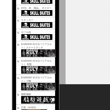
DVD、本、雑誌,、ポスター
ステッカー
セール品
BARRIER KULT(バリアカル
ト）スケートデッキ
BARRIER KULT(バリアカル
ト） 衣類
BARRIER KULT(バリアカル
ト）小物
脂肪遊戯
広苑（KOEN)