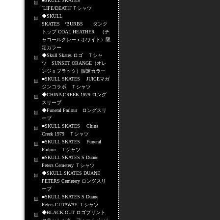
■SKULL SKATES
`LIFE/DEATH`Ｔシャツ
◆SKULL
SKATES ‘BURBS タンク
トップ COAL HEATHER （チ
ャコールグレーｘホワイト）限
定カラー
◆Skull Skates ロゴ Ｔシャ
ツ SUNSET ORANGE（オレ
ンジｘブラック）限定カラー
■SKULL SKATES JUICEマガ
ジンコラボ Ｔシャツ
◆CHINA CREEK 1979 ロング
スリーブ
◆Funeral Parlour ロングスリ
ーブ
■SKULL SKATES China
Creek 1979 Ｔシャツ
■SKULL SKATES Funeral
Parlour Ｔシャツ
■SKULL SKATES S Duane
Peters Cemetery Ｔシャツ
◆SKULL SKATES DUANE
PETERS Cemetery ロングスリ
ーブ
■SKULL SKATES S Duane
Peters CUTAWAY Ｔシャツ
◆BLACK OUT ロゴプリント